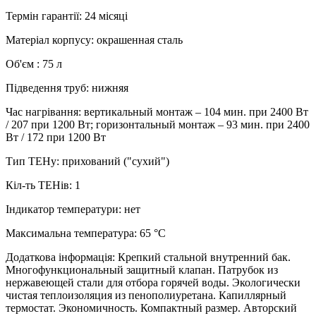
Термін гарантії
:
24 місяці
Матеріал корпусу
:
окрашенная сталь
Об'єм
:
75 л
Підведення труб
:
нижняя
Час нагрівання
:
вертикальный монтаж – 104 мин. при 2400 Вт
/ 207 при 1200 Вт; горизонтальный монтаж – 93 мин. при 2400
Вт / 172 при 1200 Вт
Тип ТЕНу
:
прихований ("сухий")
Кіл-ть ТЕНів
:
1
Індикатор температури
:
нет
Максимальна температура
:
65 °C
Додаткова інформація
:
Крепкий стальной внутренний бак.
Многофункциональный защитный клапан. Патрубок из
нержавеющей стали для отбора горячей воды. Экологически
чистая теплоизоляция из пенополиуретана. Капиллярный
термостат. Экономичность. Компактный размер. Авторский