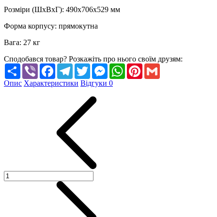
Розміри (ШхВхГ)
:
490х706х529 мм
Форма корпусу
:
прямокутна
Вага
:
27 кг
Сподобався товар? Розкажіть про нього своїм друзям:
Share
Viber
Facebook
Telegram
Twitter
Messenger
WhatsApp
Pinterest
Gmail
Опис
Характеристики
Відгуки
0