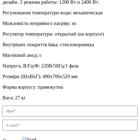
дизайн. 2 режима работы: 1200 Вт и 2400 Вт.
Регулювання температури води
:
механическая
Можливість непрямого нагріву
:
ні
Регулятор температури
:
открытый (на корпусе)
Внутрішнє покриття бака
:
стеклокерамика
Магнієвий анод
:
є
Напруга, В/Гц/Ф
:
220В/50Гц/1 фаза
Розміри (ШхВхГ)
:
490х706х529 мм
Форма корпусу
:
прямокутна
Вага
:
27 кг