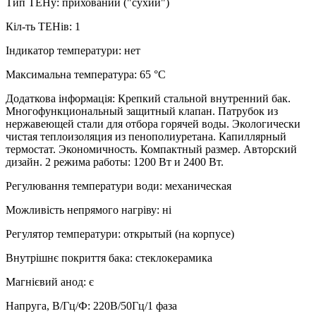
Тип ТЕНу
:
прихований ("сухий")
Кіл-ть ТЕНів
:
1
Індикатор температури
:
нет
Максимальна температура
:
65 °C
Додаткова інформація
:
Крепкий стальной внутренний бак.
Многофункциональный защитный клапан. Патрубок из
нержавеющей стали для отбора горячей воды. Экологически
чистая теплоизоляция из пенополиуретана. Капиллярный
термостат. Экономичность. Компактный размер. Авторский
дизайн. 2 режима работы: 1200 Вт и 2400 Вт.
Регулювання температури води
:
механическая
Можливість непрямого нагріву
:
ні
Регулятор температури
:
открытый (на корпусе)
Внутрішнє покриття бака
:
стеклокерамика
Магнієвий анод
:
є
Напруга, В/Гц/Ф
:
220В/50Гц/1 фаза