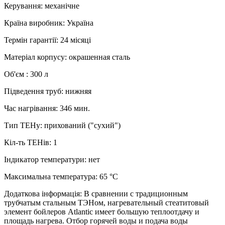
Керування
:
механічне
Країна виробник
:
Україна
Термін гарантії
:
24 місяці
Матеріал корпусу
:
окрашенная сталь
Об'єм
:
300 л
Підведення труб
:
нижняя
Час нагрівання
:
346 мин.
Тип ТЕНу
:
прихований ("сухий")
Кіл-ть ТЕНів
:
1
Індикатор температури
:
нет
Максимальна температура
:
65 °C
Додаткова інформація
:
В сравнении с традиционным
трубчатым стальным ТЭНом, нагревательный стеатитовый
элемент бойлеров Atlantic имеет большую теплоотдачу и
площадь нагрева. Отбор горячей воды и подача воды