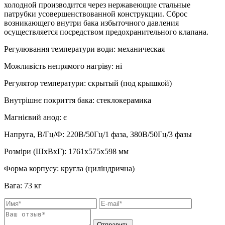
холодной производится через нержавеющие стальные
патрубки усовершенствованной конструкции. Сброс
возникающего внутри бака избыточного давления
осуществляется посредством предохранительного клапана.
Регулювання температури води
:
механическая
Можливість непрямого нагріву
:
ні
Регулятор температури
:
скрытый (под крышкой)
Внутрішнє покриття бака
:
стеклокерамика
Магнієвий анод
:
є
Напруга, В/Гц/Ф
:
220В/50Гц/1 фаза, 380В/50Гц/3 фазы
Розміри (ШхВхГ)
:
1761х575х598 мм
Форма корпусу
:
кругла (циліндрична)
Вага
:
73 кг