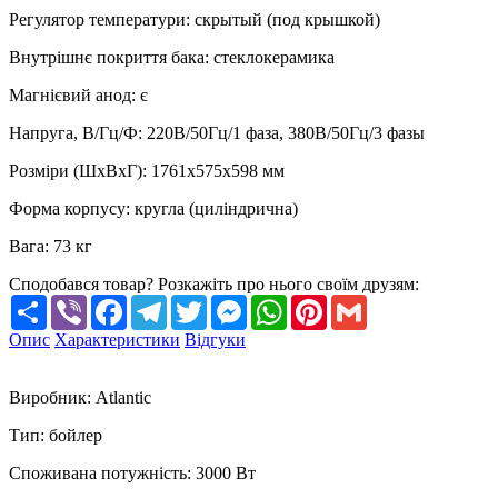
Регулятор температури
:
скрытый (под крышкой)
Внутрішнє покриття бака
:
стеклокерамика
Магнієвий анод
:
є
Напруга, В/Гц/Ф
:
220В/50Гц/1 фаза, 380В/50Гц/3 фазы
Розміри (ШхВхГ)
:
1761х575х598 мм
Форма корпусу
:
кругла (циліндрична)
Вага
:
73 кг
Сподобався товар? Розкажіть про нього своїм друзям:
Share
Viber
Facebook
Telegram
Twitter
Messenger
WhatsApp
Pinterest
Gmail
Опис
Характеристики
Відгуки
Виробник
:
Atlantic
Тип
:
бойлер
Споживана потужність
:
3000 Вт