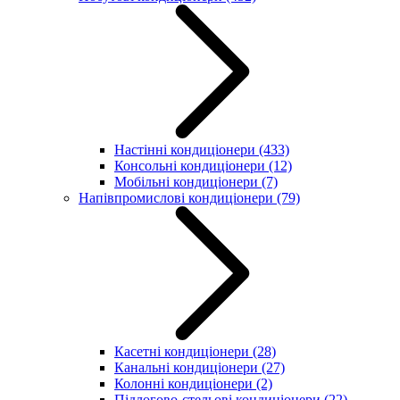
Настінні кондиціонери
(433)
Консольні кондиціонери
(12)
Мобільні кондиціонери
(7)
Напівпромислові кондиціонери
(79)
Касетні кондиціонери
(28)
Канальні кондиціонери
(27)
Колонні кондиціонери
(2)
Підлогово-стельові кондиціонери
(22)