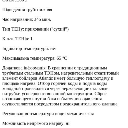
Підведення труб
:
нижняя
Час нагрівання
:
346 мин.
Тип ТЕНу
:
прихований ("сухий")
Кіл-ть ТЕНів
:
1
Індикатор температури
:
нет
Максимальна температура
:
65 °C
Додаткова інформація
:
В сравнении с традиционным
трубчатым стальным ТЭНом, нагревательный стеатитовый
элемент бойлеров Atlantic имеет большую теплоотдачу и
площадь нагрева. Отбор горячей воды и подача воды
холодной производится через нержавеющие стальные
патрубки усовершенствованной конструкции. Сброс
возникающего внутри бака избыточного давления
осуществляется посредством предохранительного клапана.
Регулювання температури води
:
механическая
Можливість непрямого нагріву
:
ні