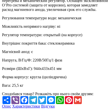
перегрева и механический регулятор. Оснащен эксклюзивной
O’Pro системой (защита от коррозии), которая замедляет
расход магниевого анода, увеличивая срок его службы.
Регулювання температури води
:
механическая
Можливість непрямого нагріву
:
ні
Регулятор температури
:
открытый (на корпусе)
Внутрішнє покриття бака
:
стеклокерамика
Магнієвий анод
:
є
Напруга, В/Гц/Ф
:
220В/50Гц/1 фаза
Розміри (ШхВхГ)
:
944х433х451 мм
Форма корпусу
:
кругла (циліндрична)
Вага
:
25,5 кг
Сподобався товар? Розкажіть про нього своїм друзям:
Share
Viber
Facebook
Telegram
Twitter
Messenger
WhatsApp
Pinterest
Gmail
Опис
Характеристики
Відгуки