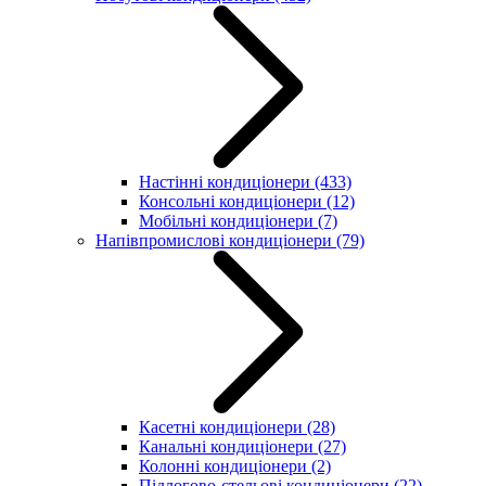
Настінні кондиціонери
(433)
Консольні кондиціонери
(12)
Мобільні кондиціонери
(7)
Напівпромислові кондиціонери
(79)
Касетні кондиціонери
(28)
Канальні кондиціонери
(27)
Колонні кондиціонери
(2)
Підлогово-стельові кондиціонери
(22)