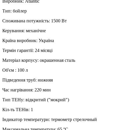
Виробник
:
Atlantic
Тип
:
бойлер
Споживана потужність
:
1500 Вт
Керування
:
механічне
Країна виробник
:
Україна
Термін гарантії
:
24 місяці
Матеріал корпусу
:
окрашенная сталь
Об'єм
:
100 л
Підведення труб
:
нижняя
Час нагрівання
:
220 мин
Тип ТЕНу
:
відкритий ("мокрий")
Кіл-ть ТЕНів
:
1
Індикатор температури
:
термометр стрелочный
Максимальна температура
:
65 °C