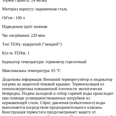
Термін гарантії
:
24 місяці
Матеріал корпусу
:
окрашенная сталь
Об'єм
:
100 л
Підведення труб
:
нижняя
Час нагрівання
:
220 мин
Тип ТЕНу
:
відкритий ("мокрий")
Кіл-ть ТЕНів
:
1
Індикатор температури
:
термометр стрелочный
Максимальна температура
:
65 °C
Додаткова інформація
:
Внешний терморегулятор и индикатор
нагрева на защитной боковой крышке. Термоизоляция из
пенополиуретана повышенной плотности экологически
безвредна. Подача холодной и отбор горячей воды происходит
при помощи усовершенствованных патрубков из
нержавеющей стали. Сброс давления (избыточного) воды
выполняется посредством предохранительного клапана.
Конструкция термостата предусматривает защиту от