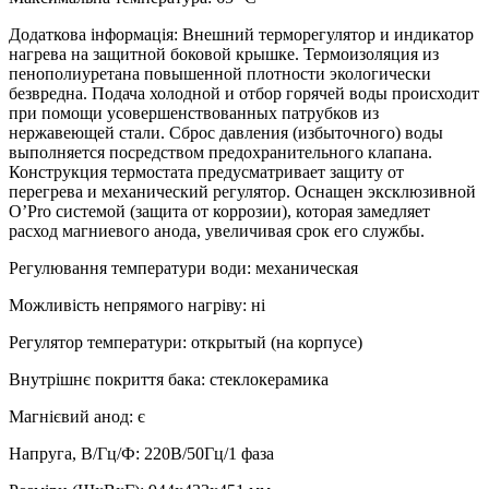
Додаткова інформація
:
Внешний терморегулятор и индикатор
нагрева на защитной боковой крышке. Термоизоляция из
пенополиуретана повышенной плотности экологически
безвредна. Подача холодной и отбор горячей воды происходит
при помощи усовершенствованных патрубков из
нержавеющей стали. Сброс давления (избыточного) воды
выполняется посредством предохранительного клапана.
Конструкция термостата предусматривает защиту от
перегрева и механический регулятор. Оснащен эксклюзивной
O’Pro системой (защита от коррозии), которая замедляет
расход магниевого анода, увеличивая срок его службы.
Регулювання температури води
:
механическая
Можливість непрямого нагріву
:
ні
Регулятор температури
:
открытый (на корпусе)
Внутрішнє покриття бака
:
стеклокерамика
Магнієвий анод
:
є
Напруга, В/Гц/Ф
:
220В/50Гц/1 фаза