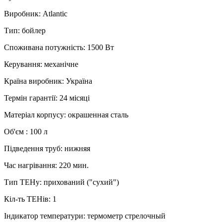
Виробник
:
Atlantic
Тип
:
бойлер
Споживана потужність
:
1500 Вт
Керування
:
механічне
Країна виробник
:
Україна
Термін гарантії
:
24 місяці
Матеріал корпусу
:
окрашенная сталь
Об'єм
:
100 л
Підведення труб
:
нижняя
Час нагрівання
:
220 мин.
Тип ТЕНу
:
прихований ("сухий")
Кіл-ть ТЕНів
:
1
Індикатор температури
:
термометр стрелочный