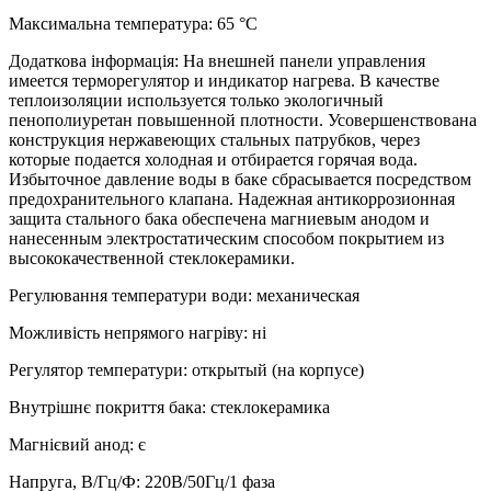
Максимальна температура
:
65 °C
Додаткова інформація
:
На внешней панели управления
имеется терморегулятор и индикатор нагрева. В качестве
теплоизоляции используется только экологичный
пенополиуретан повышенной плотности. Усовершенствована
конструкция нержавеющих стальных патрубков, через
которые подается холодная и отбирается горячая вода.
Избыточное давление воды в баке сбрасывается посредством
предохранительного клапана. Надежная антикоррозионная
защита стального бака обеспечена магниевым анодом и
нанесенным электростатическим способом покрытием из
высококачественной стеклокерамики.
Регулювання температури води
:
механическая
Можливість непрямого нагріву
:
ні
Регулятор температури
:
открытый (на корпусе)
Внутрішнє покриття бака
:
стеклокерамика
Магнієвий анод
:
є
Напруга, В/Гц/Ф
:
220В/50Гц/1 фаза