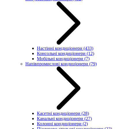
Настінні кондиціонери
(433)
Консольні кондиціонери
(12)
Мобільні кондиціонери
(7)
Напівпромислові кондиціонери
(79)
Касетні кондиціонери
(28)
Канальні кондиціонери
(27)
Колонні кондиціонери
(2)
Підлогово-стельові кондиціонери
(22)