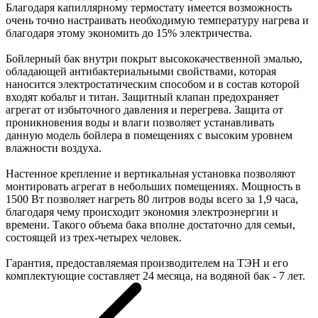
Благодаря капиллярному термостату имеется возможность
очень точно настраивать необходимую температуру нагрева и
благодаря этому экономить до 15% электричества.
Бойлерный бак внутри покрыт высококачественной эмалью,
обладающей антибактериальными свойствами, которая
наносится электростатическим способом и в состав которой
входят кобальт и титан. Защитный клапан предохраняет
агрегат от избыточного давления и перегрева. Защита от
проникновения воды и влаги позволяет устанавливать
данную модель бойлера в помещениях с высоким уровнем
влажности воздуха.
Настенное крепление и вертикальная установка позволяют
монтировать агрегат в небольших помещениях. Мощность в
1500 Вт позволяет нагреть 80 литров воды всего за 1,9 часа,
благодаря чему происходит экономия электроэнергии и
времени. Такого объема бака вполне достаточно для семьи,
состоящей из трех-четырех человек.
Гарантия, предоставляемая производителем на ТЭН и его
комплектующие составляет 24 месяца, на водяной бак - 7 лет.