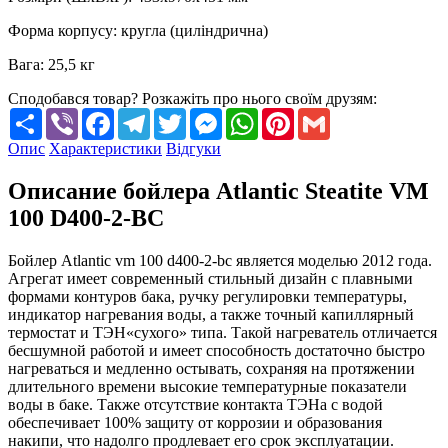
Форма корпусу
:
кругла (циліндрична)
Вага
:
25,5 кг
Сподобався товар? Розкажіть про нього своїм друзям:
Share
Viber
Facebook
Telegram
Twitter
Messenger
WhatsApp
Pinterest
Gmail
Опис
Характеристики
Відгуки
Описание бойлера Atlantic Steatite VM
100 D400-2-BC
Бойлер Atlantic vm 100 d400-2-bc является моделью 2012 года.
Агрегат имеет современный стильный дизайн с плавными
формами контуров бака, ручку регулировки температуры,
индикатор нагревания воды, а также точный капиллярный
термостат и ТЭН«сухого» типа. Такой нагреватель отличается
бесшумной работой и имеет способность достаточно быстро
нагреваться и медленно остывать, сохраняя на протяжении
длительного времени высокие температурные показатели
воды в баке. Также отсутствие контакта ТЭНа с водой
обеспечивает 100% защиту от коррозии и образования
накипи, что надолго продлевает его срок эксплуатации.