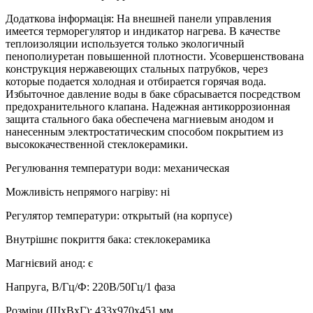
Додаткова інформація
:
На внешней панели управления
имеется терморегулятор и индикатор нагрева. В качестве
теплоизоляции используется только экологичный
пенополиуретан повышенной плотности. Усовершенствована
конструкция нержавеющих стальных патрубков, через
которые подается холодная и отбирается горячая вода.
Избыточное давление воды в баке сбрасывается посредством
предохранительного клапана. Надежная антикоррозионная
защита стального бака обеспечена магниевым анодом и
нанесенным электростатическим способом покрытием из
высококачественной стеклокерамики.
Регулювання температури води
:
механическая
Можливість непрямого нагріву
:
ні
Регулятор температури
:
открытый (на корпусе)
Внутрішнє покриття бака
:
стеклокерамика
Магнієвий анод
:
є
Напруга, В/Гц/Ф
:
220В/50Гц/1 фаза
Розміри (ШхВхГ)
:
433х970х451 мм