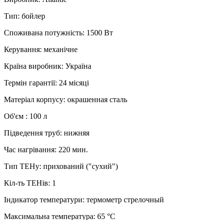
Тип
:
бойлер
Споживана потужність
:
1500 Вт
Керування
:
механічне
Країна виробник
:
Україна
Термін гарантії
:
24 місяці
Матеріал корпусу
:
окрашенная сталь
Об'єм
:
100 л
Підведення труб
:
нижняя
Час нагрівання
:
220 мин.
Тип ТЕНу
:
прихований ("сухий")
Кіл-ть ТЕНів
:
1
Індикатор температури
:
термометр стрелочный
Максимальна температура
:
65 °C