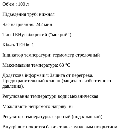
Об'єм
:
100 л
Підведення труб
:
нижняя
Час нагрівання
:
242 мин.
Тип ТЕНу
:
відкритий ("мокрий")
Кіл-ть ТЕНів
:
1
Індикатор температури
:
термометр стрелочный
Максимальна температура
:
63 °C
Додаткова інформація
:
Защита от перегрева.
Предохранительный клапан (защита от избыточного
давления).
Регулювання температури води
:
механическая
Можливість непрямого нагріву
:
ні
Регулятор температури
:
скрытый (под крышкой)
Внутрішнє покриття бака
:
сталь с эмалевым покрытием