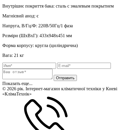
Внутрішнє покриття бака
:
сталь с эмалевым покрытием
Магнієвий анод
:
є
Напруга, В/Гц/Ф
:
220В/50Гц/1 фаза
Розміри (ШхВхГ)
:
433x948x451 мм
Форма корпусу
:
кругла (циліндрична)
Вага
:
21 кг
Показать еще...
© 2026 рік. Інтернет-магазин кліматичної техніки у Киеві
«КлімаТехнік»