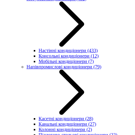
Настінні кондиціонери
(433)
Консольні кондиціонери
(12)
Мобільні кондиціонери
(7)
Напівпромислові кондиціонери
(79)
Касетні кондиціонери
(28)
Канальні кондиціонери
(27)
Колонні кондиціонери
(2)
Підлогово-стельові кондиціонери
(22)