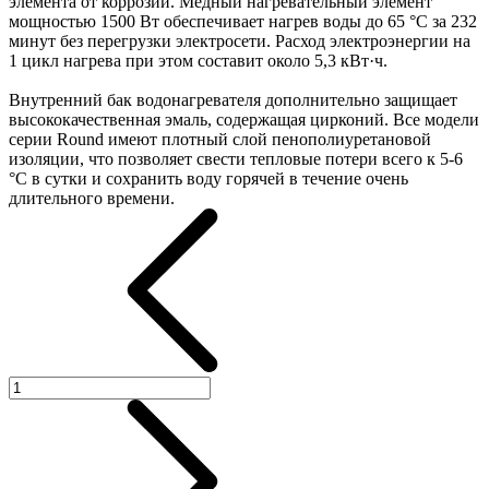
элемента от коррозии. Медный нагревательный элемент
мощностью 1500 Вт обеспечивает нагрев воды до 65 °C за 232
минут без перегрузки электросети. Расход электроэнергии на
1 цикл нагрева при этом составит около 5,3 кВт·ч.
Внутренний бак водонагревателя дополнительно защищает
высококачественная эмаль, содержащая цирконий. Все модели
серии Round имеют плотный слой пенополиуретановой
изоляции, что позволяет свести тепловые потери всего к 5-6
°C в сутки и сохранить воду горячей в течение очень
длительного времени.