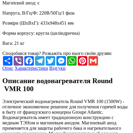
Магнієвий анод
:
є
Напруга, В/Гц/Ф
:
220В/50Гц/1 фаза
Розміри (ШхВхГ)
:
433x948x451 мм
Форма корпусу
:
кругла (циліндрична)
Вага
:
21 кг
Сподобався товар? Розкажіть про нього своїм друзям:
Share
Viber
Facebook
Telegram
Twitter
Messenger
WhatsApp
Pinterest
Gmail
Опис
Характеристики
Відгуки
Описание водонагревателя Round
VMR 100
Электрический водонагреватель Round VMR 100 (1500W) -
отличное экономичное решение для получения горячей воды
в быту от французского концерна Groupe Atlantic.
Водонагреватель имеет традиционную конструкцию с
медным ТЭНом и магниевым анодом. Магниевый анод
применяется для защиты рабочего бака и нагревательного