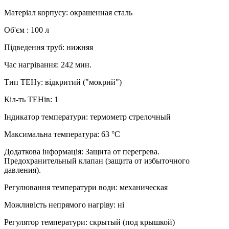
Матеріал корпусу
:
окрашенная сталь
Об'єм
:
100 л
Підведення труб
:
нижняя
Час нагрівання
:
242 мин.
Тип ТЕНу
:
відкритий ("мокрий")
Кіл-ть ТЕНів
:
1
Індикатор температури
:
термометр стрелочный
Максимальна температура
:
63 °C
Додаткова інформація
:
Защита от перегрева.
Предохранительный клапан (защита от избыточного
давления).
Регулювання температури води
:
механическая
Можливість непрямого нагріву
:
ні
Регулятор температури
:
скрытый (под крышкой)