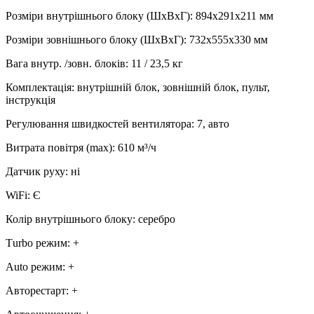
Розміри внутрішнього блоку (ШхВхГ)
:
894х291х211 мм
Розміри зовнішнього блоку (ШхВхГ)
:
732х555х330 мм
Вага внутр. /зовн. блоків
:
11 / 23,5 кг
Комплектація
:
внутрішній блок, зовнішній блок, пульт,
інструкція
Регулювання швидкостей вентилятора
:
7, авто
Витрата повітря (max)
:
610
м³/ч
Датчик руху
:
ні
WiFi
:
Є
Колір внутрішнього блоку
:
серебро
Тurbo режим
:
+
Аuto режим
:
+
Авторестарт
:
+