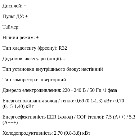
Дисплей
:
+
Пульт ДУ
:
+
Таймер
:
+
Нічний режим
:
+
Тип хладогенту (фреону)
:
R32
Додаткові аксесуари (опції)
:
-
Тип установки внутрішнього блоку
:
настінний
Тип компресора
:
інверторний
Джерело електроживлення
:
220 - 240 В / 50 Гц /1 фаза
Енергоспоживання холод / тепло
:
0,69 (0,1-1,3) кВт / 0,70
(0,15-1,40) кВт
Енергоефективність EER (холод) / СОР (тепло)
:
7,5 (А++) / 5,3
(А+++)
Холодопродуктивність
:
2,70 (0,8-3,8)
кВт