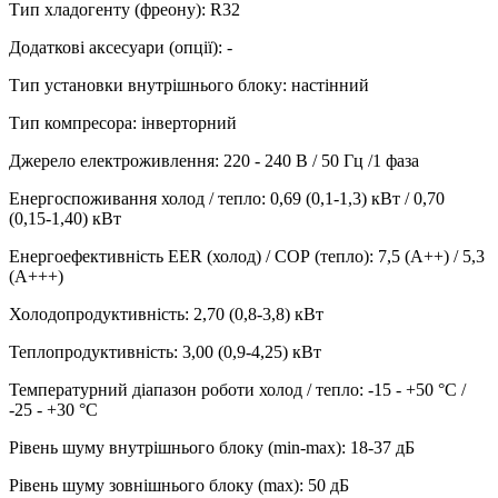
Тип хладогенту (фреону)
:
R32
Додаткові аксесуари (опції)
:
-
Тип установки внутрішнього блоку
:
настінний
Тип компресора
:
інверторний
Джерело електроживлення
:
220 - 240 В / 50 Гц /1 фаза
Енергоспоживання холод / тепло
:
0,69 (0,1-1,3) кВт / 0,70
(0,15-1,40) кВт
Енергоефективність EER (холод) / СОР (тепло)
:
7,5 (А++) / 5,3
(А+++)
Холодопродуктивність
:
2,70 (0,8-3,8)
кВт
Теплопродуктивність
:
3,00 (0,9-4,25)
кВт
Температурний діапазон роботи холод / тепло
:
-15 - +50 °С /
-25 - +30 °С
Рівень шуму внутрішнього блоку (min-max)
:
18-37 дБ
Рівень шуму зовнішнього блоку (max)
:
50 дБ