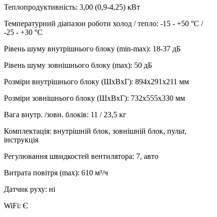
Теплопродуктивність
:
3,00 (0,9-4,25)
кВт
Температурний діапазон роботи холод / тепло
:
-15 - +50 °С /
-25 - +30 °С
Рівень шуму внутрішнього блоку (min-max)
:
18-37 дБ
Рівень шуму зовнішнього блоку (max)
:
50 дБ
Розміри внутрішнього блоку (ШхВхГ)
:
894х291х211 мм
Розміри зовнішнього блоку (ШхВхГ)
:
732х555х330 мм
Вага внутр. /зовн. блоків
:
11 / 23,5 кг
Комплектація
:
внутрішній блок, зовнішній блок, пульт,
інструкція
Регулювання швидкостей вентилятора
:
7, авто
Витрата повітря (max)
:
610
м³/ч
Датчик руху
:
ні
WiFi
:
Є