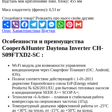
Відстань між кріпленнями зовн. блоку
:
455 мм
Маса хладогенту (фреону)
:
0,53 кг
Сподобався товар? Розкажіть про нього своїм друзям:
Share
Viber
Facebook
Telegram
Twitter
Messenger
WhatsApp
Pinterest
Gmail
Опис
Характеристики
Відгуки
Особенности и преимущества
Cooper&Hunter Daytona Inverter CH-
S09FTXD2-SC :
Wi-Fi модуль для возможности управления
кондиционером через Смартфон/ Планшет (ОС: Android,
iOS);
Полное соответствие действующей c 1-01-2013
директиве Европейского союза ErP (Energy related
Products) № 626/2011/EU для бытовых тепловых насосов
и кондиционеров SEER A++ SCOP A+;
Технология «I-Action» – плавная и стабильная работа
компрессора на сверхнизких частотах (1Гц);
Температурный диапазон эффективной работы от -25°C
до +30°C на тепло, от -15°C до +50°C на холод;