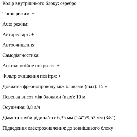
Колір внутрішнього блоку
:
серебро
Тurbo режим
:
+
Аuto режим
:
+
Авторестарт
:
+
Автоочищення
:
+
Самодіагностика
:
+
Антикорозійне покриття
:
+
Фільтр очищення повітря
:
+
Довжина фреонопроводу між блоками (max)
:
15 м
Перепад висот між блоками (max)
:
10 м
Осушення
:
0,8
л/ч
Діаметр труби рідина/газ
:
6,35 мм (1/4")/9,52 мм (3/8")
Підведення електроживлення
:
до зовнішнього блоку