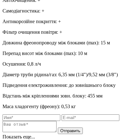
Автоочищення
:
+
Самодіагностика
:
+
Антикорозійне покриття
:
+
Фільтр очищення повітря
:
+
Довжина фреонопроводу між блоками (max)
:
15 м
Перепад висот між блоками (max)
:
10 м
Осушення
:
0,8
л/ч
Діаметр труби рідина/газ
:
6,35 мм (1/4")/9,52 мм (3/8")
Підведення електроживлення
:
до зовнішнього блоку
Відстань між кріпленнями зовн. блоку
:
455 мм
Маса хладогенту (фреону)
:
0,53 кг
Показать еще...