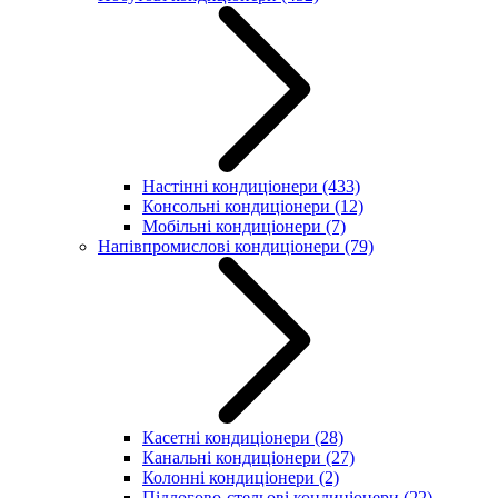
Настінні кондиціонери
(433)
Консольні кондиціонери
(12)
Мобільні кондиціонери
(7)
Напівпромислові кондиціонери
(79)
Касетні кондиціонери
(28)
Канальні кондиціонери
(27)
Колонні кондиціонери
(2)
Підлогово-стельові кондиціонери
(22)