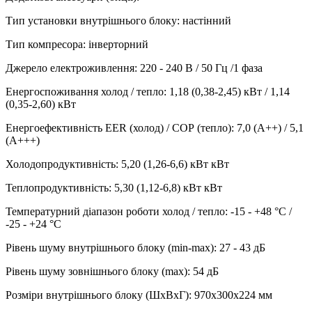
Тип установки внутрішнього блоку
:
настінний
Тип компресора
:
інверторний
Джерело електроживлення
:
220 - 240 В / 50 Гц /1 фаза
Енергоспоживання холод / тепло
:
1,18 (0,38-2,45) кВт / 1,14
(0,35-2,60) кВт
Енергоефективність EER (холод) / СОР (тепло)
:
7,0 (A++) / 5,1
(A+++)
Холодопродуктивність
:
5,20 (1,26-6,6) кВт
кВт
Теплопродуктивність
:
5,30 (1,12-6,8) кВт
кВт
Температурний діапазон роботи холод / тепло
:
-15 - +48 °С /
-25 - +24 °С
Рівень шуму внутрішнього блоку (min-max)
:
27 - 43 дБ
Рівень шуму зовнішнього блоку (max)
:
54 дБ
Розміри внутрішнього блоку (ШхВхГ)
:
970х300х224 мм