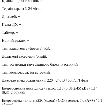
Країна виробник
:
Гонконг
Термін гарантії
:
24 місяці
Дисплей
:
+
Пульт ДУ
:
+
Таймер
:
+
Нічний режим
:
+
Тип хладогенту (фреону)
:
R32
Додаткові аксесуари (опції)
:
-
Тип установки внутрішнього блоку
:
настінний
Тип компресора
:
інверторний
Джерело електроживлення
:
220 - 240 В / 50 Гц /1 фаза
Енергоспоживання холод / тепло
:
1,18 (0,38-2,45) кВт / 1,14
(0,35-2,60) кВт
Енергоефективність EER (холод) / СОР (тепло)
:
7,0 (A++) / 5,1
(A+++)