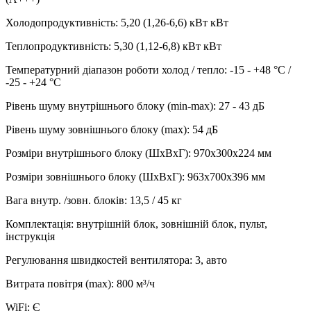
Холодопродуктивність
:
5,20 (1,26-6,6) кВт
кВт
Теплопродуктивність
:
5,30 (1,12-6,8) кВт
кВт
Температурний діапазон роботи холод / тепло
:
-15 - +48 °С /
-25 - +24 °С
Рівень шуму внутрішнього блоку (min-max)
:
27 - 43 дБ
Рівень шуму зовнішнього блоку (max)
:
54 дБ
Розміри внутрішнього блоку (ШхВхГ)
:
970х300х224 мм
Розміри зовнішнього блоку (ШхВхГ)
:
963х700х396 мм
Вага внутр. /зовн. блоків
:
13,5 / 45 кг
Комплектація
:
внутрішній блок, зовнішній блок, пульт,
інструкція
Регулювання швидкостей вентилятора
:
3, авто
Витрата повітря (max)
:
800
м³/ч
WiFi
:
Є