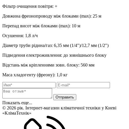
Фільтр очищення повітря
:
+
Довжина фреонопроводу між блоками (max)
:
25 м
Перепад висот між блоками (max)
:
10 м
Осушення
:
1,8
л/ч
Діаметр труби рідина/газ
:
6,35 мм (1/4")/12,7 мм (1/2")
Підведення електроживлення
:
до зовнішнього блоку
Відстань між кріпленнями зовн. блоку
:
560 мм
Маса хладогенту (фреону)
:
1,0 кг
Показать еще...
© 2026 рік. Інтернет-магазин кліматичної техніки у Киеві
«КлімаТехнік»