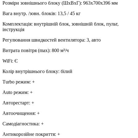
Розміри зовнішнього блоку (ШхВхГ)
:
963х700х396 мм
Вага внутр. /зовн. блоків
:
13,5 / 45 кг
Комплектація
:
внутрішній блок, зовнішній блок, пульт,
інструкція
Регулювання швидкостей вентилятора
:
3, авто
Витрата повітря (max)
:
800
м³/ч
WiFi
:
Є
Колір внутрішнього блоку
:
білий
Тurbo режим
:
+
Аuto режим
:
+
Авторестарт
:
+
Автоочищення
:
+
Самодіагностика
:
+
Антикорозійне покриття
:
+