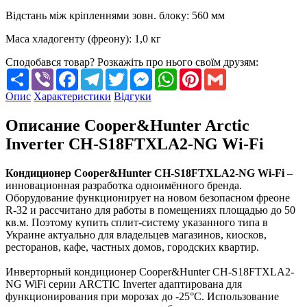
Відстань між кріпленнями зовн. блоку
:
560 мм
Маса хладогенту (фреону)
:
1,0 кг
Сподобався товар? Розкажіть про нього своїм друзям:
Share
Viber
Facebook
Telegram
Twitter
Messenger
WhatsApp
Pinterest
Gmail
Опис
Характеристики
Відгуки
Описание Cooper&Hunter Arctic
Inverter CH-S18FTXLA2-NG Wi-Fi
Кондиционер Cooper&Hunter CH-S18FTXLA2-NG Wi-Fi
–
инновационная разработка одноимённого бренда.
Оборудование функционирует на новом безопасном фреоне
R-32 и рассчитано для работы в помещениях площадью до 50
кв.м. Поэтому купить сплит-систему указанного типа в
Украине актуально для владельцев магазинов, киосков,
ресторанов, кафе, частных домов, городских квартир.
Инверторный кондиционер Cooper&Hunter CH-S18FTXLA2-
NG WiFi серии ARCTIC Inverter адаптирована для
функционирования при морозах до -25°C. Использование