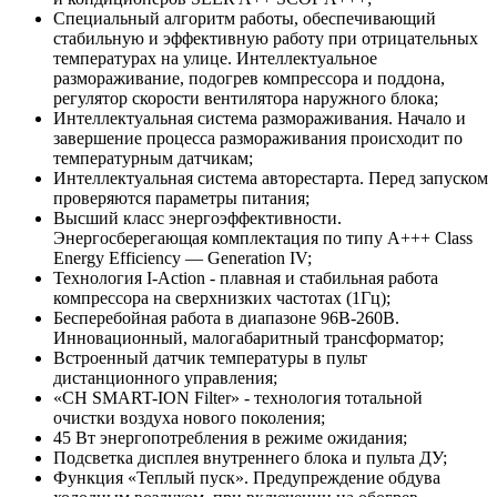
Специальный алгоритм работы, обеспечивающий
стабильную и эффективную работу при отрицательных
температурах на улице. Интеллектуальное
размораживание, подогрев компрессора и поддона,
регулятор скорости вентилятора наружного блока;
Интеллектуальная система размораживания. Начало и
завершение процесса размораживания происходит по
температурным датчикам;
Интеллектуальная система авторестарта. Перед запуском
проверяются параметры питания;
Высший класс энергоэффективности.
Энергосберегающая комплектация по типу A+++ Class
Energy Efficiency — Generation IV;
Технология I-Action - плавная и стабильная работа
компрессора на сверхнизких частотах (1Гц);
Бесперебойная работа в диапазоне 96В-260В.
Инновационный, малогабаритный трансформатор;
Встроенный датчик температуры в пульт
дистанционного управления;
«CH SMART-ION Filter» - технология тотальной
очистки воздуха нового поколения;
45 Вт энергопотребления в режиме ожидания;
Подсветка дисплея внутреннего блока и пульта ДУ;
Функция «Теплый пуск». Предупреждение обдува