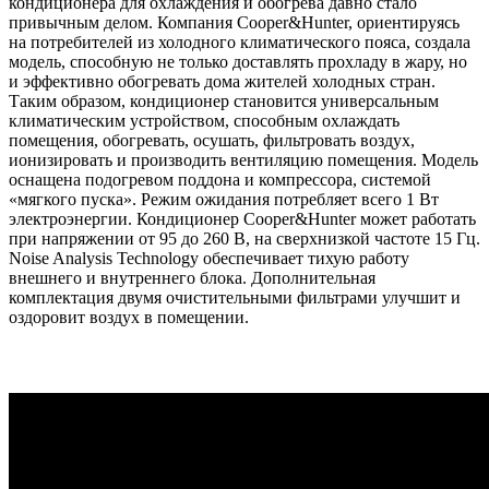
кондиционера для охлаждения и обогрева давно стало
привычным делом. Компания Cooper&Hunter, ориентируясь
на потребителей из холодного климатического пояса, создала
модель, способную не только доставлять прохладу в жару, но
и эффективно обогревать дома жителей холодных стран.
Таким образом, кондиционер становится универсальным
климатическим устройством, способным охлаждать
помещения, обогревать, осушать, фильтровать воздух,
ионизировать и производить вентиляцию помещения. Модель
оснащена подогревом поддона и компрессора, системой
«мягкого пуска». Режим ожидания потребляет всего 1 Вт
электроэнергии. Кондиционер Cooper&Hunter может работать
при напряжении от 95 до 260 В, на сверхнизкой частоте 15 Гц.
Noise Analysis Technology обеспечивает тихую работу
внешнего и внутреннего блока. Дополнительная
комплектация двумя очистительными фильтрами улучшит и
оздоровит воздух в помещении.