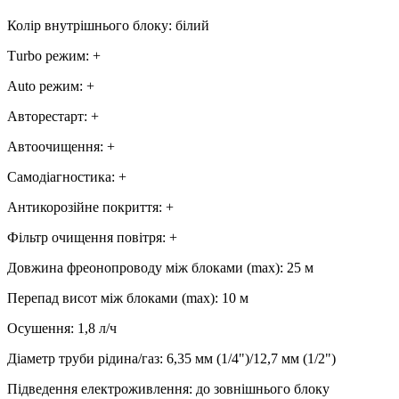
Колір внутрішнього блоку
:
білий
Тurbo режим
:
+
Аuto режим
:
+
Авторестарт
:
+
Автоочищення
:
+
Самодіагностика
:
+
Антикорозійне покриття
:
+
Фільтр очищення повітря
:
+
Довжина фреонопроводу між блоками (max)
:
25 м
Перепад висот між блоками (max)
:
10 м
Осушення
:
1,8
л/ч
Діаметр труби рідина/газ
:
6,35 мм (1/4")/12,7 мм (1/2")
Підведення електроживлення
:
до зовнішнього блоку