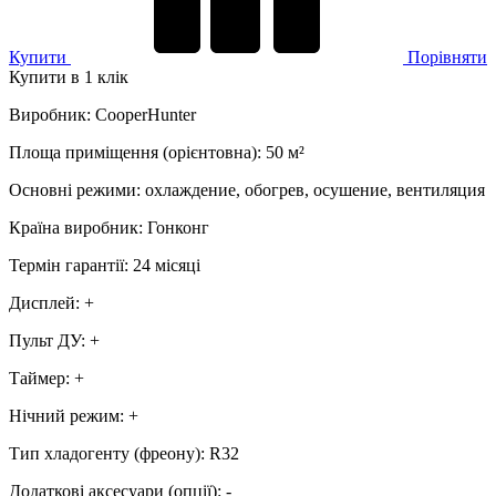
Купити
Порівняти
Купити в 1 клік
Виробник
:
CooperHunter
Площа приміщення (орієнтовна)
:
50
м²
Основні режими
:
охлаждение, обогрев, осушение, вентиляция
Країна виробник
:
Гонконг
Термін гарантії
:
24 місяці
Дисплей
:
+
Пульт ДУ
:
+
Таймер
:
+
Нічний режим
:
+
Тип хладогенту (фреону)
:
R32
Додаткові аксесуари (опції)
:
-