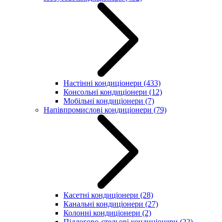
Настінні кондиціонери
(433)
Консольні кондиціонери
(12)
Мобільні кондиціонери
(7)
Напівпромислові кондиціонери
(79)
Касетні кондиціонери
(28)
Канальні кондиціонери
(27)
Колонні кондиціонери
(2)
Підлогово-стельові кондиціонери
(22)