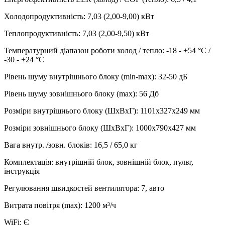
Холодопродуктивність
:
7,03 (2,00-9,00)
кВт
Теплопродуктивність
:
7,03 (2,00-9,50)
кВт
Температурний діапазон роботи холод / тепло
:
-18 - +54 °С /
-30 - +24 °С
Рівень шуму внутрішнього блоку (min-max)
:
32-50 дБ
Рівень шуму зовнішнього блоку (max)
:
56 Дб
Розміри внутрішнього блоку (ШхВхГ)
:
1101х327х249 мм
Розміри зовнішнього блоку (ШхВхГ)
:
1000х790х427 мм
Вага внутр. /зовн. блоків
:
16,5 / 65,0 кг
Комплектація
:
внутрішній блок, зовнішній блок, пульт,
інструкція
Регулювання швидкостей вентилятора
:
7, авто
Витрата повітря (max)
:
1200
м³/ч
WiFi
:
Є