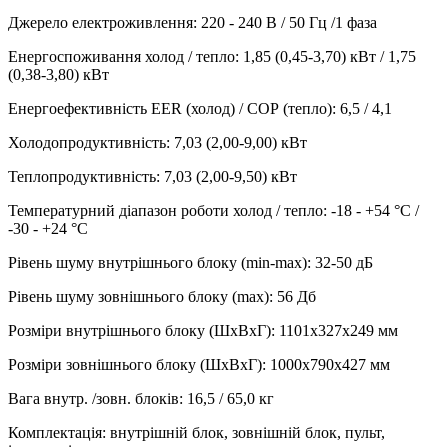
Джерело електроживлення
:
220 - 240 В / 50 Гц /1 фаза
Енергоспоживання холод / тепло
:
1,85 (0,45-3,70) кВт / 1,75
(0,38-3,80) кВт
Енергоефективність EER (холод) / СОР (тепло)
:
6,5 / 4,1
Холодопродуктивність
:
7,03 (2,00-9,00)
кВт
Теплопродуктивність
:
7,03 (2,00-9,50)
кВт
Температурний діапазон роботи холод / тепло
:
-18 - +54 °С /
-30 - +24 °С
Рівень шуму внутрішнього блоку (min-max)
:
32-50 дБ
Рівень шуму зовнішнього блоку (max)
:
56 Дб
Розміри внутрішнього блоку (ШхВхГ)
:
1101х327х249 мм
Розміри зовнішнього блоку (ШхВхГ)
:
1000х790х427 мм
Вага внутр. /зовн. блоків
:
16,5 / 65,0 кг
Комплектація
:
внутрішній блок, зовнішній блок, пульт,