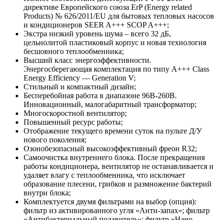
директиве Европейского союза ErP (Energy related
Products) № 626/2011/EU для бытовых тепловых насосов
и кондиционеров SEER A+++ SCOP A+++;
Экстра низкий уровень шума – всего 32 дБ,
цельнолитой пластиковый корпус и новая технология
бесшовного теплообменника;
Высший класс энергоэффективности.
Энергосберегающая комплектация по типу A+++ Class
Energy Efficiency — Generation V;
Стильный и компактный дизайн;
Бесперебойная работа в диапазоне 96В-260В.
Инновационный, малогабаритный трансформатор;
Многоскоростной вентилятор;
Повышенный ресурс работы;
Отображение текущего времени суток на пульте Д/У
нового поколения;
Озонобезопасный высокоэффективный фреон R32;
Самоочистка внутреннего блока. После прекращения
работы кондиционера, вентилятор не останавливается и
удаляет влагу с теплообменника, что исключает
образование плесени, грибков и размножение бактерий
внутри блока;
Комплектуется двумя фильтрами на выбор (опция):
фильтр из активированного угля «Анти-запах»; фильтр
«Антибактериальный подавитель»; фильтр «Нано-