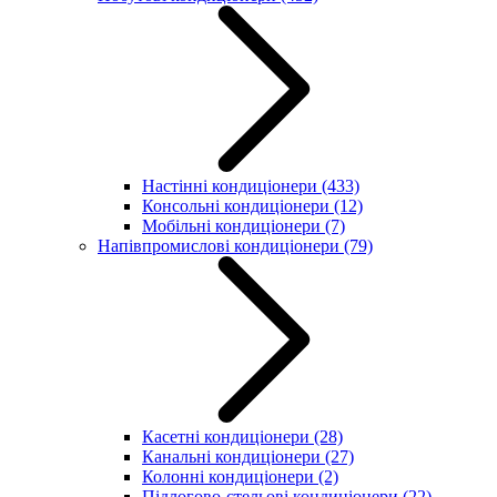
Настінні кондиціонери
(433)
Консольні кондиціонери
(12)
Мобільні кондиціонери
(7)
Напівпромислові кондиціонери
(79)
Касетні кондиціонери
(28)
Канальні кондиціонери
(27)
Колонні кондиціонери
(2)
Підлогово-стельові кондиціонери
(22)