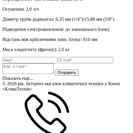
Осушення
:
2,0
л/ч
Діаметр труби рідина/газ
:
6,35 мм (1/4")/15,88 мм (5/8")
Підведення електроживлення
:
до зовнішнього блоку
Відстань між кріпленнями зовн. блоку
:
610 мм
Маса хладогенту (фреону)
:
2,0 кг
Показать еще...
© 2026 рік. Інтернет-магазин кліматичної техніки у Киеві
«КлімаТехнік»