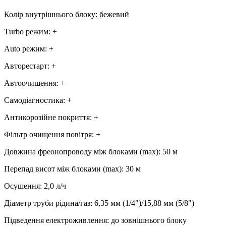
Колір внутрішнього блоку
:
бежевий
Тurbo режим
:
+
Аuto режим
:
+
Авторестарт
:
+
Автоочищення
:
+
Самодіагностика
:
+
Антикорозійне покриття
:
+
Фільтр очищення повітря
:
+
Довжина фреонопроводу між блоками (max)
:
50 м
Перепад висот між блоками (max)
:
30 м
Осушення
:
2,0
л/ч
Діаметр труби рідина/газ
:
6,35 мм (1/4")/15,88 мм (5/8")
Підведення електроживлення
:
до зовнішнього блоку