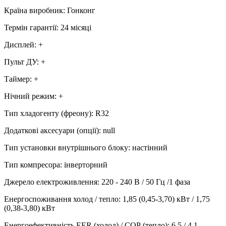
Країна виробник
:
Гонконг
Термін гарантії
:
24 місяці
Дисплей
:
+
Пульт ДУ
:
+
Таймер
:
+
Нічний режим
:
+
Тип хладогенту (фреону)
:
R32
Додаткові аксесуари (опції)
:
null
Тип установки внутрішнього блоку
:
настінний
Тип компресора
:
інверторний
Джерело електроживлення
:
220 - 240 В / 50 Гц /1 фаза
Енергоспоживання холод / тепло
:
1,85 (0,45-3,70) кВт / 1,75
(0,38-3,80) кВт
Енергоефективність EER (холод) / СОР (тепло)
:
6,5 / 4,1