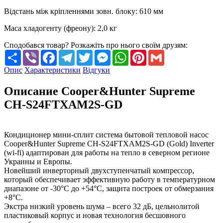
Відстань між кріпленнями зовн. блоку
:
610 мм
Маса хладогенту (фреону)
:
2,0 кг
Сподобався товар? Розкажіть про нього своїм друзям:
Share
Viber
Facebook
Telegram
Twitter
Messenger
WhatsApp
Pinterest
Gmail
Опис
Характеристики
Відгуки
Описание Cooper&Hunter Supreme
CH-S24FTXAM2S-GD
Кондиционер мини-сплит система бытовой тепловой насос
Cooper&Hunter Supreme CH-S24FTXAM2S-GD (Gold) Inverter
(wi-fi) адаптирован для работы на тепло в северном регионе
Украины и Европы.
Новейший инверторный двухступенчатый компрессор,
который обеспечивает эффективную работу в температурном
диапазоне от -30°С до +54°C, защита построек от обмерзания
+8°C.
Экстра низкий уровень шума – всего 32 дБ, цельнолитой
пластиковый корпус и новая технология бесшовного