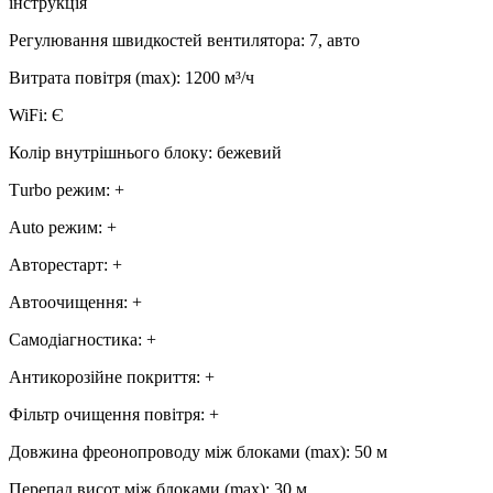
інструкція
Регулювання швидкостей вентилятора
:
7, авто
Витрата повітря (max)
:
1200
м³/ч
WiFi
:
Є
Колір внутрішнього блоку
:
бежевий
Тurbo режим
:
+
Аuto режим
:
+
Авторестарт
:
+
Автоочищення
:
+
Самодіагностика
:
+
Антикорозійне покриття
:
+
Фільтр очищення повітря
:
+
Довжина фреонопроводу між блоками (max)
:
50 м
Перепад висот між блоками (max)
:
30 м