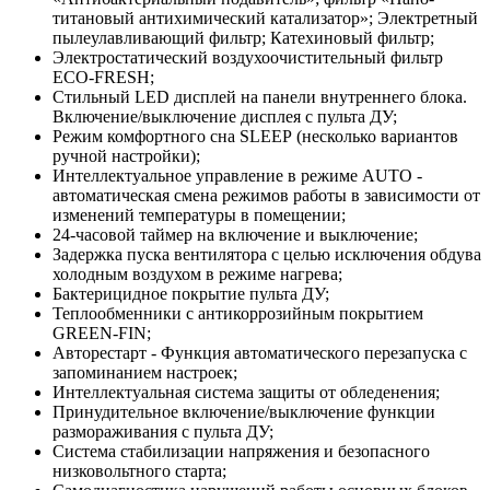
титановый антихимический катализатор»; Электретный
пылеулавливающий фильтр; Катехиновый фильтр;
Электростатический воздухоочистительный фильтр
ЕСО-FRESH;
Стильный LED дисплей на панели внутреннего блока.
Включение/выключение дисплея с пульта ДУ;
Режим комфортного сна SLЕЕР (несколько вариантов
ручной настройки);
Интеллектуальное управление в режиме AUTO -
автоматическая смена режимов работы в зависимости от
изменений температуры в помещении;
24-часовой таймер на включение и выключение;
Задержка пуска вентилятора с целью исключения обдува
холодным воздухом в режиме нагрева;
Бактерицидное покрытие пульта ДУ;
Теплообменники с антикоррозийным покрытием
GREEN-FIN;
Авторестарт - Функция автоматического перезапуска с
запоминанием настроек;
Интеллектуальная система защиты от обледенения;
Принудительное включение/выключение функции
размораживания с пульта ДУ;
Система стабилизации напряжения и безопасного
низковольтного старта;