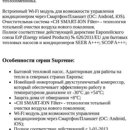
теплообменника.
Встроенный Wi-Fi модуль для возможности управления
кондиционером через Смартфон/Планшет (ОС: Android, iOS).
Очистительная система «CH SMART-ION Filter» - технология
тотальной очистки воздуха нового поколения.
Полное соответствие действующей директиве Европейского
союза ErP (Energy related Products) № 626/2011/EU для бытовых
тепловых насосов и кондиционеров SEER A+++; SCOP A+++;
Особенности серии Supreme:
Бытовой тепловой насос. Адаптирован для работы на
тепло в северных странах Европы;
Новейший инверторный двухступенчатый компрессор,
который обеспечивает эффективную работу в
температурном диапазоне от -30°С до +54°C;
Защита дома от обмерзания +8°C;
«CH SMART-ION Filter» - технология тотальной
очистки воздуха нового поколения;
Wi-Fi модуль для возможности управления
кондиционером через Смартфон/Планшет (ОС: Android,
iOS);
Полное соответствие действующей c 1-01-2013