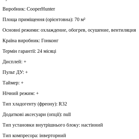
Виробник
:
CooperHunter
Площа приміщення (орієнтовна)
:
70
м²
Основні режими
:
охлаждение, обогрев, осушение, вентиляция
Країна виробник
:
Гонконг
Термін гарантії
:
24 місяці
Дисплей
:
+
Пульт ДУ
:
+
Таймер
:
+
Нічний режим
:
+
Тип хладогенту (фреону)
:
R32
Додаткові аксесуари (опції)
:
null
Тип установки внутрішнього блоку
:
настінний
Тип компресора
:
інверторний