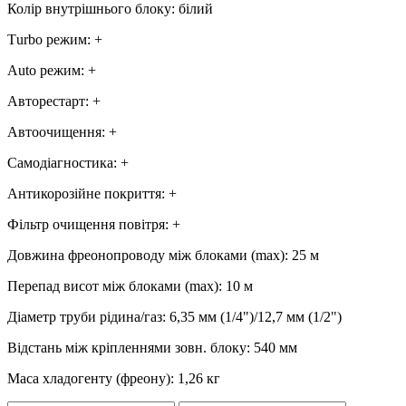
Колір внутрішнього блоку
:
білий
Тurbo режим
:
+
Аuto режим
:
+
Авторестарт
:
+
Автоочищення
:
+
Самодіагностика
:
+
Антикорозійне покриття
:
+
Фільтр очищення повітря
:
+
Довжина фреонопроводу між блоками (max)
:
25 м
Перепад висот між блоками (max)
:
10 м
Діаметр труби рідина/газ
:
6,35 мм (1/4")/12,7 мм (1/2")
Відстань між кріпленнями зовн. блоку
:
540 мм
Маса хладогенту (фреону)
:
1,26 кг