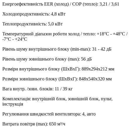
Енергоефективність EER (холод) / СОР (тепло)
:
3,21 / 3,61
Холодопродуктивність
:
4,8
кВт
Теплопродуктивність
:
5,0
кВт
Температурний діапазон роботи холод / тепло
:
+18°С - +48°С /
-7°С - +24°С
Рівень шуму внутрішнього блоку (min-max)
:
31 - 42 дБ
Рівень шуму зовнішнього блоку (max)
:
56 дБ
Розміри внутрішнього блоку (ШхВхГ)
:
889x294x212 мм
Розміри зовнішнього блоку (ШхВхГ)
:
848х540х320 мм
Вага внутр. /зовн. блоків
:
11 / 39 кг
Комплектація
:
внутрішній блок, зовнішній блок, пульт,
інструкція
Регулювання швидкостей вентилятора
:
4, авто
Витрата повітря (max)
:
650
м³/ч