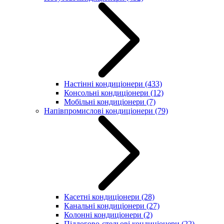
Настінні кондиціонери
(433)
Консольні кондиціонери
(12)
Мобільні кондиціонери
(7)
Напівпромислові кондиціонери
(79)
Касетні кондиціонери
(28)
Канальні кондиціонери
(27)
Колонні кондиціонери
(2)
Підлогово-стельові кондиціонери
(22)