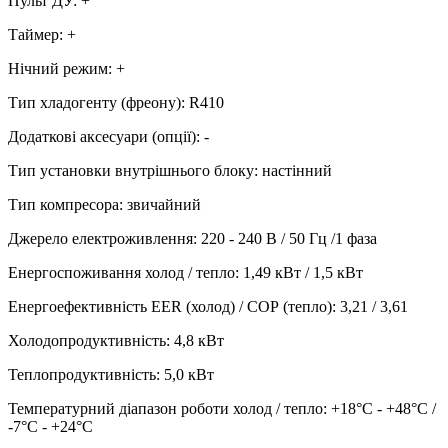
Пульт ДУ
:
+
Таймер
:
+
Нічний режим
:
+
Тип хладогенту (фреону)
:
R410
Додаткові аксесуари (опції)
:
-
Тип установки внутрішнього блоку
:
настінний
Тип компресора
:
звичайний
Джерело електроживлення
:
220 - 240 В / 50 Гц /1 фаза
Енергоспоживання холод / тепло
:
1,49 кВт / 1,5 кВт
Енергоефективність EER (холод) / СОР (тепло)
:
3,21 / 3,61
Холодопродуктивність
:
4,8
кВт
Теплопродуктивність
:
5,0
кВт
Температурний діапазон роботи холод / тепло
:
+18°С - +48°С /
-7°С - +24°С