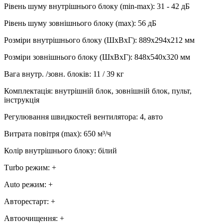
Рівень шуму внутрішнього блоку (min-max)
:
31 - 42 дБ
Рівень шуму зовнішнього блоку (max)
:
56 дБ
Розміри внутрішнього блоку (ШхВхГ)
:
889x294x212 мм
Розміри зовнішнього блоку (ШхВхГ)
:
848х540х320 мм
Вага внутр. /зовн. блоків
:
11 / 39 кг
Комплектація
:
внутрішній блок, зовнішній блок, пульт,
інструкція
Регулювання швидкостей вентилятора
:
4, авто
Витрата повітря (max)
:
650
м³/ч
Колір внутрішнього блоку
:
білий
Тurbo режим
:
+
Аuto режим
:
+
Авторестарт
:
+
Автоочищення
:
+