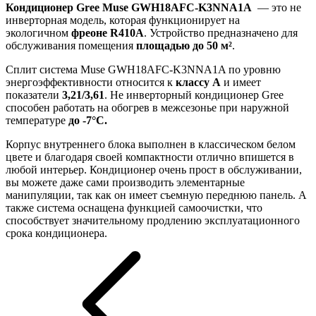
Кондиционер Gree Muse GWH18AFC-K3NNA1A
— это не
инверторная модель, которая функционирует на
экологичном
фреоне R410A
. Устройство предназначено для
обслуживания помещения
площадью до 50 м²
.
Сплит система Muse GWH18AFC-K3NNA1A по уровню
энергоэффективности относится к
классу А
и имеет
показатели
3,21/3,61
. Не инверторный кондиционер Gree
способен работать на обогрев в межсезонье при наружной
температуре
до -7°С.
Корпус внутреннего блока выполнен в классическом белом
цвете и благодаря своей компактности отлично впишется в
любой интерьер. Кондиционер очень прост в обслуживании,
вы можете даже сами производить элементарные
манипуляции, так как он имеет съемную переднюю панель. А
также система оснащена функцией самоочистки, что
способствует значительному продлению эксплуатационного
срока кондиционера.