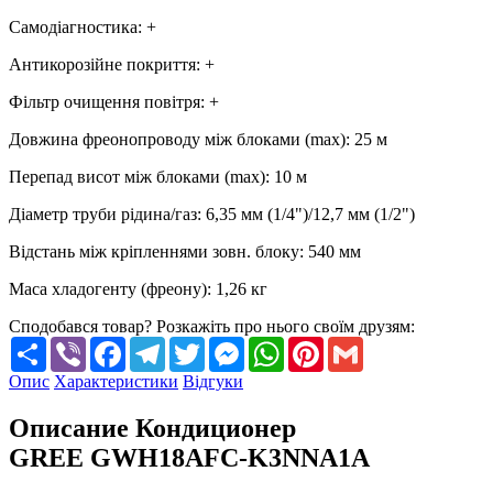
Самодіагностика
:
+
Антикорозійне покриття
:
+
Фільтр очищення повітря
:
+
Довжина фреонопроводу між блоками (max)
:
25 м
Перепад висот між блоками (max)
:
10 м
Діаметр труби рідина/газ
:
6,35 мм (1/4")/12,7 мм (1/2")
Відстань між кріпленнями зовн. блоку
:
540 мм
Маса хладогенту (фреону)
:
1,26 кг
Сподобався товар? Розкажіть про нього своїм друзям:
Share
Viber
Facebook
Telegram
Twitter
Messenger
WhatsApp
Pinterest
Gmail
Опис
Характеристики
Відгуки
Описание Кондиционер
GREE GWH18AFC-K3NNA1A