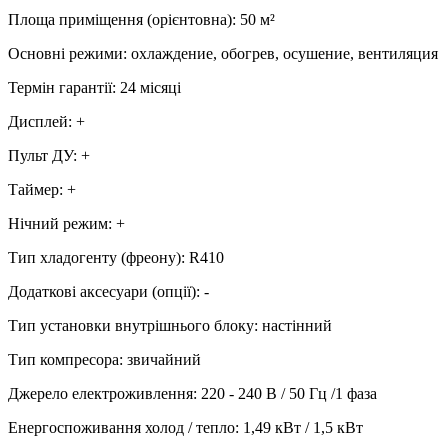
Площа приміщення (орієнтовна)
:
50
м²
Основні режими
:
охлаждение, обогрев, осушение, вентиляция
Термін гарантії
:
24 місяці
Дисплей
:
+
Пульт ДУ
:
+
Таймер
:
+
Нічний режим
:
+
Тип хладогенту (фреону)
:
R410
Додаткові аксесуари (опції)
:
-
Тип установки внутрішнього блоку
:
настінний
Тип компресора
:
звичайний
Джерело електроживлення
:
220 - 240 В / 50 Гц /1 фаза
Енергоспоживання холод / тепло
:
1,49 кВт / 1,5 кВт