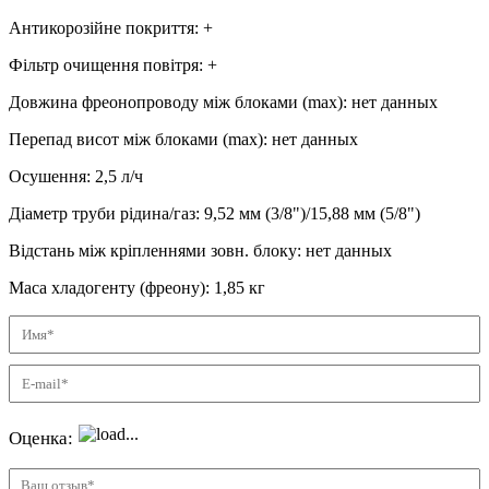
Антикорозійне покриття
:
+
Фільтр очищення повітря
:
+
Довжина фреонопроводу між блоками (max)
:
нет данных
Перепад висот між блоками (max)
:
нет данных
Осушення
:
2,5
л/ч
Діаметр труби рідина/газ
:
9,52 мм (3/8")/15,88 мм (5/8")
Відстань між кріпленнями зовн. блоку
:
нет данных
Маса хладогенту (фреону)
:
1,85 кг