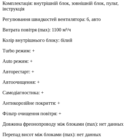
Комплектація
:
внутрішній блок, зовнішній блок, пульт,
інструкція
Регулювання швидкостей вентилятора
:
6, авто
Витрата повітря (max)
:
1100
м³/ч
Колір внутрішнього блоку
:
білий
Тurbo режим
:
+
Аuto режим
:
+
Авторестарт
:
+
Автоочищення
:
+
Самодіагностика
:
+
Антикорозійне покриття
:
+
Фільтр очищення повітря
:
+
Довжина фреонопроводу між блоками (max)
:
нет данных
Перепад висот між блоками (max)
:
нет данных