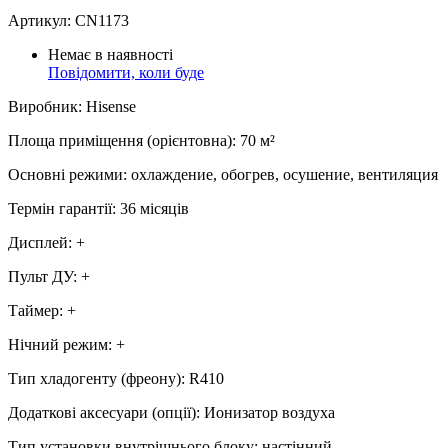
Артикул:
CN1173
Немає в наявності
Повідомити, коли буде
Виробник
:
Hisense
Площа приміщення (орієнтовна)
:
70
м²
Основні режими
:
охлаждение, обогрев, осушение, вентиляция
Термін гарантії
:
36 місяців
Дисплей
:
+
Пульт ДУ
:
+
Таймер
:
+
Нічний режим
:
+
Тип хладогенту (фреону)
:
R410
Додаткові аксесуари (опції)
:
Ионизатор воздуха
Тип установки внутрішнього блоку
:
настінний