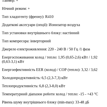
Таймер
:
+
Нічний режим
:
+
Тип хладогенту (фреону)
:
R410
Додаткові аксесуари (опції)
:
Ионизатор воздуха
Тип установки внутрішнього блоку
:
настінний
Тип компресора
:
інверторний
Джерело електроживлення
:
220 - 240 В / 50 Гц /1 фаза
Енергоспоживання холод / тепло
:
1,95 (0,65-2,6) кВт / 1,92
(0,63-3,1) кВт
Енергоефективність EER (холод) / СОР (тепло)
:
3,32 / 3,62
Холодопродуктивність
:
6,5 (2,3-7,3)
кВт
Теплопродуктивність
:
6,8 (2,3-8,0)
кВт
Температурний діапазон роботи холод / тепло
:
-15 - +43 °С
Рівень шуму внутрішнього блоку (min-max)
:
33-48 дБ