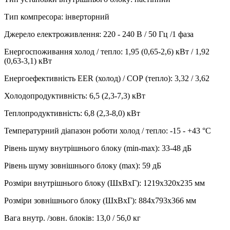
Тип компресора
:
інверторний
Джерело електроживлення
:
220 - 240 В / 50 Гц /1 фаза
Енергоспоживання холод / тепло
:
1,95 (0,65-2,6) кВт / 1,92
(0,63-3,1) кВт
Енергоефективність EER (холод) / СОР (тепло)
:
3,32 / 3,62
Холодопродуктивність
:
6,5 (2,3-7,3)
кВт
Теплопродуктивність
:
6,8 (2,3-8,0)
кВт
Температурний діапазон роботи холод / тепло
:
-15 - +43 °С
Рівень шуму внутрішнього блоку (min-max)
:
33-48 дБ
Рівень шуму зовнішнього блоку (max)
:
59 дБ
Розміри внутрішнього блоку (ШхВхГ)
:
1219x320x235 мм
Розміри зовнішнього блоку (ШхВхГ)
:
884x793x366 мм
Вага внутр. /зовн. блоків
:
13,0 / 56,0 кг