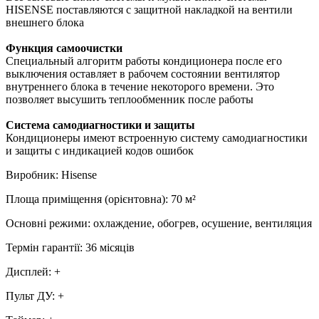
HISENSE поставляются с защитной накладкой на вентили
внешнего блока
Функция самоочистки
Специальный алгоритм работы кондиционера после его
выключения оставляет в рабочем состоянии вентилятор
внутреннего блока в течение некоторого времени. Это
позволяет высушить теплообменник после работы
Система самодиагностики и защиты
Кондиционеры имеют встроенную систему самодиагностики
и защиты с индикацией кодов ошибок
Виробник
:
Hisense
Площа приміщення (орієнтовна)
:
70
м²
Основні режими
:
охлаждение, обогрев, осушение, вентиляция
Термін гарантії
:
36 місяців
Дисплей
:
+
Пульт ДУ
:
+