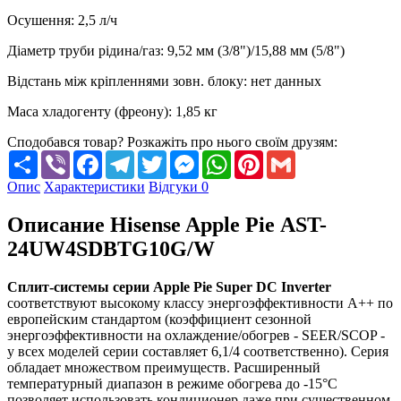
Осушення
:
2,5
л/ч
Діаметр труби рідина/газ
:
9,52 мм (3/8")/15,88 мм (5/8")
Відстань між кріпленнями зовн. блоку
:
нет данных
Маса хладогенту (фреону)
:
1,85 кг
Сподобався товар? Розкажіть про нього своїм друзям:
Share
Viber
Facebook
Telegram
Twitter
Messenger
WhatsApp
Pinterest
Gmail
Опис
Характеристики
Відгуки
0
Описание Hisense Apple Pie AST-
24UW4SDBTG10G/W
Сплит-системы серии Apple Pie Super DC Inverter
соответствуют высокому классу энергоэффективности A++ по
европейским стандартом (коэффициент сезонной
энергоэффективности на охлаждение/обогрев - SEER/SCOP -
у всех моделей серии составляет 6,1/4 соответственно). Серия
обладает множеством преимуществ. Расширенный
температурный диапазон в режиме обогрева до -15°С
позволяет использовать кондиционер даже при существенном