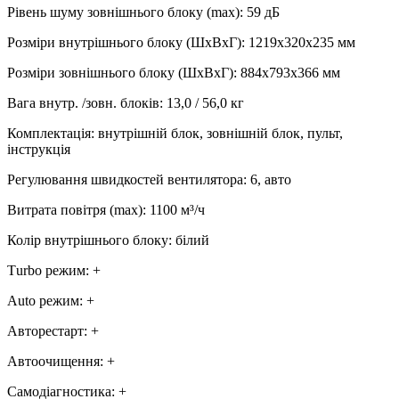
Рівень шуму зовнішнього блоку (max)
:
59 дБ
Розміри внутрішнього блоку (ШхВхГ)
:
1219x320x235 мм
Розміри зовнішнього блоку (ШхВхГ)
:
884x793x366 мм
Вага внутр. /зовн. блоків
:
13,0 / 56,0 кг
Комплектація
:
внутрішній блок, зовнішній блок, пульт,
інструкція
Регулювання швидкостей вентилятора
:
6, авто
Витрата повітря (max)
:
1100
м³/ч
Колір внутрішнього блоку
:
білий
Тurbo режим
:
+
Аuto режим
:
+
Авторестарт
:
+
Автоочищення
:
+
Самодіагностика
:
+