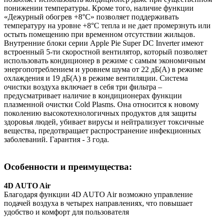
понижении температуры. Кроме того, наличие функции
«Дежурный обогрев +8°С» позволяет поддерживать
температуру на уровне +8°С тепла и не дает промерзнуть или
остыть помещению при временном отсутствии жильцов.
Внутренние блоки серии Apple Pie Super DC Inverter имеют
встроенный 5-ти скоростной вентилятор, который позволяет
использовать кондиционер в режиме с самым экономичным
энергопотреблением и уровнем шума от 22 дБ(A) в режиме
охлаждения и 19 дБ(A) в режиме вентиляции. Система
очистки воздуха включает в себя три фильтра –
предусматривает наличие в кондиционерах функции
плазменной очистки Сold Plasms. Она относится к новому
поколению высокотехнологичных продуктов для защиты
здоровья людей, убивает вирусы и нейтрализует токсичные
вещества, предотвращает распространение инфекционных
заболеваний. Гарантия - 3 года.
Особенности и преимущества:
4D AUTO Air
Благодаря функции 4D AUTO Air возможно управление
подачей воздуха в четырех направлениях, что повышает
удобство и комфорт для пользователя