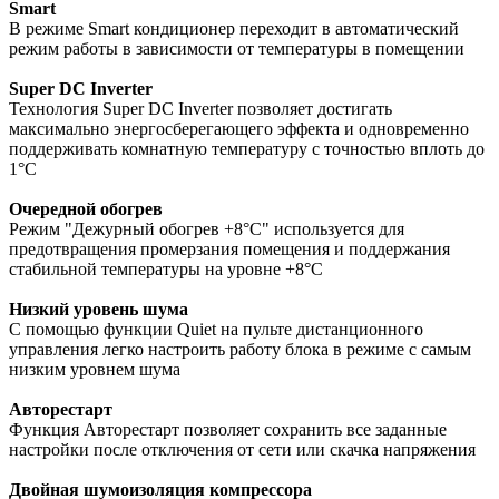
Smart
В режиме Smart кондиционер переходит в автоматический
режим работы в зависимости от температуры в помещении
Super DC Inverter
Технология Super DC Inverter позволяет достигать
максимально энергосберегающего эффекта и одновременно
поддерживать комнатную температуру с точностью вплоть до
1°С
Очередной обогрев
Режим "Дежурный обогрев +8°С" используется для
предотвращения промерзания помещения и поддержания
стабильной температуры на уровне +8°С
Низкий уровень шума
С помощью функции Quiet на пульте дистанционного
управления легко настроить работу блока в режиме с самым
низким уровнем шума
Авторестарт
Функция Авторестарт позволяет сохранить все заданные
настройки после отключения от сети или скачка напряжения
Двойная шумоизоляция компрессора