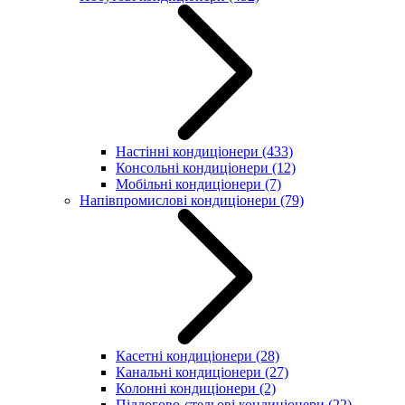
Настінні кондиціонери
(433)
Консольні кондиціонери
(12)
Мобільні кондиціонери
(7)
Напівпромислові кондиціонери
(79)
Касетні кондиціонери
(28)
Канальні кондиціонери
(27)
Колонні кондиціонери
(2)
Підлогово-стельові кондиціонери
(22)