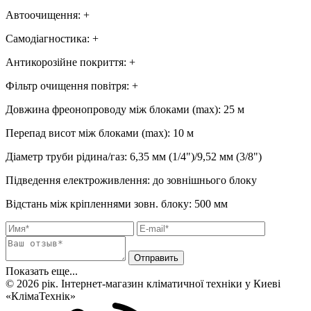
Автоочищення
:
+
Самодіагностика
:
+
Антикорозійне покриття
:
+
Фільтр очищення повітря
:
+
Довжина фреонопроводу між блоками (max)
:
25 м
Перепад висот між блоками (max)
:
10 м
Діаметр труби рідина/газ
:
6,35 мм (1/4")/9,52 мм (3/8")
Підведення електроживлення
:
до зовнішнього блоку
Відстань між кріпленнями зовн. блоку
:
500 мм
Показать еще...
© 2026 рік. Інтернет-магазин кліматичної техніки у Киеві
«КлімаТехнік»