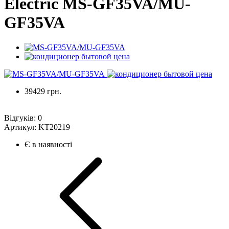
Electric MS-GF35VA/MU-
GF35VA
39429 грн.
Відгуків:
0
Артикул:
KT20219
Є в наявності