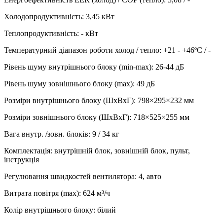
Холодопродуктивність
:
3,45
кВт
Теплопродуктивність
:
-
кВт
Температурний діапазон роботи холод / тепло
:
+21 - +46ºC / -
Рівень шуму внутрішнього блоку (min-max)
:
26-44 дБ
Рівень шуму зовнішнього блоку (max)
:
49 дБ
Розміри внутрішнього блоку (ШхВхГ)
:
798×295×232 мм
Розміри зовнішнього блоку (ШхВхГ)
:
718×525×255 мм
Вага внутр. /зовн. блоків
:
9 / 34 кг
Комплектація
:
внутрішній блок, зовнішній блок, пульт,
інструкція
Регулювання швидкостей вентилятора
:
4, авто
Витрата повітря (max)
:
624
м³/ч
Колір внутрішнього блоку
:
білий