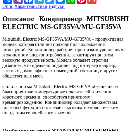
Опис
Характеристики
Відгуки
Описание Кондиционер MITSUBISHI
ELECTRIC MS-GF35VA/MU-GF35VA
Mitsubishi Electric MS-GF35VA/MU-GF35VA – продуктивная
модель, которая отлично подходит для охлаждения
помещений. Кондиционер работает при низком уровне шума
и экономном энергопотреблении, гарантируя при этом
высокую продуктивность. Модель обладает строгим
дизайном, что идеально подойдет под интерьер квартир,
частных домов, офисных помещений, гостиниц и других
общественных мест.
Сплит система Mitsubishi Electric MS-GF VA обеспечивает
благоприятные температурные показателей в течении
короткого времени, способствуя приятному
времяпровождению. Кондиционер обладает множеством
полезных функций и отвечает высоким технологическим
стандартам европейского качества.
Особенности серии STANDART MITSUBISHI