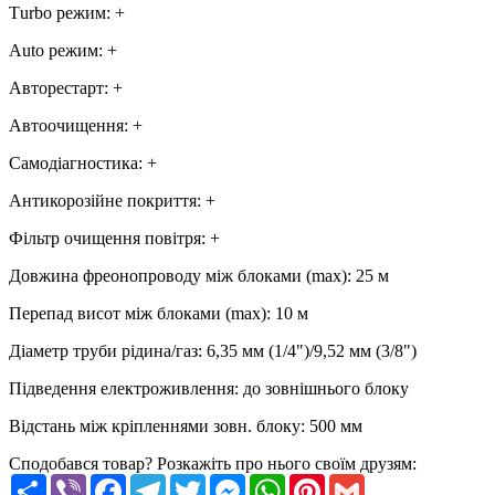
Тurbo режим
:
+
Аuto режим
:
+
Авторестарт
:
+
Автоочищення
:
+
Самодіагностика
:
+
Антикорозійне покриття
:
+
Фільтр очищення повітря
:
+
Довжина фреонопроводу між блоками (max)
:
25 м
Перепад висот між блоками (max)
:
10 м
Діаметр труби рідина/газ
:
6,35 мм (1/4")/9,52 мм (3/8")
Підведення електроживлення
:
до зовнішнього блоку
Відстань між кріпленнями зовн. блоку
:
500 мм
Сподобався товар? Розкажіть про нього своїм друзям:
Share
Viber
Facebook
Telegram
Twitter
Messenger
WhatsApp
Pinterest
Gmail