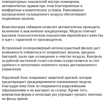
температурных показателей внутри помещения,
автоматически задавая при этом благоприятные и
комфортные климатические условия. Равномерное
распределение охлажденного воздуха обеспечивают
подвижные жалюзи.
Комплектация таймером позволит автоматически проводить
включение и выключение кондиционера. Модель отвечает
высоким технологическим показателям европейского качества
и идет с гарантией от производителя.
Встроенный полноразмерный антиоксидантный фильтр даст
возможность избавиться от неприятных запахов, вредных
бактерий, пыли при охлаждении и очистке воздуха. Контроль
за работой настенной сплит-системы осуществляется за счет
удобного и интуитивно понятного пульта дистанционного
управления.
Наружный блок покрывают защитной краской, которая
предотвращает преждевременное изнашивание модели,
благодаря чему блок не покрывается коррозийными
образованиями и не выгорает на солнце. Кроме того,
компактная форма в несколько раз упрощает процесс монтажа
на фасад здания.