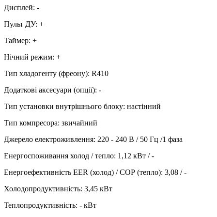
Дисплей
:
-
Пульт ДУ
:
+
Таймер
:
+
Нічний режим
:
+
Тип хладогенту (фреону)
:
R410
Додаткові аксесуари (опції)
:
-
Тип установки внутрішнього блоку
:
настінний
Тип компресора
:
звичайний
Джерело електроживлення
:
220 - 240 В / 50 Гц /1 фаза
Енергоспоживання холод / тепло
:
1,12 кВт / -
Енергоефективність EER (холод) / СОР (тепло)
:
3,08 / -
Холодопродуктивність
:
3,45
кВт
Теплопродуктивність
:
-
кВт