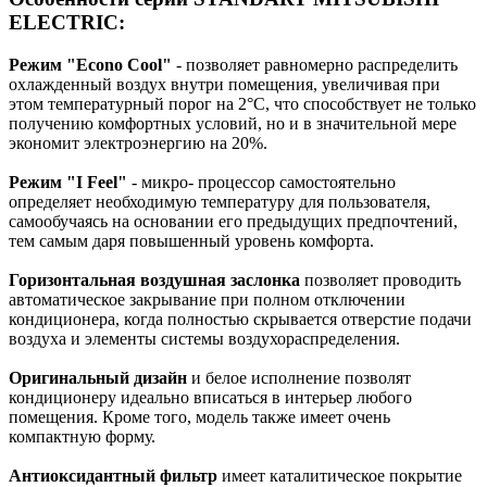
ELECTRIC:
Режим "Econo Cool"
- позволяет равномерно распределить
охлажденный воздух внутри помещения, увеличивая при
этом температурный порог на 2°C, что способствует не только
получению комфортных условий, но и в значительной мере
экономит электроэнергию на 20%.
Режим "I Feel"
- микро- процессор самостоятельно
определяет необходимую температуру для пользователя,
самообучаясь на основании его предыдущих предпочтений,
тем самым даря повышенный уровень комфорта.
Горизонтальная воздушная заслонка
позволяет проводить
автоматическое закрывание при полном отключении
кондиционера, когда полностью скрывается отверстие подачи
воздуха и элементы системы воздухораспределения.
Оригинальный дизайн
и белое исполнение позволят
кондиционеру идеально вписаться в интерьер любого
помещения. Кроме того, модель также имеет очень
компактную форму.
Антиоксидантный фильтр
имеет каталитическое покрытие