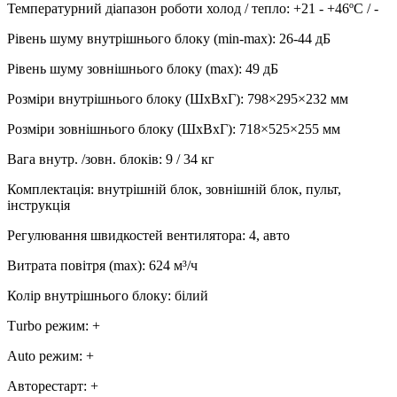
Температурний діапазон роботи холод / тепло
:
+21 - +46ºC / -
Рівень шуму внутрішнього блоку (min-max)
:
26-44 дБ
Рівень шуму зовнішнього блоку (max)
:
49 дБ
Розміри внутрішнього блоку (ШхВхГ)
:
798×295×232 мм
Розміри зовнішнього блоку (ШхВхГ)
:
718×525×255 мм
Вага внутр. /зовн. блоків
:
9 / 34 кг
Комплектація
:
внутрішній блок, зовнішній блок, пульт,
інструкція
Регулювання швидкостей вентилятора
:
4, авто
Витрата повітря (max)
:
624
м³/ч
Колір внутрішнього блоку
:
білий
Тurbo режим
:
+
Аuto режим
:
+
Авторестарт
:
+