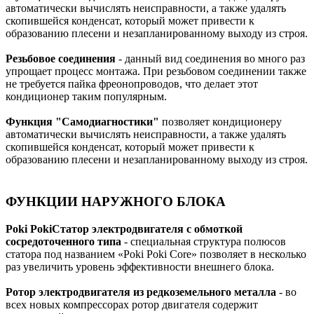
автоматически вычислять неисправности, а также удалять
скопившейся конденсат, который может привести к
образованию плесени и незапланированному выходу из строя.
Резьбовое соединения
- данный вид соединения во много раз
упрощает процесс монтажа. При резьбовом соединении также
не требуется пайка фреонопроводов, что делает этот
кондиционер таким популярным.
Функция "Самодиагностики"
позволяет кондиционеру
автоматически вычислять неисправности, а также удалять
скопившейся конденсат, который может привести к
образованию плесени и незапланированному выходу из строя.
ФУНКЦИИ НАРУЖНОГО БЛОКА
Poki PokiСтатор электродвигателя с обмоткой
сосредоточенного типа
- специальная структура полюсов
статора под названием «Poki Poki Core» позволяет в несколько
раз увеличить уровень эффективности внешнего блока.
Ротор электродвигателя из редкоземельного металла
- во
всех новых компрессорах ротор двигателя содержит