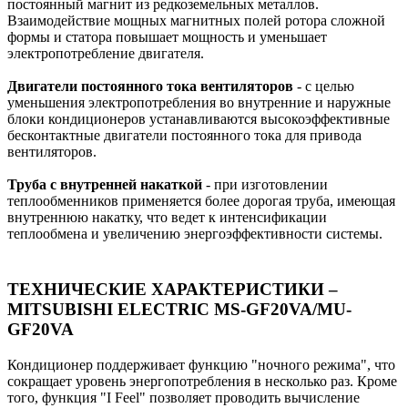
постоянный магнит из редкоземельных металлов.
Взаимодействие мощных магнитных полей ротора сложной
формы и статора повышает мощность и уменьшает
электропотребление двигателя.
Двигатели постоянного тока вентиляторов
- с целью
уменьшения электропотребления во внутренние и наружные
блоки кондиционеров устанавливаются высокоэффективные
бесконтактные двигатели постоянного тока для привода
вентиляторов.
Труба с внутренней накаткой
- при изготовлении
теплообменников применяется более дорогая труба, имеющая
внутреннюю накатку, что ведет к интенсификации
теплообмена и увеличению энергоэффективности системы.
ТЕХНИЧЕСКИЕ ХАРАКТЕРИСТИКИ –
MITSUBISHI ELECTRIC MS-GF20VA/MU-
GF20VA
Кондиционер поддерживает функцию "ночного режима", что
сокращает уровень энергопотребления в несколько раз. Кроме
того, функция "I Feel" позволяет проводить вычисление