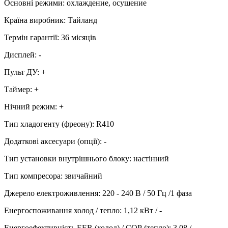
Основні режими
:
охлаждение, осушение
Країна виробник
:
Тайланд
Термін гарантії
:
36 місяців
Дисплей
:
-
Пульт ДУ
:
+
Таймер
:
+
Нічний режим
:
+
Тип хладогенту (фреону)
:
R410
Додаткові аксесуари (опції)
:
-
Тип установки внутрішнього блоку
:
настінний
Тип компресора
:
звичайний
Джерело електроживлення
:
220 - 240 В / 50 Гц /1 фаза
Енергоспоживання холод / тепло
:
1,12 кВт / -
Енергоефективність EER (холод) / СОР (тепло)
:
3,08 / -