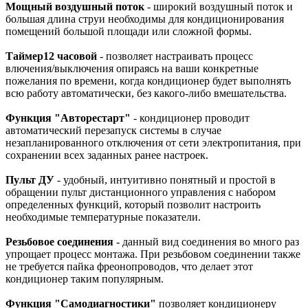
Мощный воздушный поток
- широкий воздушный поток и
большая длина струи необходимы для кондиционирования
помещений большой площади или сложной формы.
Таймер12 часовой
- позволяет настраивать процесс
влючения/выключения опираясь на ваши конкретные
пожелания по времени, когда кондиционер будет выполнять
всю работу автоматически, без какого-либо вмешательства.
Функция "Авторестарт"
- кондиционер проводит
автоматический перезапуск системы в случае
незапланированного отключения от сети электропитания, при
сохранении всех заданных ранее настроек.
Пульт ДУ
- удобный, интуитивно понятный и простой в
обращении пульт дистанционного управления с набором
определенных функций, который позволит настроить
необходимые температурные показатели.
Резьбовое соединения
- данный вид соединения во много раз
упрощает процесс монтажа. При резьбовом соединении также
не требуется пайка фреонопроводов, что делает этот
кондиционер таким популярным.
Функция "Самодиагностики"
позволяет кондиционеру