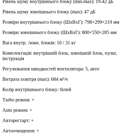
Рівень шуму внутрішнього блоку (min-max)
:
19-42 дБ
Рівень шуму зовнішнього блоку (max)
:
47 дБ
Розміри внутрішнього блоку (ШхВхГ)
:
798×299×219 мм
Розміри зовнішнього блоку (ШхВхГ)
:
800×550×285 мм
Вага внутр. /зовн. блоків
:
10 / 31 кг
Комплектація
:
внутрішній блок, зовнішній блок, пульт,
інструкція
Регулювання швидкостей вентилятора
:
5, авто
Витрата повітря (max)
:
684
м³/ч
Колір внутрішнього блоку
:
білий
Тurbo режим
:
+
Аuto режим
:
+
Авторестарт
:
+
Автоочищення
:
+