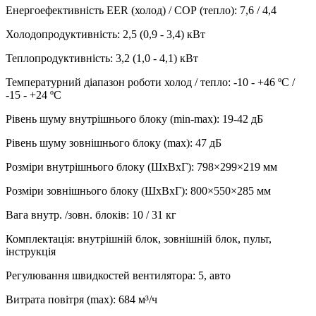
Енергоефективність EER (холод) / СОР (тепло)
:
7,6 / 4,4
Холодопродуктивність
:
2,5 (0,9 - 3,4)
кВт
Теплопродуктивність
:
3,2 (1,0 - 4,1)
кВт
Температурний діапазон роботи холод / тепло
:
-10 - +46 ºC /
-15 - +24 ºC
Рівень шуму внутрішнього блоку (min-max)
:
19-42 дБ
Рівень шуму зовнішнього блоку (max)
:
47 дБ
Розміри внутрішнього блоку (ШхВхГ)
:
798×299×219 мм
Розміри зовнішнього блоку (ШхВхГ)
:
800×550×285 мм
Вага внутр. /зовн. блоків
:
10 / 31 кг
Комплектація
:
внутрішній блок, зовнішній блок, пульт,
інструкція
Регулювання швидкостей вентилятора
:
5, авто
Витрата повітря (max)
:
684
м³/ч