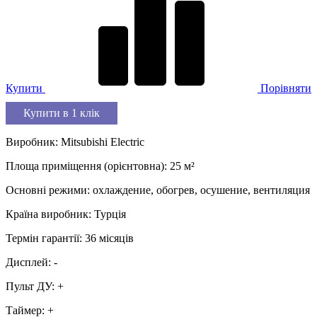
Купити
Порівняти
Купити в 1 клік
Виробник
:
Mitsubishi Electric
Площа приміщення (орієнтовна)
:
25
м²
Основні режими
:
охлаждение, обогрев, осушение, вентиляция
Країна виробник
:
Турція
Термін гарантії
:
36 місяців
Дисплей
:
-
Пульт ДУ
:
+
Таймер
:
+