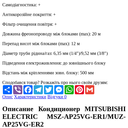
Самодіагностика
:
+
Антикорозійне покриття
:
+
Фільтр очищення повітря
:
+
Довжина фреонопроводу між блоками (max)
:
20 м
Перепад висот між блоками (max)
:
12 м
Діаметр труби рідина/газ
:
6,35 мм (1/4")/9,52 мм (3/8")
Підведення електроживлення
:
до зовнішнього блоку
Відстань між кріпленнями зовн. блоку
:
500 мм
Сподобався товар? Розкажіть про нього своїм друзям:
Share
Viber
Facebook
Telegram
Twitter
Messenger
WhatsApp
Pinterest
Gmail
Опис
Характеристики
Відгуки
0
Описание Кондиционер MITSUBISHI
ELECTRIC MSZ-AP25VG-ER1/MUZ-
AP25VG-ER2