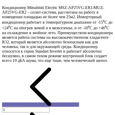
Кондиционер Mitsubishi Electric MSZ-AP25VG-ER1/MUZ-
AP25VG-ER2 – сплит-система, рассчитана на работу в
помещении площадью не более чем 25м2. Инверторный
кондиционер работает в температурном диапазоне от -15⁰С до
+24⁰С на обогрев зимой и в межсезонье, и от -10⁰С до +46⁰С
на охлаждение в знойное лето. Преимуществом кондиционера
является работа системы на высококачественном хладагенте
R32, который является абсолютно безопасным как для
человека, так и для окружающей среды. Кондиционер
относится к серии Standart Inverter и работает абсолютно
бесшумно, в самом тихом режиме внутренний блок создает
всего 19 дБА шума, что еще тише, чем человеческий шепот.