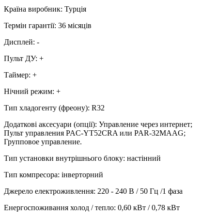
Країна виробник
:
Турція
Термін гарантії
:
36 місяців
Дисплей
:
-
Пульт ДУ
:
+
Таймер
:
+
Нічний режим
:
+
Тип хладогенту (фреону)
:
R32
Додаткові аксесуари (опції)
:
Управление через интернет;
Пульт управления PAC-YT52CRA или PAR-32MAAG;
Групповое управление.
Тип установки внутрішнього блоку
:
настінний
Тип компресора
:
інверторний
Джерело електроживлення
:
220 - 240 В / 50 Гц /1 фаза
Енергоспоживання холод / тепло
:
0,60 кВт / 0,78 кВт