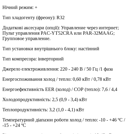
Нічний режим
:
+
Тип хладогенту (фреону)
:
R32
Додаткові аксесуари (опції)
:
Управление через интернет;
Пульт управления PAC-YT52CRA или PAR-32MAAG;
Групповое управление.
Тип установки внутрішнього блоку
:
настінний
Тип компресора
:
інверторний
Джерело електроживлення
:
220 - 240 В / 50 Гц /1 фаза
Енергоспоживання холод / тепло
:
0,60 кВт / 0,78 кВт
Енергоефективність EER (холод) / СОР (тепло)
:
7,6 / 4,4
Холодопродуктивність
:
2,5 (0,9 - 3,4)
кВт
Теплопродуктивність
:
3,2 (1,0 - 4,1)
кВт
Температурний діапазон роботи холод / тепло
:
-10 - +46 ºC /
-15 - +24 ºC