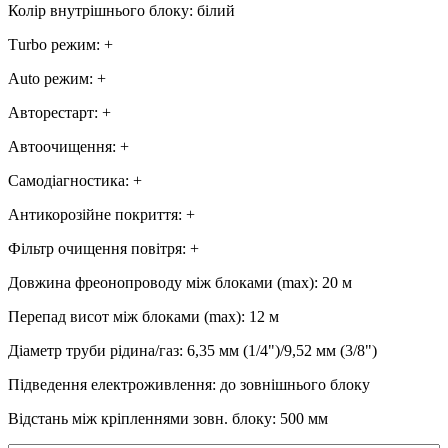
Колір внутрішнього блоку
:
білий
Тurbo режим
:
+
Аuto режим
:
+
Авторестарт
:
+
Автоочищення
:
+
Самодіагностика
:
+
Антикорозійне покриття
:
+
Фільтр очищення повітря
:
+
Довжина фреонопроводу між блоками (max)
:
20 м
Перепад висот між блоками (max)
:
12 м
Діаметр труби рідина/газ
:
6,35 мм (1/4")/9,52 мм (3/8")
Підведення електроживлення
:
до зовнішнього блоку
Відстань між кріпленнями зовн. блоку
:
500 мм