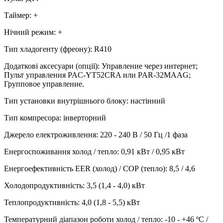
Таймер
:
+
Нічний режим
:
+
Тип хладогенту (фреону)
:
R410
Додаткові аксесуари (опції)
:
Управление через интернет;
Пульт управления PAC-YT52CRA или PAR-32MAAG;
Групповое управление.
Тип установки внутрішнього блоку
:
настінний
Тип компресора
:
інверторний
Джерело електроживлення
:
220 - 240 В / 50 Гц /1 фаза
Енергоспоживання холод / тепло
:
0,91 кВт / 0,95 кВт
Енергоефективність EER (холод) / СОР (тепло)
:
8,5 / 4,6
Холодопродуктивність
:
3,5 (1,4 - 4,0)
кВт
Теплопродуктивність
:
4,0 (1,8 - 5,5)
кВт
Температурний діапазон роботи холод / тепло
:
-10 - +46 ºС /