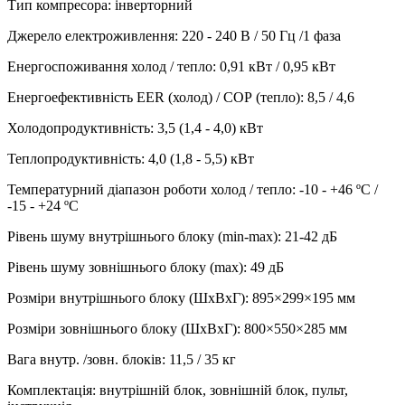
Тип компресора
:
інверторний
Джерело електроживлення
:
220 - 240 В / 50 Гц /1 фаза
Енергоспоживання холод / тепло
:
0,91 кВт / 0,95 кВт
Енергоефективність EER (холод) / СОР (тепло)
:
8,5 / 4,6
Холодопродуктивність
:
3,5 (1,4 - 4,0)
кВт
Теплопродуктивність
:
4,0 (1,8 - 5,5)
кВт
Температурний діапазон роботи холод / тепло
:
-10 - +46 ºС /
-15 - +24 ºC
Рівень шуму внутрішнього блоку (min-max)
:
21-42 дБ
Рівень шуму зовнішнього блоку (max)
:
49 дБ
Розміри внутрішнього блоку (ШхВхГ)
:
895×299×195 мм
Розміри зовнішнього блоку (ШхВхГ)
:
800×550×285 мм
Вага внутр. /зовн. блоків
:
11,5 / 35 кг
Комплектація
:
внутрішній блок, зовнішній блок, пульт,