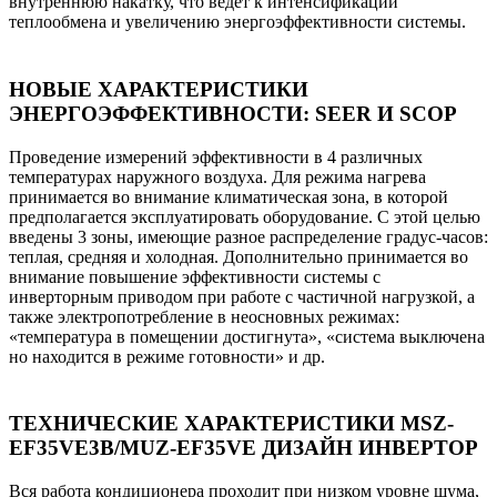
внутреннюю накатку, что ведет к интенсификации
теплообмена и увеличению энергоэффективности системы.
НОВЫЕ ХАРАКТЕРИСТИКИ
ЭНЕРГОЭФФЕКТИВНОСТИ: SEER И SCOP
Проведение измерений эффективности в 4 различных
температурах наружного воздуха. Для режима нагрева
принимается во внимание климатическая зона, в которой
предполагается эксплуатировать оборудование. С этой целью
введены 3 зоны, имеющие разное распределение градус-часов:
теплая, средняя и холодная. Дополнительно принимается во
внимание повышение эффективности системы с
инверторным приводом при работе с частичной нагрузкой, а
также электропотребление в неосновных режимах:
«температура в помещении достигнута», «система выключена
но находится в режиме готовности» и др.
ТЕХНИЧЕСКИЕ ХАРАКТЕРИСТИКИ MSZ-
EF35VE3B/MUZ-EF35VE ДИЗАЙН ИНВЕРТОР
Вся работа кондиционера проходит при низком уровне шума,