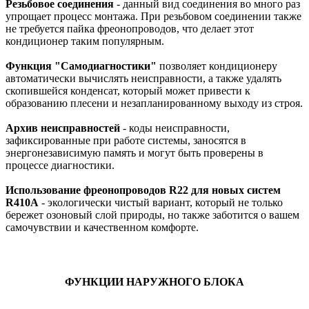
Резьбовое соединения
- данный вид соединения во много раз
упрощает процесс монтажа. При резьбовом соединении также
не требуется пайка фреонопроводов, что делает этот
кондиционер таким популярным.
Функция "Самодиагностики"
позволяет кондиционеру
автоматически вычислять неисправности, а также удалять
скопившейся конденсат, который может привести к
образованию плесени и незапланированному выходу из строя.
Архив неисправностей
- коды неисправности,
зафиксированные при работе системы, заносятся в
энергонезависимую память и могут быть проверены в
процессе диагностики.
Использование фреонопроводов R22 для новых систем
R410A
- экологически чистый вариант, который не только
бережет озоновый слой природы, но также заботится о вашем
самочувствии и качественном комфорте.
ФУНКЦИИ НАРУЖНОГО БЛОКА