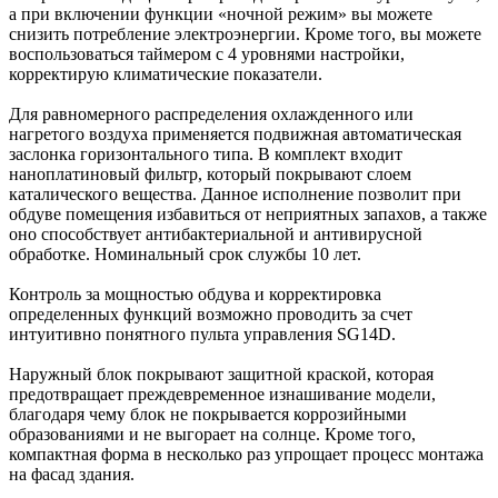
а при включении функции «ночной режим» вы можете
снизить потребление электроэнергии. Кроме того, вы можете
воспользоваться таймером с 4 уровнями настройки,
корректирую климатические показатели.
Для равномерного распределения охлажденного или
нагретого воздуха применяется подвижная автоматическая
заслонка горизонтального типа. В комплект входит
наноплатиновый фильтр, который покрывают слоем
каталического вещества. Данное исполнение позволит при
обдуве помещения избавиться от неприятных запахов, а также
оно способствует антибактериальной и антивирусной
обработке. Номинальный срок службы 10 лет.
Контроль за мощностью обдува и корректировка
определенных функций возможно проводить за счет
интуитивно понятного пульта управления SG14D.
Наружный блок покрывают защитной краской, которая
предотвращает преждевременное изнашивание модели,
благодаря чему блок не покрывается коррозийными
образованиями и не выгорает на солнце. Кроме того,
компактная форма в несколько раз упрощает процесс монтажа
на фасад здания.