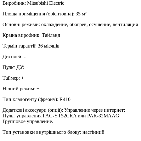
Виробник
:
Mitsubishi Electric
Площа приміщення (орієнтовна)
:
35
м²
Основні режими
:
охлаждение, обогрев, осушение, вентиляция
Країна виробник
:
Тайланд
Термін гарантії
:
36 місяців
Дисплей
:
-
Пульт ДУ
:
+
Таймер
:
+
Нічний режим
:
+
Тип хладогенту (фреону)
:
R410
Додаткові аксесуари (опції)
:
Управление через интернет;
Пульт управления PAC-YT52CRA или PAR-32MAAG;
Групповое управление.
Тип установки внутрішнього блоку
:
настінний