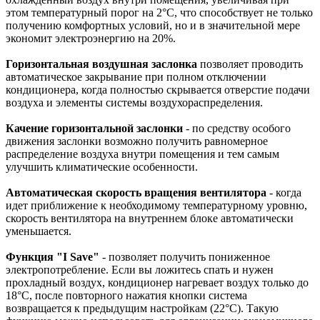
этом температурный порог на 2°C, что способствует не только
получению комфортных условий, но и в значительной мере
экономит электроэнергию на 20%.
Горизонтальная воздушная заслонка
позволяет проводить
автоматическое закрывание при полном отключении
кондиционера, когда полностью скрывается отверстие подачи
воздуха и элементы системы воздухораспределения.
Качение горизонтальной заслонки
- по средству особого
движения заслонки возможно получить равномерное
распределение воздуха внутри помещения и тем самым
улучшить климатические особенности.
Автоматическая скорость вращения вентилятора
- когда
идет приближение к необходимому температурному уровню,
скорость вентилятора на внутреннем блоке автоматически
уменьшается.
Функция "I Save"
- позволяет получить пониженное
электропотребление. Если вы ложитесь спать и нужен
прохладный воздух, кондиционер нагревает воздух только до
18°С, после повторного нажатия кнопки система
возвращается к предыдущим настройкам (22°С). Такую