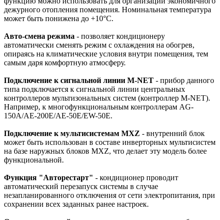
функцию можно использовать для организации экономичного
дежурного отопления помещения. Номинальная температура
может быть понижена до +10°С.
Авто-смена режима
- позволяет кондиционеру
автоматически сменять режим с охлаждения на обогрев,
опираясь на климатические условия внутри помещения, тем
самым даря комфортную атмосферу.
Подключение к сигнальной линии M-NET
- прибор данного
типа подключается к сигнальной линии центральных
контроллеров мультизональных систем (контроллер M-NET).
Например, к многофункциональным контроллерам AG-
150A/AE-200E/AE-50E/EW-50E.
Подключение к мультисистемам MXZ
- внутренний блок
может быть использован в составе инверторных мультисистем
на базе наружных блоков MXZ, что делает эту модель более
функциональной.
Функция "Авторестарт"
- кондиционер проводит
автоматический перезапуск системы в случае
незапланированного отключения от сети электропитания, при
сохранении всех заданных ранее настроек.