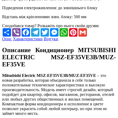
Підведення електроживлення
:
до зовнішнього блоку
Відстань між кріпленнями зовн. блоку
:
500 мм
Сподобався товар? Розкажіть про нього своїм друзям:
Share
Viber
Facebook
Telegram
Twitter
Messenger
WhatsApp
Pinterest
Gmail
Опис
Характеристики
Відгуки
Описание Кондиционер MITSUBISHI
ELECTRIC MSZ-EF35VE3B/MUZ-
EF35VE
Mitsubishi Electric MSZ-EF35VE3B/MUZ-EF35VE
– это
новая разработка, которая объединила в себе только
положительные технические характеристики и высокую
производительность. Модель имеет строгий дизайн, который
подойдет для квартир, офисов, магазинов, ресторанов, отелей
или любых других общественных и жилых помещений.
Компактная форма кондиционера и исполнение в цвете
позволит украсить собой любой интерьер, но при этом не
займет много места.