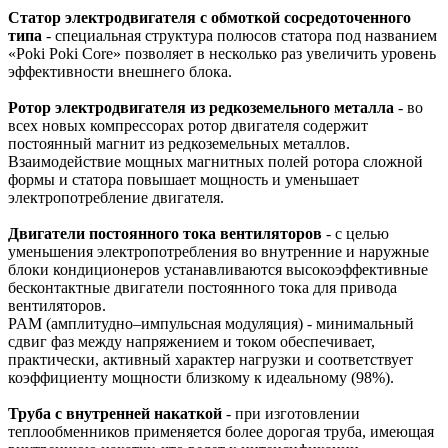
Статор электродвигателя с обмоткой сосредоточенного
типа
- специальная структура полюсов статора под названием
«Poki Poki Core» позволяет в несколько раз увеличить уровень
эффективности внешнего блока.
Ротор электродвигателя из редкоземельного металла
- во
всех новых компрессорах ротор двигателя содержит
постоянный магнит из редкоземельных металлов.
Взаимодействие мощных магнитных полей ротора сложной
формы и статора повышает мощность и уменьшает
электропотребление двигателя.
Двигатели постоянного тока вентиляторов
- с целью
уменьшения электропотребления во внутренние и наружные
блоки кондиционеров устанавливаются высокоэффективные
бесконтактные двигатели постоянного тока для привода
вентиляторов.
PAM (амплитудно–импульсная модуляция) - минимальный
сдвиг фаз между напряжением и током обеспечивает,
практически, активный характер нагрузки и соответствует
коэффициенту мощности близкому к идеальному (98%).
Труба с внутренней накаткой
- при изготовлении
теплообменников применяется более дорогая труба, имеющая