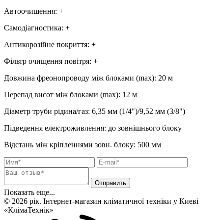
Автоочищення
:
+
Самодіагностика
:
+
Антикорозійне покриття
:
+
Фільтр очищення повітря
:
+
Довжина фреонопроводу між блоками (max)
:
20 м
Перепад висот між блоками (max)
:
12 м
Діаметр труби рідина/газ
:
6,35 мм (1/4")/9,52 мм (3/8")
Підведення електроживлення
:
до зовнішнього блоку
Відстань між кріпленнями зовн. блоку
:
500 мм
Показать еще...
© 2026 рік. Інтернет-магазин кліматичної техніки у Киеві
«КлімаТехнік»