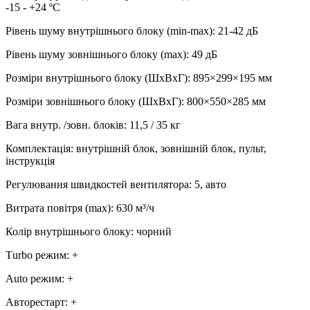
-15 - +24 ºC
Рівень шуму внутрішнього блоку (min-max)
:
21-42 дБ
Рівень шуму зовнішнього блоку (max)
:
49 дБ
Розміри внутрішнього блоку (ШхВхГ)
:
895×299×195 мм
Розміри зовнішнього блоку (ШхВхГ)
:
800×550×285 мм
Вага внутр. /зовн. блоків
:
11,5 / 35 кг
Комплектація
:
внутрішній блок, зовнішній блок, пульт,
інструкція
Регулювання швидкостей вентилятора
:
5, авто
Витрата повітря (max)
:
630
м³/ч
Колір внутрішнього блоку
:
чорний
Тurbo режим
:
+
Аuto режим
:
+
Авторестарт
:
+