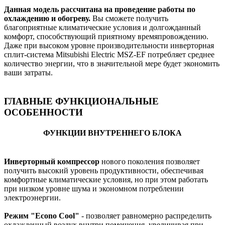
Данная модель рассчитана на проведение работы по
охлаждению и обогреву.
Вы сможете получить
благоприятные климатические условия и долгожданный
комфорт, способствующий приятному времяпровождению.
Даже при высоком уровне производительности инверторная
сплит-система Mitsubishi Electric MSZ-EF потребляет среднее
количество энергии, что в значительной мере будет экономить
ваши затраты.
ГЛАВНЫЕ ФУНКЦИОНАЛЬНЫЕ
ОСОБЕННОСТИ
ФУНКЦИИ ВНУТРЕННЕГО БЛОКА
Инверторный компрессор
нового поколения позволяет
получить высокий уровень продуктивности, обеспечивая
комфортные климатические условия, но при этом работать
при низком уровне шума и экономном потреблении
электроэнергии.
Режим "Econo Cool"
- позволяет равномерно распределить
охлажденный воздух внутри помещения, увеличивая при