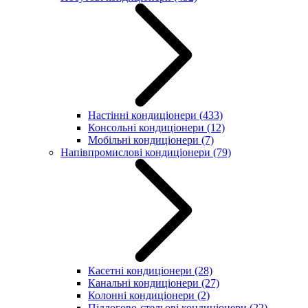
Настінні кондиціонери
(433)
Консольні кондиціонери
(12)
Мобільні кондиціонери
(7)
Напівпромислові кондиціонери
(79)
Касетні кондиціонери
(28)
Канальні кондиціонери
(27)
Колонні кондиціонери
(2)
Підлогово-стельові кондиціонери
(22)