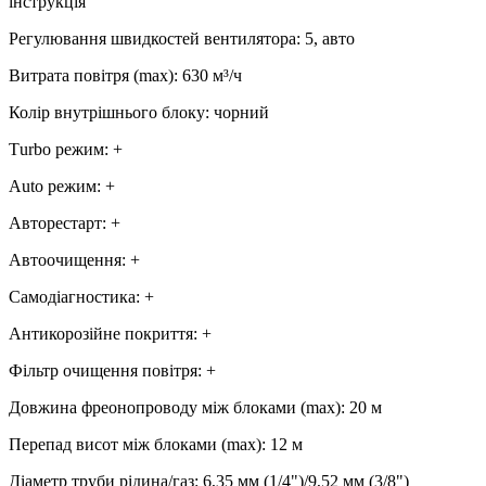
інструкція
Регулювання швидкостей вентилятора
:
5, авто
Витрата повітря (max)
:
630
м³/ч
Колір внутрішнього блоку
:
чорний
Тurbo режим
:
+
Аuto режим
:
+
Авторестарт
:
+
Автоочищення
:
+
Самодіагностика
:
+
Антикорозійне покриття
:
+
Фільтр очищення повітря
:
+
Довжина фреонопроводу між блоками (max)
:
20 м
Перепад висот між блоками (max)
:
12 м
Діаметр труби рідина/газ
:
6,35 мм (1/4")/9,52 мм (3/8")