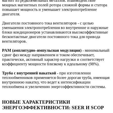
магнит из редкоземельных металлов. Взаимодействие
мощных магнитных полей ротора сложной формы и статора
повышает мощность и уменьшает электропотребление
двигателя.
Двигатели постоянного тока вентиляторов - с целью
уменьшения электропотребления во внутренние и наружные
блоки кондиционеров устанавливаются высокоэффективные
бесконтактные двигатели постоянного тока для привода
вентиляторов.
PAM (амплитудно–импульсная модуляция)
- минимальный
сдвиг фаз между напряжением и током обеспечивает,
практически, активный характер нагрузки и соответствует
коэффициенту мощности близкому к идеальному (98%).
Труба с внутренней накаткой
- при изготовлении
теплообменников применяется более дорогая труба, имеющая
внутреннюю накатку, что ведет к интенсификации
теплообмена и увеличению энергоэффективности системы.
НОВЫЕ ХАРАКТЕРИСТИКИ
ЭНЕРГОЭФФЕКТИВНОСТИ: SEER И SCOP