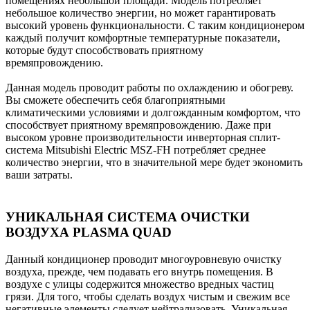
помещениях небольшой площади. Модель потребляет
небольшое количество энергии, но может гарантировать
высокий уровень функциональности. С таким кондиционером
каждый получит комфортные температурные показатели,
которые будут способствовать приятному
времяпровождению.
Данная модель проводит работы по охлаждению и обогреву.
Вы сможете обеспечить себя благоприятными
климатическими условиями и долгожданным комфортом, что
способствует приятному времяпровождению. Даже при
высоком уровне производительности инверторная сплит-
система Mitsubishi Electric MSZ-FH потребляет среднее
количество энергии, что в значительной мере будет экономить
ваши затраты.
УНИКАЛЬНАЯ СИСТЕМА ОЧИСТКИ
ВОЗДУХА PLASMA QUAD
Данный кондиционер проводит многоуровневую очистку
воздуха, прежде, чем подавать его внутрь помещения. В
воздухе с улицы содержится множество вредных частиц
грязи. Для того, чтобы сделать воздух чистым и свежим все
негативные элементы следует нейтрализовать. Уникальная