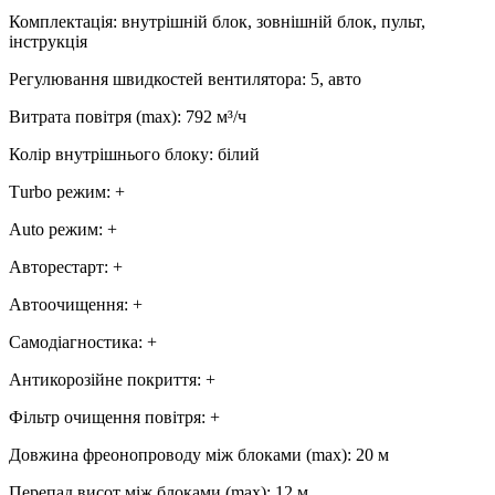
Комплектація
:
внутрішній блок, зовнішній блок, пульт,
інструкція
Регулювання швидкостей вентилятора
:
5, авто
Витрата повітря (max)
:
792
м³/ч
Колір внутрішнього блоку
:
білий
Тurbo режим
:
+
Аuto режим
:
+
Авторестарт
:
+
Автоочищення
:
+
Самодіагностика
:
+
Антикорозійне покриття
:
+
Фільтр очищення повітря
:
+
Довжина фреонопроводу між блоками (max)
:
20 м
Перепад висот між блоками (max)
:
12 м