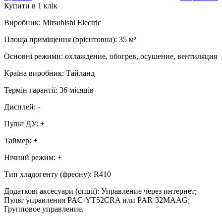
Купити в 1 клік
Виробник
:
Mitsubishi Electric
Площа приміщення (орієнтовна)
:
35
м²
Основні режими
:
охлаждение, обогрев, осушение, вентиляция
Країна виробник
:
Тайланд
Термін гарантії
:
36 місяців
Дисплей
:
-
Пульт ДУ
:
+
Таймер
:
+
Нічний режим
:
+
Тип хладогенту (фреону)
:
R410
Додаткові аксесуари (опції)
:
Управление через интернет;
Пульт управления PAC-YT52CRA или PAR-32MAAG;
Групповое управление.