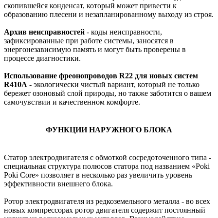
скопившейся конденсат, который может привести к
образованию плесени и незапланированному выходу из строя.
Архив неисправностей
- коды неисправности,
зафиксированные при работе системы, заносятся в
энергонезависимую память и могут быть проверены в
процессе диагностики.
Использование фреонопроводов R22 для новых систем
R410A
- экологически чистый вариант, который не только
бережет озоновый слой природы, но также заботится о вашем
самочувствии и качественном комфорте.
ФУНКЦИИ НАРУЖНОГО БЛОКА
Статор электродвигателя с обмоткой сосредоточенного типа -
специальная структура полюсов статора под названием «Poki
Poki Core» позволяет в несколько раз увеличить уровень
эффективности внешнего блока.
Ротор электродвигателя из редкоземельного металла - во всех
новых компрессорах ротор двигателя содержит постоянный