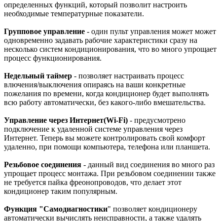
определенных функций, который позволит настроить
необходимые температурные показатели.
Групповое управление
- один пульт управления может может
одновременно задавать рабочие характеристики сразу на
несколько систем кондиционирования, что во много упрощает
процесс функционирования.
Недельный таймер
- позволяет настраивать процесс
влючения/выключения опираясь на ваши конкретные
пожелания по времени, когда кондиционер будет выполнять
всю работу автоматически, без какого-либо вмешательства.
Управление через Интернет(Wi-Fi)
- предусмотрено
подключение к удаленной системе управления через
Интернет. Теперь вы можете контролировать свой комфорт
удаленно, при помощи компьютера, телефона или планшета.
Резьбовое соединения
- данный вид соединения во много раз
упрощает процесс монтажа. При резьбовом соединении также
не требуется пайка фреонопроводов, что делает этот
кондиционер таким популярным.
Функция "Самодиагностики
" позволяет кондиционеру
автоматически вычислять неисправности, а также удалять