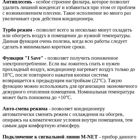
Антиплесень
- особое строение фильтра, которое позволит
удалить лишний конденсат и избавиться при этом от проблем
с возникновением плесени. Такое исполнение во много раз
увеличивает срок действия кондиционера.
Турбо режим
- позволит всего за несколько минут охладить
или обогреть воздух в помещении до нужной температуры.
Данная функция очень полезна, когда всю работы следует
сделать в минимально короткие сроки.
Функция "I Save"
- позволяет получить пониженное
электропотребление. Если вы ложитесь спать и нужен
прохладный воздух, кондиционер нагревает воздух только до
18°С, после повторного нажатия кнопки система
возвращается к предыдущим настройкам (22°С). Такую
функцию можно использовать для организации экономичного
дежурного отопления помещения. Номинальная температура
может быть понижена до +10°С.
Авто-смена режима
- позволяет кондиционеру
автоматически сменять режим с охлаждения на обогрев,
опираясь на климатические условия внутри помещения, тем
самым даря комфортную атмосферу.
Подключение к сигнальной линии M-NET
- прибор данного