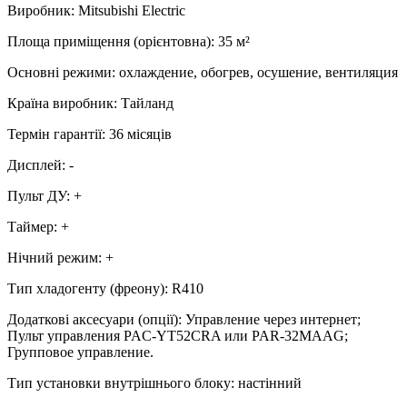
Виробник
:
Mitsubishi Electric
Площа приміщення (орієнтовна)
:
35
м²
Основні режими
:
охлаждение, обогрев, осушение, вентиляция
Країна виробник
:
Тайланд
Термін гарантії
:
36 місяців
Дисплей
:
-
Пульт ДУ
:
+
Таймер
:
+
Нічний режим
:
+
Тип хладогенту (фреону)
:
R410
Додаткові аксесуари (опції)
:
Управление через интернет;
Пульт управления PAC-YT52CRA или PAR-32MAAG;
Групповое управление.
Тип установки внутрішнього блоку
:
настінний