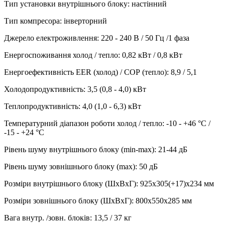
Тип установки внутрішнього блоку
:
настінний
Тип компресора
:
інверторний
Джерело електроживлення
:
220 - 240 В / 50 Гц /1 фаза
Енергоспоживання холод / тепло
:
0,82 кВт / 0,8 кВт
Енергоефективність EER (холод) / СОР (тепло)
:
8,9 / 5,1
Холодопродуктивність
:
3,5 (0,8 - 4,0)
кВт
Теплопродуктивність
:
4,0 (1,0 - 6,3)
кВт
Температурний діапазон роботи холод / тепло
:
-10 - +46 °С /
-15 - +24 °С
Рівень шуму внутрішнього блоку (min-max)
:
21-44 дБ
Рівень шуму зовнішнього блоку (max)
:
50 дБ
Розміри внутрішнього блоку (ШхВхГ)
:
925x305(+17)x234 мм
Розміри зовнішнього блоку (ШхВхГ)
:
800x550x285 мм
Вага внутр. /зовн. блоків
:
13,5 / 37 кг