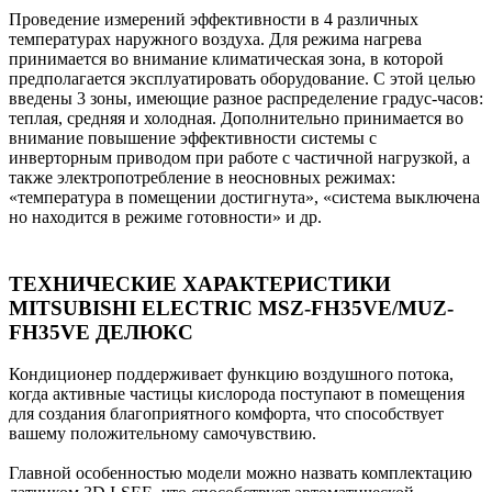
Проведение измерений эффективности в 4 различных
температурах наружного воздуха. Для режима нагрева
принимается во внимание климатическая зона, в которой
предполагается эксплуатировать оборудование. С этой целью
введены 3 зоны, имеющие разное распределение градус-часов:
теплая, средняя и холодная. Дополнительно принимается во
внимание повышение эффективности системы с
инверторным приводом при работе с частичной нагрузкой, а
также электропотребление в неосновных режимах:
«температура в помещении достигнута», «система выключена
но находится в режиме готовности» и др.
ТЕХНИЧЕСКИЕ ХАРАКТЕРИСТИКИ
MITSUBISHI ELECTRIC MSZ-FH35VE/MUZ-
FH35VE ДЕЛЮКС
Кондиционер поддерживает функцию воздушного потока,
когда активные частицы кислорода поступают в помещения
для создания благоприятного комфорта, что способствует
вашему положительному самочувствию.
Главной особенностью модели можно назвать комплектацию