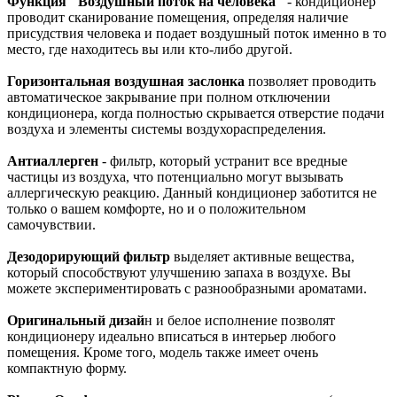
Функция "Воздушный поток на человека"
- кондиционер
проводит сканирование помещения, определяя наличие
присудствия человека и подает воздушный поток именно в то
место, где находитесь вы или кто-либо другой.
Горизонтальная воздушная заслонка
позволяет проводить
автоматическое закрывание при полном отключении
кондиционера, когда полностью скрывается отверстие подачи
воздуха и элементы системы воздухораспределения.
Антиаллерген
- фильтр, который устранит все вредные
частицы из воздуха, что потенциально могут вызывать
аллергическую реакцию. Данный кондиционер заботится не
только о вашем комфорте, но и о положительном
самочувствии.
Дезодорирующий фильтр
выделяет активные вещества,
который способствуют улучшению запаха в воздухе. Вы
можете экспериментировать с разнообразными ароматами.
Оригинальный дизай
н и белое исполнение позволят
кондиционеру идеально вписаться в интерьер любого
помещения. Кроме того, модель также имеет очень
компактную форму.