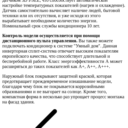
датчиком 3D I-SEE, что способствует автоматической
настройке температурных показателей (нагрев и охлаждение).
Датчик самостоятельно вычисляет наличие людей, бытовой
техники или их отсутствия, и уже исходя из этого
вырабатывает необходимое количество энергии.
Номинальный срок службы кондиционера 10 лет.
Контроль модели осуществляется при помощи
дистанционного пульта управления.
Вы также можете
подключать кондиционер к системе "Умный дом". Данная
инверторная сплит-система отвечает высоким показателям
европейского качества, что способствует длительной и
бесперебойной работе. Класс энергоэффективности А может
расширяться до таких показателей как А+, А++, А+++.
Наружный блок покрывают защитной краской, которая
предотвращает преждевременное изнашивание модели,
благодаря чему блок не покрывается коррозийными
образованиями и не выгорает на солнце. Кроме того,
компактная форма в несколько раз упрощает процесс монтажа
на фасад здания.