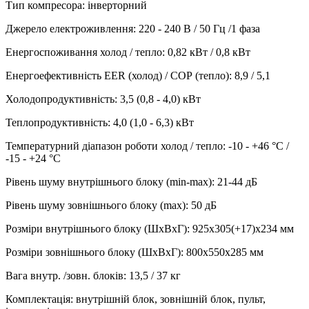
Тип компресора
:
інверторний
Джерело електроживлення
:
220 - 240 В / 50 Гц /1 фаза
Енергоспоживання холод / тепло
:
0,82 кВт / 0,8 кВт
Енергоефективність EER (холод) / СОР (тепло)
:
8,9 / 5,1
Холодопродуктивність
:
3,5 (0,8 - 4,0)
кВт
Теплопродуктивність
:
4,0 (1,0 - 6,3)
кВт
Температурний діапазон роботи холод / тепло
:
-10 - +46 °С /
-15 - +24 °С
Рівень шуму внутрішнього блоку (min-max)
:
21-44 дБ
Рівень шуму зовнішнього блоку (max)
:
50 дБ
Розміри внутрішнього блоку (ШхВхГ)
:
925x305(+17)x234 мм
Розміри зовнішнього блоку (ШхВхГ)
:
800x550x285 мм
Вага внутр. /зовн. блоків
:
13,5 / 37 кг
Комплектація
:
внутрішній блок, зовнішній блок, пульт,