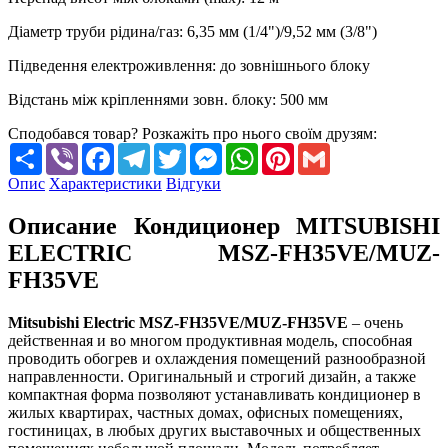
Діаметр труби рідина/газ
:
6,35 мм (1/4")/9,52 мм (3/8")
Підведення електроживлення
:
до зовнішнього блоку
Відстань між кріпленнями зовн. блоку
:
500 мм
Сподобався товар? Розкажіть про нього своїм друзям:
Share
Viber
Facebook
Telegram
Twitter
Messenger
WhatsApp
Pinterest
Gmail
Опис
Характеристики
Відгуки
Описание Кондиционер MITSUBISHI
ELECTRIC MSZ-FH35VE/MUZ-
FH35VE
Mitsubishi Electric MSZ-FH35VE/MUZ-FH35VE
– очень
действенная и во многом продуктивная модель, способная
проводить обогрев и охлаждения помещений разнообразной
направленности. Оригинальный и строгий дизайн, а также
компактная форма позволяют устанавливать кондиционер в
жилых квартирах, частных домах, офисных помещениях,
гостиницах, в любых других выставочных и общественных