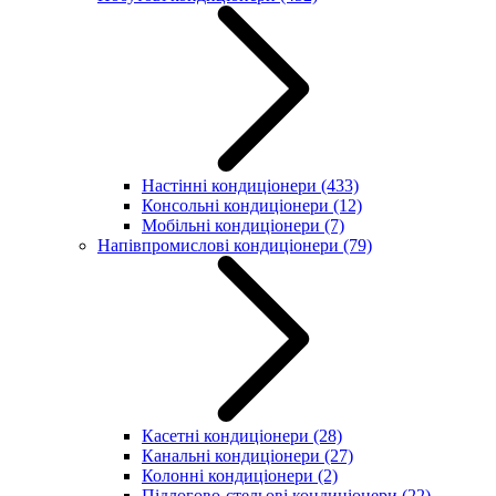
Настінні кондиціонери
(433)
Консольні кондиціонери
(12)
Мобільні кондиціонери
(7)
Напівпромислові кондиціонери
(79)
Касетні кондиціонери
(28)
Канальні кондиціонери
(27)
Колонні кондиціонери
(2)
Підлогово-стельові кондиціонери
(22)