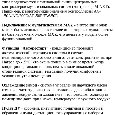
типа подключается к сигнальной линии центральных
контроллеров мультизональных систем (контроллер M-NET).
Например, к многофункциональным контроллерам AG-
150A/AE-200E/AE-50E/EW-50E.
Подключение к мультисистемам MXZ
- внутренний блок
может быть использован в составе инверторных мультисистем
на базе наружных блоков MXZ, что делает эту модель более
функциональной.
Функция "Авторестарт"
- кондиционер проводит
автоматический перезапуск системы в случае
незапланированного отключения от сети электропитания, при
Нагрев до -15°C, что очень полезно в зимнее время, когда
кондиционер можно использовать в виде локальной
отопительной системы, тем самым получая комфортные
условия внутри помещения.
Охлаждение зимой
- система управления наружного блока
изменяет частоту вращения вентилятора для стабилизации
давления конденсации хладагента, что позволяет охлаждать
помещение даже при низкой температуре наружного воздуха.
Пульт ДУ
- удобный, интуитивно понятный и простой в
обращении пульт дистанционного управления с набором