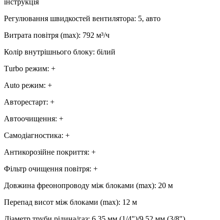
інструкція
Регулювання швидкостей вентилятора
:
5, авто
Витрата повітря (max)
:
792
м³/ч
Колір внутрішнього блоку
:
білий
Тurbo режим
:
+
Аuto режим
:
+
Авторестарт
:
+
Автоочищення
:
+
Самодіагностика
:
+
Антикорозійне покриття
:
+
Фільтр очищення повітря
:
+
Довжина фреонопроводу між блоками (max)
:
20 м
Перепад висот між блоками (max)
:
12 м
Діаметр труби рідина/газ
:
6,35 мм (1/4")/9,52 мм (3/8")