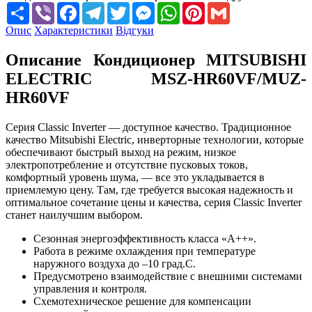
Share
Viber
Facebook
Telegram
Twitter
Messenger
WhatsApp
Pinterest
Gmail
Опис
Характеристики
Відгуки
Описание Кондиционер MITSUBISHI
ELECTRIC MSZ-HR60VF/MUZ-
HR60VF
Серия Classic Inverter — доступное качество. Традиционное
качество Mitsubishi Electric, инверторные технологии, которые
обеспечивают быстрый выход на режим, низкое
электропотребление и отсутствие пусковых токов,
комфортный уровень шума, — все это укладывается в
приемлемую цену. Там, где требуется высокая надежность и
оптимальное сочетание цены и качества, серия Classic Inverter
станет наилучшим выбором.
Сезонная энергоэффективность класса «А++».
Работа в режиме охлаждения при температуре
наружного воздуха до –10 град.C.
Предусмотрено взаимодействие с внешними системами
управления и контроля.
Схемотехническое решение для компенсации