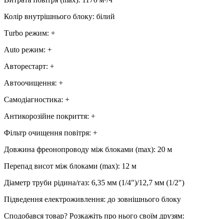
Колір внутрішнього блоку
:
білий
Тurbo режим
:
+
Аuto режим
:
+
Авторестарт
:
+
Автоочищення
:
+
Самодіагностика
:
+
Антикорозійне покриття
:
+
Фільтр очищення повітря
:
+
Довжина фреонопроводу між блоками (max)
:
20 м
Перепад висот між блоками (max)
:
12 м
Діаметр труби рідина/газ
:
6,35 мм (1/4")/12,7 мм (1/2")
Підведення електроживлення
:
до зовнішнього блоку
Сподобався товар? Розкажіть про нього своїм друзям: