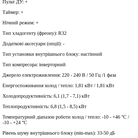
Пульт ДУ
:
+
Таймер
:
+
Нічний режим
:
+
Тип хладогенту (фреону)
:
R32
Додаткові аксесуари (опції)
:
-
Тип установки внутрішнього блоку
:
настінний
Тип компресора
:
інверторний
Джерело електроживлення
:
220 - 240 В / 50 Гц /1 фаза
Енергоспоживання холод / тепло
:
1,81 кВт / 1,81 кВт
Холодопродуктивність
:
6,1 (1,7 - 7,1)
кВт
Теплопродуктивність
:
6,8 (1,5 - 8,5)
кВт
Температурний діапазон роботи холод / тепло
:
-10 - +46 °С /
-10 - +24 °С
Рівень шуму внутрішнього блоку (min-max)
:
33-50 дБ