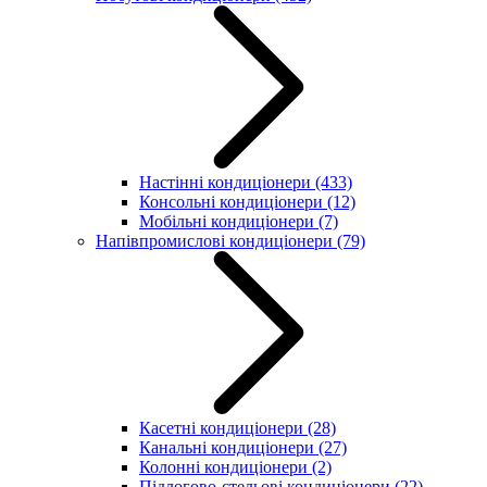
Настінні кондиціонери
(433)
Консольні кондиціонери
(12)
Мобільні кондиціонери
(7)
Напівпромислові кондиціонери
(79)
Касетні кондиціонери
(28)
Канальні кондиціонери
(27)
Колонні кондиціонери
(2)
Підлогово-стельові кондиціонери
(22)