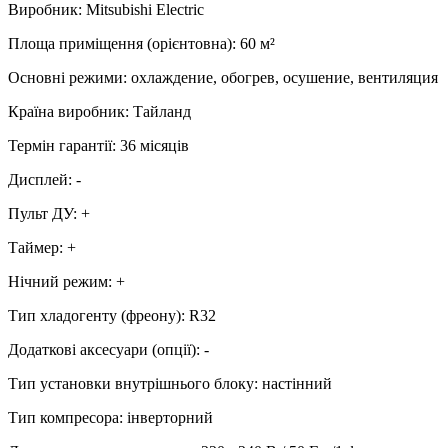
Виробник
:
Mitsubishi Electric
Площа приміщення (орієнтовна)
:
60
м²
Основні режими
:
охлаждение, обогрев, осушение, вентиляция
Країна виробник
:
Тайланд
Термін гарантії
:
36 місяців
Дисплей
:
-
Пульт ДУ
:
+
Таймер
:
+
Нічний режим
:
+
Тип хладогенту (фреону)
:
R32
Додаткові аксесуари (опції)
:
-
Тип установки внутрішнього блоку
:
настінний
Тип компресора
:
інверторний