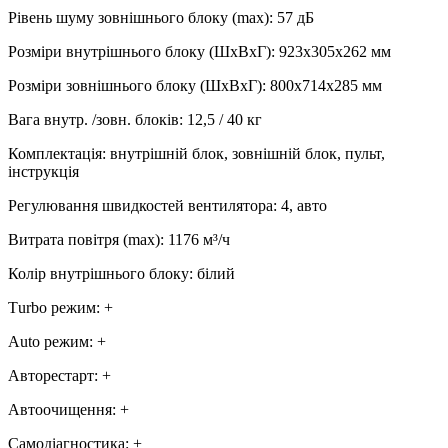
Рівень шуму зовнішнього блоку (max)
:
57 дБ
Розміри внутрішнього блоку (ШхВхГ)
:
923х305х262 мм
Розміри зовнішнього блоку (ШхВхГ)
:
800х714х285 мм
Вага внутр. /зовн. блоків
:
12,5 / 40 кг
Комплектація
:
внутрішній блок, зовнішній блок, пульт,
інструкція
Регулювання швидкостей вентилятора
:
4, авто
Витрата повітря (max)
:
1176
м³/ч
Колір внутрішнього блоку
:
білий
Тurbo режим
:
+
Аuto режим
:
+
Авторестарт
:
+
Автоочищення
:
+
Самодіагностика
:
+