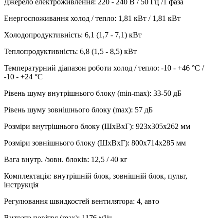
Джерело електроживлення
:
220 - 240 В / 50 Гц /1 фаза
Енергоспоживання холод / тепло
:
1,81 кВт / 1,81 кВт
Холодопродуктивність
:
6,1 (1,7 - 7,1)
кВт
Теплопродуктивність
:
6,8 (1,5 - 8,5)
кВт
Температурний діапазон роботи холод / тепло
:
-10 - +46 °С /
-10 - +24 °С
Рівень шуму внутрішнього блоку (min-max)
:
33-50 дБ
Рівень шуму зовнішнього блоку (max)
:
57 дБ
Розміри внутрішнього блоку (ШхВхГ)
:
923х305х262 мм
Розміри зовнішнього блоку (ШхВхГ)
:
800х714х285 мм
Вага внутр. /зовн. блоків
:
12,5 / 40 кг
Комплектація
:
внутрішній блок, зовнішній блок, пульт,
інструкція
Регулювання швидкостей вентилятора
:
4, авто
Витрата повітря (max)
:
1176
м³/ч