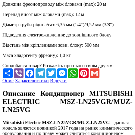
Довжина фреонопроводу між блоками (max)
:
20 м
Перепад висот між блоками (max)
:
12 м
Діаметр труби рідина/газ
:
6,35 мм (1/4")/9,52 мм (3/8")
Підведення електроживлення
:
до зовнішнього блоку
Відстань між кріпленнями зовн. блоку
:
500 мм
Маса хладогенту (фреону)
:
1,0 кг
Сподобався товар? Розкажіть про нього своїм друзям:
Share
Viber
Facebook
Telegram
Twitter
Messenger
WhatsApp
Pinterest
Gmail
Опис
Характеристики
Відгуки
Описание Кондиционер MITSUBISHI
ELECTRIC MSZ-LN25VGR/MUZ-
LN25VG
Mitsubishi Electric MSZ-LN25VGR/MUZ-LN25VG
– данная
модель является новинкой 2017 года на рынке климатического
оборудования и по праву может считаться кондиционером