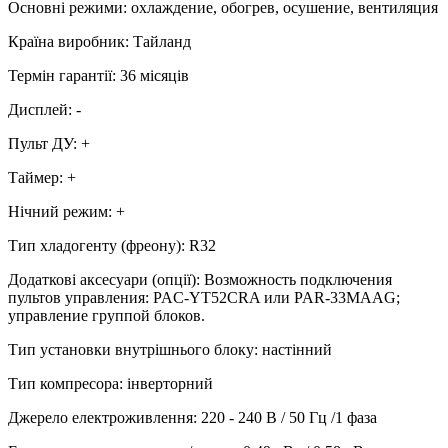
Основні режими
:
охлаждение, обогрев, осушение, вентиляция
Країна виробник
:
Тайланд
Термін гарантії
:
36 місяців
Дисплей
:
-
Пульт ДУ
:
+
Таймер
:
+
Нічний режим
:
+
Тип хладогенту (фреону)
:
R32
Додаткові аксесуари (опції)
:
Возможность подключения
пультов управления: PAC-YT52CRA или PAR-33MAAG;
управление группой блоков.
Тип установки внутрішнього блоку
:
настінний
Тип компресора
:
інверторний
Джерело електроживлення
:
220 - 240 В / 50 Гц /1 фаза