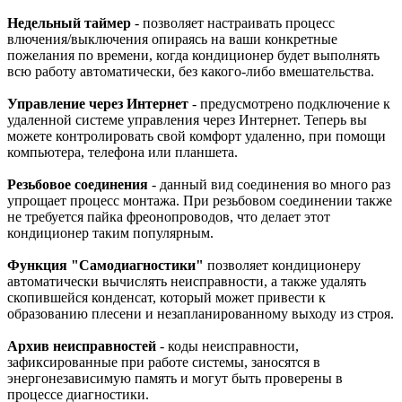
Недельный таймер
- позволяет настраивать процесс
влючения/выключения опираясь на ваши конкретные
пожелания по времени, когда кондиционер будет выполнять
всю работу автоматически, без какого-либо вмешательства.
Управление через Интернет
- предусмотрено подключение к
удаленной системе управления через Интернет. Теперь вы
можете контролировать свой комфорт удаленно, при помощи
компьютера, телефона или планшета.
Резьбовое соединения
- данный вид соединения во много раз
упрощает процесс монтажа. При резьбовом соединении также
не требуется пайка фреонопроводов, что делает этот
кондиционер таким популярным.
Функция "Самодиагностики"
позволяет кондиционеру
автоматически вычислять неисправности, а также удалять
скопившейся конденсат, который может привести к
образованию плесени и незапланированному выходу из строя.
Архив неисправностей
- коды неисправности,
зафиксированные при работе системы, заносятся в
энергонезависимую память и могут быть проверены в
процессе диагностики.