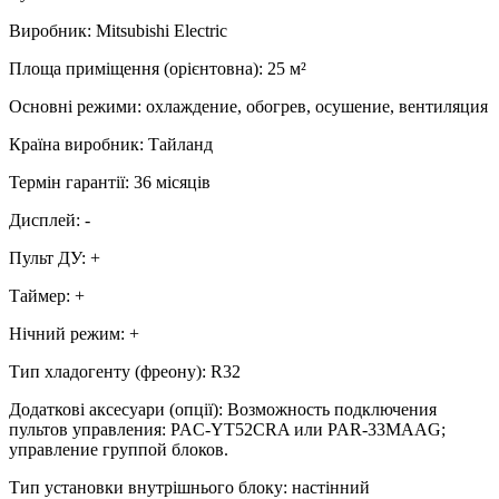
Виробник
:
Mitsubishi Electric
Площа приміщення (орієнтовна)
:
25
м²
Основні режими
:
охлаждение, обогрев, осушение, вентиляция
Країна виробник
:
Тайланд
Термін гарантії
:
36 місяців
Дисплей
:
-
Пульт ДУ
:
+
Таймер
:
+
Нічний режим
:
+
Тип хладогенту (фреону)
:
R32
Додаткові аксесуари (опції)
:
Возможность подключения
пультов управления: PAC-YT52CRA или PAR-33MAAG;
управление группой блоков.
Тип установки внутрішнього блоку
:
настінний