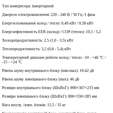
Тип компресора
:
інверторний
Джерело електроживлення
:
220 - 240 В / 50 Гц /1 фаза
Енергоспоживання холод / тепло
:
0,49 кВт / 0,58 кВт
Енергоефективність EER (холод) / СОР (тепло)
:
10,5 / 5,2
Холодопродуктивність
:
2,5 (1,0 - 3,5)
кВт
Теплопродуктивність
:
3,2 (0,8 - 5,4)
кВт
Температурний діапазон роботи холод / тепло
:
-10 - +46 °С /
-15 - +24 °С
Рівень шуму внутрішнього блоку (min-max)
:
19-42 дБ
Рівень шуму зовнішнього блоку (max)
:
46 дБ
Розміри внутрішнього блоку (ШхВхГ)
:
890×307×233 мм
Розміри зовнішнього блоку (ШхВхГ)
:
800×550×285 мм
Вага внутр. /зовн. блоків
:
15,5 / 35 кг