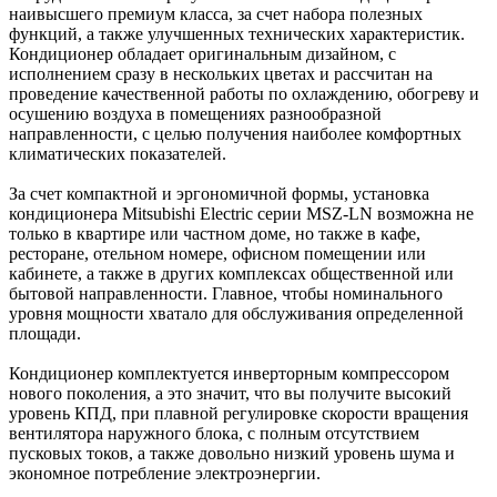
наивысшего премиум класса, за счет набора полезных
функций, а также улучшенных технических характеристик.
Кондиционер обладает оригинальным дизайном, с
исполнением сразу в нескольких цветах и рассчитан на
проведение качественной работы по охлаждению, обогреву и
осушению воздуха в помещениях разнообразной
направленности, с целью получения наиболее комфортных
климатических показателей.
За счет компактной и эргономичной формы, установка
кондиционера Mitsubishi Electric серии MSZ-LN возможна не
только в квартире или частном доме, но также в кафе,
ресторане, отельном номере, офисном помещении или
кабинете, а также в других комплексах общественной или
бытовой направленности. Главное, чтобы номинального
уровня мощности хватало для обслуживания определенной
площади.
Кондиционер комплектуется инверторным компрессором
нового поколения, а это значит, что вы получите высокий
уровень КПД, при плавной регулировке скорости вращения
вентилятора наружного блока, с полным отсутствием
пусковых токов, а также довольно низкий уровень шума и
экономное потребление электроэнергии.