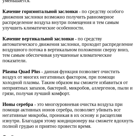
уменьшается.
Качение горизонтальной заслонки
- по средству особого
движения заслонки возможно получить равномерное
распределение воздуха внутри помещения и тем самым
улучшить климатические особенности.
Качение вертикальной заслонки
- по средству
автоматического движения заслонки, проходит распределение
воздушного потока в вертикальном положении сверху вниз,
тем самым обеспечивая улучшенные климатические
показатели.
Plasma Quad Plus
- данная функция позволяет очистить
воздух от многих негативных фактором, при помощи
холодной плазмы. Таким образом вы сможете избавиться от
неприятных запахов, бактерий, микробов, аллергенов, пыли и
грязи, получая лучший комфорт.
Ионы серебра
- это многоуровневая очистка воздуха при
помощи активных ионов серебра, позволяет убивать все
негативные микробы, проникая в их основу и расщепляя
изнутри. Благодаря этому кондиционеру вы сможете вдохнуть
полной грудью и приятно провести время.