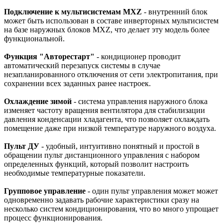
Подключение к мультисистемам MXZ
- внутренний блок
может быть использован в составе инверторных мультисистем
на базе наружных блоков MXZ, что делает эту модель более
функциональной.
Функция "Авторестарт"
- кондиционер проводит
автоматический перезапуск системы в случае
незапланированного отключения от сети электропитания, при
сохранении всех заданных ранее настроек.
Охлаждение зимой
- система управления наружного блока
изменяет частоту вращения вентилятора для стабилизации
давления конденсации хладагента, что позволяет охлаждать
помещение даже при низкой температуре наружного воздуха.
Пульт ДУ
- удобный, интуитивно понятный и простой в
обращении пульт дистанционного управления с набором
определенных функций, который позволит настроить
необходимые температурные показатели.
Групповое управление
- один пульт управления может может
одновременно задавать рабочие характеристики сразу на
несколько систем кондиционирования, что во много упрощает
процесс функционирования.