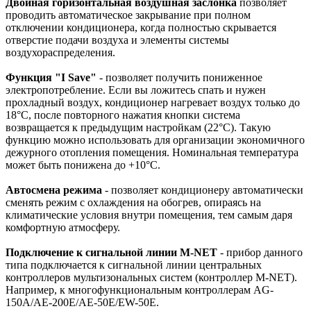
Двойная горизонтальная воздушная заслонка
позволяет
проводить автоматическое закрывание при полном
отключении кондиционера, когда полностью скрывается
отверстие подачи воздуха и элементы системы
воздухораспределения.
Функция "I Save"
- позволяет получить пониженное
электропотребление. Если вы ложитесь спать и нужен
прохладный воздух, кондиционер нагревает воздух только до
18°С, после повторного нажатия кнопки система
возвращается к предыдущим настройкам (22°С). Такую
функцию можно использовать для организации экономичного
дежурного отопления помещения. Номинальная температура
может быть понижена до +10°С.
Автосмена режима
- позволяет кондиционеру автоматически
сменять режим с охлаждения на обогрев, опираясь на
климатические условия внутри помещения, тем самым даря
комфортную атмосферу.
Подключение к сигнальной линии M-NET
- прибор данного
типа подключается к сигнальной линии центральных
контроллеров мультизональных систем (контроллер M-NET).
Например, к многофункциональным контроллерам AG-
150A/AE-200E/AE-50E/EW-50E.