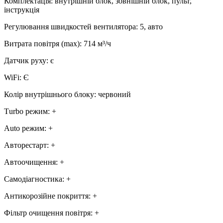
Комплектація
:
внутрішній блок, зовнішній блок, пульт,
інструкція
Регулювання швидкостей вентилятора
:
5, авто
Витрата повітря (max)
:
714
м³/ч
Датчик руху
:
є
WiFi
:
Є
Колір внутрішнього блоку
:
червоний
Тurbo режим
:
+
Аuto режим
:
+
Авторестарт
:
+
Автоочищення
:
+
Самодіагностика
:
+
Антикорозійне покриття
:
+
Фільтр очищення повітря
:
+