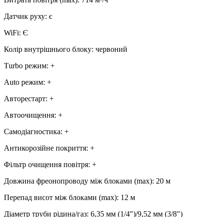
Датчик руху
:
є
WiFi
:
Є
Колір внутрішнього блоку
:
червоний
Тurbo режим
:
+
Аuto режим
:
+
Авторестарт
:
+
Автоочищення
:
+
Самодіагностика
:
+
Антикорозійне покриття
:
+
Фільтр очищення повітря
:
+
Довжина фреонопроводу між блоками (max)
:
20 м
Перепад висот між блоками (max)
:
12 м
Діаметр труби рідина/газ
:
6,35 мм (1/4")/9,52 мм (3/8")