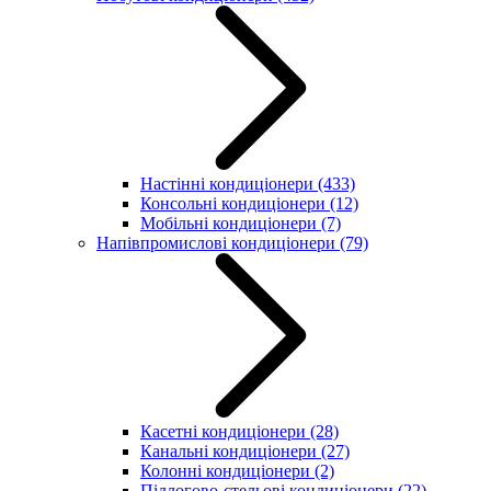
Настінні кондиціонери
(433)
Консольні кондиціонери
(12)
Мобільні кондиціонери
(7)
Напівпромислові кондиціонери
(79)
Касетні кондиціонери
(28)
Канальні кондиціонери
(27)
Колонні кондиціонери
(2)
Підлогово-стельові кондиціонери
(22)