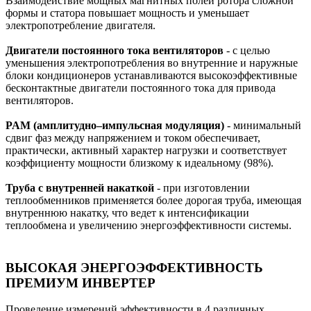
Взаимодействие мощных магнитных полей ротора сложной
формы и статора повышает мощность и уменьшает
электропотребление двигателя.
Двигатели постоянного тока вентиляторов
- с целью
уменьшения электропотребления во внутренние и наружные
блоки кондиционеров устанавливаются высокоэффективные
бесконтактные двигатели постоянного тока для привода
вентиляторов.
PAM (амплитудно–импульсная модуляция)
- минимальный
сдвиг фаз между напряжением и током обеспечивает,
практически, активный характер нагрузки и соответствует
коэффициенту мощности близкому к идеальному (98%).
Труба с внутренней накаткой
- при изготовлении
теплообменников применяется более дорогая труба, имеющая
внутреннюю накатку, что ведет к интенсификации
теплообмена и увеличению энергоэффективности системы.
ВЫСОКАЯ ЭНЕРГОЭФФЕКТИВНОСТЬ
ПРЕМИУМ ИНВЕРТЕР
Проведение измерений эффективности в 4 различных