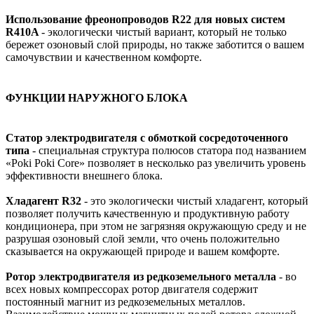
Использование фреонопроводов R22 для новых систем
R410A
- экологически чистый вариант, который не только
бережет озоновый слой природы, но также заботится о вашем
самочувствии и качественном комфорте.
ФУНКЦИИ НАРУЖНОГО БЛОКА
Статор электродвигателя с обмоткой сосредоточенного
типа
- специальная структура полюсов статора под названием
«Poki Poki Core» позволяет в несколько раз увеличить уровень
эффективности внешнего блока.
Хладагент R32
- это экологически чистый хладагент, который
позволяет получить качественную и продуктивную работу
кондиционера, при этом не загрязняя окружающую среду и не
разрушая озоновый слой земли, что очень положительно
сказывается на окружающей природе и вашем комфорте.
Ротор электродвигателя из редкоземельного металла
- во
всех новых компрессорах ротор двигателя содержит
постоянный магнит из редкоземельных металлов.