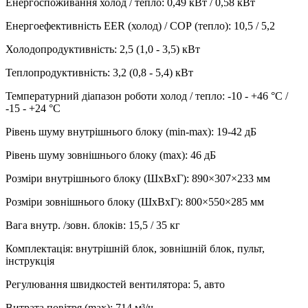
Енергоспоживання холод / тепло
:
0,49 кВт / 0,58 кВт
Енергоефективність EER (холод) / СОР (тепло)
:
10,5 / 5,2
Холодопродуктивність
:
2,5 (1,0 - 3,5)
кВт
Теплопродуктивність
:
3,2 (0,8 - 5,4)
кВт
Температурний діапазон роботи холод / тепло
:
-10 - +46 °С /
-15 - +24 °С
Рівень шуму внутрішнього блоку (min-max)
:
19-42 дБ
Рівень шуму зовнішнього блоку (max)
:
46 дБ
Розміри внутрішнього блоку (ШхВхГ)
:
890×307×233 мм
Розміри зовнішнього блоку (ШхВхГ)
:
800×550×285 мм
Вага внутр. /зовн. блоків
:
15,5 / 35 кг
Комплектація
:
внутрішній блок, зовнішній блок, пульт,
інструкція
Регулювання швидкостей вентилятора
:
5, авто
Витрата повітря (max)
:
714
м³/ч