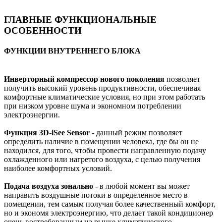
ГЛАВНЫЕ ФУНКЦИОНАЛЬНЫЕ
ОСОБЕННОСТИ
ФУНКЦИИ ВНУТРЕННЕГО БЛОКА
Инверторный компрессор нового поколения
позволяет
получить высокий уровень продуктивности, обеспечивая
комфортные климатические условия, но при этом работать
при низком уровне шума и экономном потреблении
электроэнергии.
Функция 3D-iSee Sensor
- данный режим позволяет
определить наличие в помещении человека, где бы он не
находился, для того, чтобы провести направленную подачу
охлажденного или нагретого воздуха, с целью получения
наиболее комфортных условий.
Подача воздуха зонально
- в любой момент вы может
направить воздушные потоки в определенное место в
помещении, тем самым получая более качественный комфорт,
но и экономя электроэнергию, что делает такой кондиционер
очень востребованным на рынке климатического