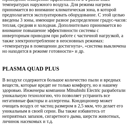
температурах наружного воздуха. Для режима нагрева
принимается во внимание климатическая зона, в которой
предполагается эксплуатировать оборудование. С этой целью
введены 3 зоны, имеющие разное распределение градус-часов:
теплая, средняя и холодная. Дополнительно принимается во
внимание повышение эффективности системы с
инверторным приводом при работе с частичной нагрузкой, а
также электропотребление в неосновных режимах:
«температура в помещении достигнута», «система выключена
но находится в режиме готовности» и др.
PLASMA QUAD PLUS
В воздухе содержится большое количество пыли и вредных
веществ, которые вредят не только комфорту, но и нашему
здоровью. Инженеры компании Mitsubishi Electric разработали
уникальную технологию, что позволяет устранить все
негативные факторы и аллергены. Кондиционер может
очищать воздух от частиц размером в 2,5 мкм, что делает его
уникальным в своей серии. Вы также избавитесь от
неприятных запахов, сигаретного дыма, шерсти животных,
личинок насекомых и т.д.