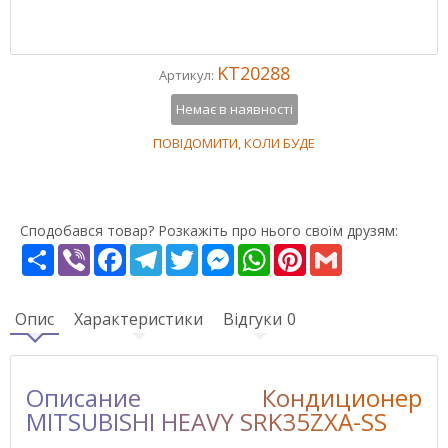
Відгуків:
0
KT20288
Артикул:
Немає в наявності
ПОВІДОМИТИ, КОЛИ БУДЕ
Сподобався товар? Розкажіть про нього своїм друзям:
Share
Viber
Facebook
Telegram
Twitter
Messenger
WhatsApp
Pinterest
Gmail
Опис
Характеристики
Відгуки
0
Описание Кондиционер
MITSUBISHI HEAVY SRK35ZXA-SS