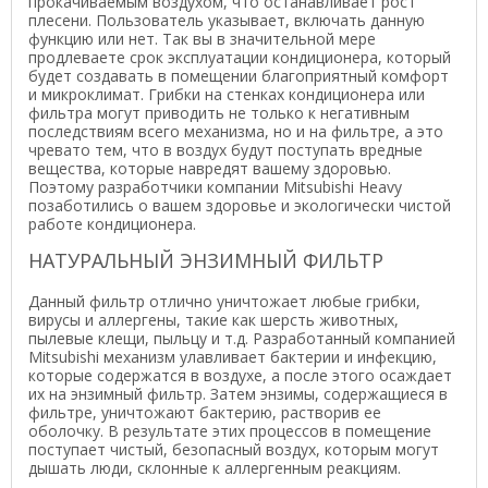
прокачиваемым воздухом, что останавливает рост
плесени. Пользователь указывает, включать данную
функцию или нет. Так вы в значительной мере
продлеваете срок эксплуатации кондиционера, который
будет создавать в помещении благоприятный комфорт
и микроклимат. Грибки на стенках кондиционера или
фильтра могут приводить не только к негативным
последствиям всего механизма, но и на фильтре, а это
чревато тем, что в воздух будут поступать вредные
вещества, которые навредят вашему здоровью.
Поэтому разработчики компании Mitsubishi Heavy
позаботились о вашем здоровье и экологически чистой
работе кондиционера.
НАТУРАЛЬНЫЙ ЭНЗИМНЫЙ ФИЛЬТР
Данный фильтр отлично уничтожает любые грибки,
вирусы и аллергены, такие как шерсть животных,
пылевые клещи, пыльцу и т.д. Разработанный компанией
Mitsubishi механизм улавливает бактерии и инфекцию,
которые содержатся в воздухе, а после этого осаждает
их на энзимный фильтр. Затем энзимы, содержащиеся в
фильтре, уничтожают бактерию, растворив ее
оболочку. В результате этих процессов в помещение
поступает чистый, безопасный воздух, которым могут
дышать люди, склонные к аллергенным реакциям.