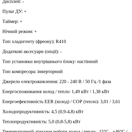
Дисплей
:
-
Пульт ДУ
:
+
Таймер
:
+
Нічний режим
:
+
Тип хладогенту (фреону)
:
R410
Додаткові аксесуари (опції)
:
-
Тип установки внутрішнього блоку
:
настінний
Тип компресора
:
інверторний
Джерело електроживлення
:
220 - 240 В / 50 Гц /1 фаза
Енергоспоживання холод / тепло
:
1,49 кВт / 1,38 кВт
Енергоефективність EER (холод) / СОР (тепло)
:
3,01 / 3,61
Холодопродуктивність
:
4,5 (0,9-4,8)
кВт
Теплопродуктивність
:
5,0 (0,8-5,8)
кВт
Температурний діапазон роботи холод / тепло
:
-15°С - +46°С /