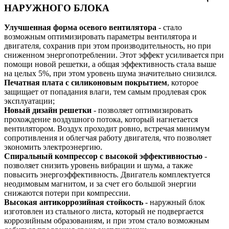
НАРУЖНОГО БЛОКА
Улучшенная форма осевого вентилятора
- стало
возможным оптимизировать параметры вентилятора и
двигателя, сохранив при этом производительность, но при
сниженном энергопотреблении. Этот эффект усиливается при
помощи новой решетки, а общая эффективность стала выше
на целых 5%, при этом уровень шума значительно снизился.
Печатная плата с силиконовым покрытием
, которое
защищает от попадания влаги, тем самым продлевая срок
эксплуатации;
Новый дизайн решетки
- позволяет оптимизировать
прохождение воздушного потока, который нагнетается
вентилятором. Воздух проходит ровно, встречая минимум
сопротивления и облегчая работу двигателя, что позволяет
экономить электроэнергию.
Спиральный компрессор с высокой эффективностью
-
позволяет снизить уровень вибрации и шума, а также
повысить энергоэффективность. Двигатель комплектуется
неодимовым магнитом, и за счет его большой энергии
снижаются потери при компрессии.
Высокая антикоррозийная стойкость
- наружный блок
изготовлен из стального листа, который не подвергается
коррозийным образованиям, и при этом стало возможным