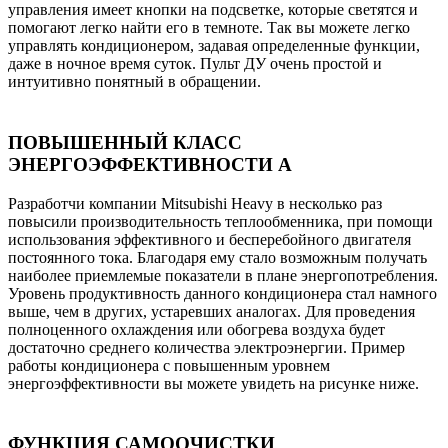
управления имеет кнопки на подсветке, которые светятся и
помогают легко найти его в темноте. Так вы можете легко
управлять кондиционером, задавая определенные функции,
даже в ночное время суток. Пульт ДУ очень простой и
интуитивно понятный в обращении.
ПОВЫШЕННЫЙ КЛАСС
ЭНЕРГОЭФФЕКТИВНОСТИ А
Разработчи компании Mitsubishi Heavy в несколько раз
повысили производительность теплообменника, при помощи
использования эффективного и бесперебойного двигателя
постоянного тока. Благодаря ему стало возможным получать
наиболее приемлемые показатели в плане энергопотребления.
Уровень продуктивность данного кондиционера стал намного
выше, чем в других, устаревших аналогах. Для проведения
полноценного охлаждения или обогрева воздуха будет
достаточно среднего количества электроэнергии. Пример
работы кондиционера с повышенным уровнем
энергоэффективности вы можете увидеть на рисунке ниже.
ФУНКЦИЯ САМООЧИСТКИ