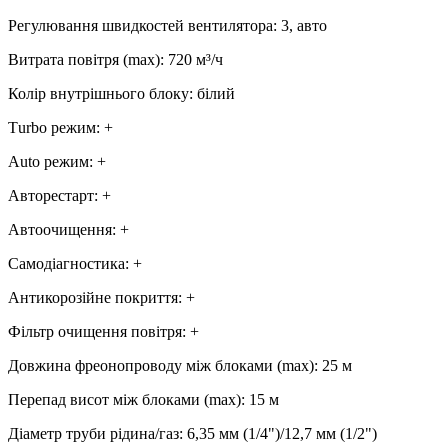
Регулювання швидкостей вентилятора
:
3, авто
Витрата повітря (max)
:
720
м³/ч
Колір внутрішнього блоку
:
білий
Тurbo режим
:
+
Аuto режим
:
+
Авторестарт
:
+
Автоочищення
:
+
Самодіагностика
:
+
Антикорозійне покриття
:
+
Фільтр очищення повітря
:
+
Довжина фреонопроводу між блоками (max)
:
25 м
Перепад висот між блоками (max)
:
15 м
Діаметр труби рідина/газ
:
6,35 мм (1/4")/12,7 мм (1/2")