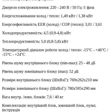
Джерело електроживлення
:
220 - 240 В / 50 Гц /1 фаза
Енергоспоживання холод / тепло
:
1,49 кВт / 1,38 кВт
Енергоефективність EER (холод) / СОР (тепло)
:
3,01 / 3,61
Холодопродуктивність
:
4,5 (0,9-4,8)
кВт
Теплопродуктивність
:
5,0 (0,8-5,8)
кВт
Температурний діапазон роботи холод / тепло
:
-15°С - +46°С /
-15°С - +24°С
Рівень шуму внутрішнього блоку (min-max)
:
25 - 48 дБ
Рівень шуму зовнішнього блоку (max)
:
52 дБ
Розміри внутрішнього блоку (ШхВхГ)
:
769х262х210 мм
Розміри зовнішнього блоку (ШхВхГ)
:
780х595х290 мм
Вага внутр. /зовн. блоків
:
7,6 / 40 кг
Комплектація
:
внутрішній блок, зовнішній блок, пульт,
інструкція