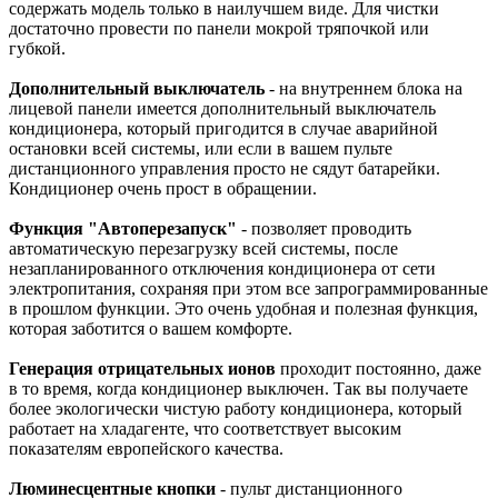
содержать модель только в наилучшем виде. Для чистки
достаточно провести по панели мокрой тряпочкой или
губкой.
Дополнительный выключатель
- на внутреннем блока на
лицевой панели имеется дополнительный выключатель
кондиционера, который пригодится в случае аварийной
остановки всей системы, или если в вашем пульте
дистанционного управления просто не сядут батарейки.
Кондиционер очень прост в обращении.
Функция "Автоперезапуск"
- позволяет проводить
автоматическую перезагрузку всей системы, после
незапланированного отключения кондиционера от сети
электропитания, сохраняя при этом все запрограммированные
в прошлом функции. Это очень удобная и полезная функция,
которая заботится о вашем комфорте.
Генерация отрицательных ионов
проходит постоянно, даже
в то время, когда кондиционер выключен. Так вы получаете
более экологически чистую работу кондиционера, который
работает на хладагенте, что соответствует высоким
показателям европейского качества.
Люминесцентные кнопки
- пульт дистанционного