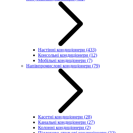
Настінні кондиціонери
(433)
Консольні кондиціонери
(12)
Мобільні кондиціонери
(7)
Напівпромислові кондиціонери
(79)
Касетні кондиціонери
(28)
Канальні кондиціонери
(27)
Колонні кондиціонери
(2)
Підлогово-стельові кондиціонери
(22)