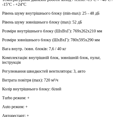
-15°С - +24°С
Рівень шуму внутрішнього блоку (min-max)
:
25 - 48 дБ
Рівень шуму зовнішнього блоку (max)
:
52 дБ
Розміри внутрішнього блоку (ШхВхГ)
:
769х262х210 мм
Розміри зовнішнього блоку (ШхВхГ)
:
780х595х290 мм
Вага внутр. /зовн. блоків
:
7,6 / 40 кг
Комплектація
:
внутрішній блок, зовнішній блок, пульт,
інструкція
Регулювання швидкостей вентилятора
:
3, авто
Витрата повітря (max)
:
720
м³/ч
Колір внутрішнього блоку
:
білий
Тurbo режим
:
+
Аuto режим
:
+
Авторестарт
:
+