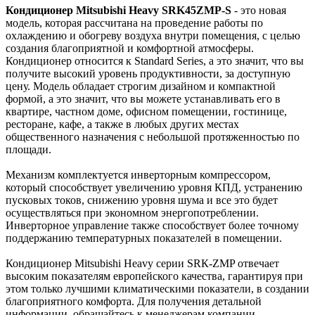
Кондиционер Mitsubishi Heavy SRK45ZMP-S
- это новая
модель, которая рассчитана на проведение работы по
охлаждению и обогреву воздуха внутри помещения, с целью
создания благоприятной и комфортной атмосферы.
Кондиционер относится к Standard Series, а это значит, что вы
получите высокий уровень продуктивности, за доступную
цену. Модель обладает строгим дизайном и компактной
формой, а это значит, что вы можете устанавливать его в
квартире, частном доме, офисном помещении, гостинице,
ресторане, кафе, а также в любых других местах
общественного назначения с небольшой протяженностью по
площади.
Механизм комплектуется инверторным компрессором,
который способствует увеличению уровня КПД, устранению
пусковых токов, снижению уровня шума и все это будет
осуществляться при экономном энергопотреблении.
Инверторное управление также способствует более точному
поддержанию температурных показателей в помещении.
Кондиционер Mitsubishi Heavy серии SRК-ZMP отвечает
высоким показателям европейского качества, гарантируя при
этом только лучшими климатическими показатели, в создании
благоприятного комфорта. Для получения детальной
информации, обращайтесь к менеджерам компании