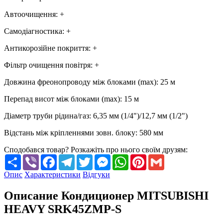
Автоочищення
:
+
Самодіагностика
:
+
Антикорозійне покриття
:
+
Фільтр очищення повітря
:
+
Довжина фреонопроводу між блоками (max)
:
25 м
Перепад висот між блоками (max)
:
15 м
Діаметр труби рідина/газ
:
6,35 мм (1/4")/12,7 мм (1/2")
Відстань між кріпленнями зовн. блоку
:
580 мм
Сподобався товар? Розкажіть про нього своїм друзям:
Share
Viber
Facebook
Telegram
Twitter
Messenger
WhatsApp
Pinterest
Gmail
Опис
Характеристики
Відгуки
Описание Кондиционер MITSUBISHI
HEAVY SRK45ZMP-S