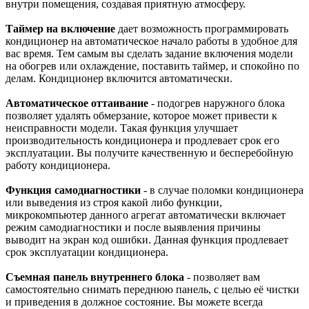
внутри помещения, создавая приятную атмосферу.
Таймер на включение
дает возможность программировать
кондиционер на автоматическое начало работы в удобное для
вас время. Тем самым вы сделать задание включения модели
на обогрев или охлаждение, поставить таймер, и спокойно по
делам. Кондиционер включится автоматически.
Автоматическое оттаивание
- подогрев наружного блока
позволяет удалять обмерзание, которое может привести к
неисправности модели. Такая функция улучшает
производительность кондиционера и продлевает срок его
эксплуатации. Вы получите качественную и бесперебойную
работу кондиционера.
Функция самодиагностики
- в случае поломки кондиционера
или выведения из строя какой либо функции,
микрокомпьютер данного агрегат автоматически включает
режим самодиагностики и после выявления причины
выводит на экран код ошибки. Данная функция продлевает
срок эксплуатации кондиционера.
Съемная панель внутреннего блока
- позволяет вам
самостоятельно снимать переднюю панель, с целью её чистки
и приведения в должное состояние. Вы можете всегда