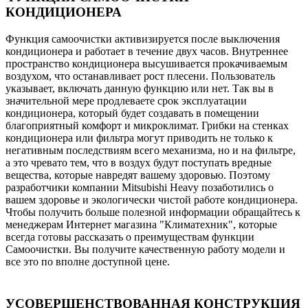
КОНДИЦИОНЕРА
Функция самоочистки активизируется после выключения
кондиционера и работает в течение двух часов. Внутреннее
пространство кондиционера высушивается прокачиваемым
воздухом, что останавливает рост плесени. Пользователь
указывает, включать данную функцию или нет. Так вы в
значительной мере продлеваете срок эксплуатации
кондиционера, который будет создавать в помещении
благоприятный комфорт и микроклимат. Грибки на стенках
кондиционера или фильтра могут приводить не только к
негативным последствиям всего механизма, но и на фильтре,
а это чревато тем, что в воздух будут поступать вредные
вещества, которые навредят вашему здоровью. Поэтому
разработчики компании Mitsubishi Heavy позаботились о
вашем здоровье и экологически чистой работе кондиционера.
Чтобы получить больше полезной информации обращайтесь к
менеджерам Интернет магазина "Климатехник", которые
всегда готовы рассказать о преимуществам функции
Самоочистки. Вы получите качественную работу модели и
все это по вполне доступной цене.
УСОВЕРШЕНСТВОВАННАЯ КОНСТРУКЦИЯ