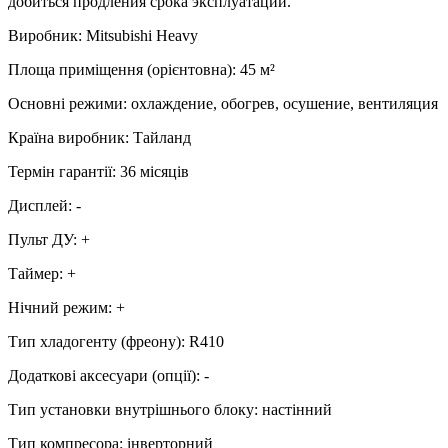
добиться продления срока эксплуатации.
Виробник
:
Mitsubishi Heavy
Площа приміщення (орієнтовна)
:
45
м²
Основні режими
:
охлаждение, обогрев, осушение, вентиляция
Країна виробник
:
Тайланд
Термін гарантії
:
36 місяців
Дисплей
:
-
Пульт ДУ
:
+
Таймер
:
+
Нічний режим
:
+
Тип хладогенту (фреону)
:
R410
Додаткові аксесуари (опції)
:
-
Тип установки внутрішнього блоку
:
настінний
Тип компресора
:
інверторний