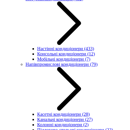
Настінні кондиціонери
(433)
Консольні кондиціонери
(12)
Мобільні кондиціонери
(7)
Напівпромислові кондиціонери
(79)
Касетні кондиціонери
(28)
Канальні кондиціонери
(27)
Колонні кондиціонери
(2)
Підлогово-стельові кондиціонери
(22)