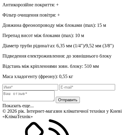
Антикорозійне покриття
:
+
Фільтр очищення повітря
:
+
Довжина фреонопроводу між блоками (max)
:
15 м
Перепад висот між блоками (max)
:
10 м
Діаметр труби рідина/газ
:
6,35 мм (1/4")/9,52 мм (3/8")
Підведення електроживлення
:
до зовнішнього блоку
Відстань між кріпленнями зовн. блоку
:
510 мм
Маса хладогенту (фреону)
:
0,55 кг
Показать еще...
© 2026 рік. Інтернет-магазин кліматичної техніки у Киеві
«КлімаТехнік»