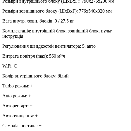
Розміри внутрішнього блоку (ШхВхГ)
:
790х275х200 мм
Розміри зовнішнього блоку (ШхВхГ)
:
776х540х320 мм
Вага внутр. /зовн. блоків
:
9 / 27,5 кг
Комплектація
:
внутрішній блок, зовнішній блок, пульт,
інструкція
Регулювання швидкостей вентилятора
:
5, авто
Витрата повітря (max)
:
560
м³/ч
WiFi
:
Є
Колір внутрішнього блоку
:
білий
Тurbo режим
:
+
Аuto режим
:
+
Авторестарт
:
+
Автоочищення
:
+
Самодіагностика
:
+