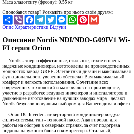
Маса хладогенту (фреону)
:
0,55 кг
Сподобався товар? Розкажіть про нього своїм друзям:
Share
Viber
Facebook
Telegram
Twitter
Messenger
WhatsApp
Pinterest
Gmail
Опис
Характеристики
Відгуки
Описание Nordis NDI/NDO-G09IV1 Wi-
FI серия Orion
Nordis - энергоэффективные, стильные, тихие и очень
надежные кондиционеры, изготовлены на производственных
мощностях завода GREE. Элегантный дизайн и максимальная
функциональность уверенно обеспечат Вам максимальный
комфорт и легкость использования. Сочетание всех
современных технологий и материалов на производстве,
участие в разработке ведущих инженеров и инсталляторов и
дальнейшее изготовление на лучших заводах мира - делают
Nordis безусловно лучшим выбором для Вашего дома и офиса.
Orion DC Inverter - инверторный кондиционер воздуха
сплит-системы, тип - тепловой насос. Адаптирован для
работы на обогрев в северных странах, за счет подогрева
поддона наружного блока и компрессора. Стильный,