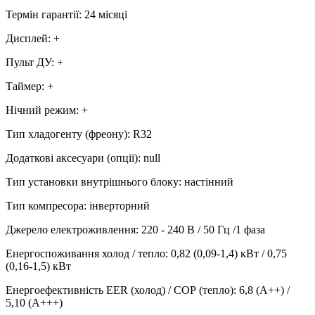
Термін гарантії
:
24 місяці
Дисплей
:
+
Пульт ДУ
:
+
Таймер
:
+
Нічний режим
:
+
Тип хладогенту (фреону)
:
R32
Додаткові аксесуари (опції)
:
null
Тип установки внутрішнього блоку
:
настінний
Тип компресора
:
інверторний
Джерело електроживлення
:
220 - 240 В / 50 Гц /1 фаза
Енергоспоживання холод / тепло
:
0,82 (0,09-1,4) кВт / 0,75
(0,16-1,5) кВт
Енергоефективність EER (холод) / СОР (тепло)
:
6,8 (А++) /
5,10 (А+++)