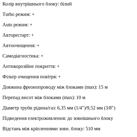
Колір внутрішнього блоку
:
білий
Тurbo режим
:
+
Аuto режим
:
+
Авторестарт
:
+
Автоочищення
:
+
Самодіагностика
:
+
Антикорозійне покриття
:
+
Фільтр очищення повітря
:
+
Довжина фреонопроводу між блоками (max)
:
15 м
Перепад висот між блоками (max)
:
10 м
Діаметр труби рідина/газ
:
6,35 мм (1/4")/9,52 мм (3/8")
Підведення електроживлення
:
до зовнішнього блоку
Відстань між кріпленнями зовн. блоку
:
510 мм