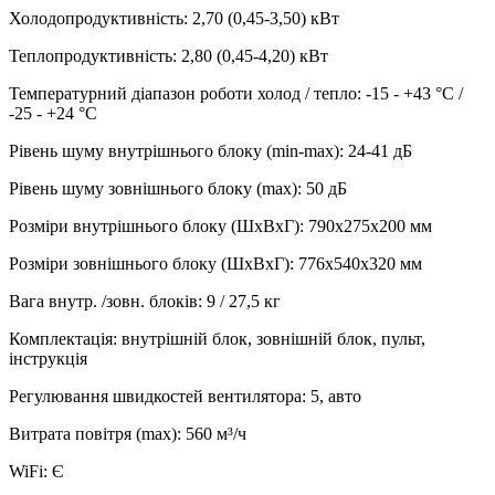
Холодопродуктивність
:
2,70 (0,45-3,50)
кВт
Теплопродуктивність
:
2,80 (0,45-4,20)
кВт
Температурний діапазон роботи холод / тепло
:
-15 - +43 °С /
-25 - +24 °С
Рівень шуму внутрішнього блоку (min-max)
:
24-41 дБ
Рівень шуму зовнішнього блоку (max)
:
50 дБ
Розміри внутрішнього блоку (ШхВхГ)
:
790х275х200 мм
Розміри зовнішнього блоку (ШхВхГ)
:
776х540х320 мм
Вага внутр. /зовн. блоків
:
9 / 27,5 кг
Комплектація
:
внутрішній блок, зовнішній блок, пульт,
інструкція
Регулювання швидкостей вентилятора
:
5, авто
Витрата повітря (max)
:
560
м³/ч
WiFi
:
Є