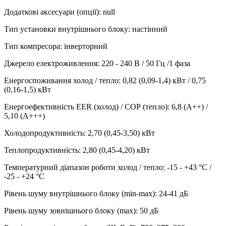
Додаткові аксесуари (опції)
:
null
Тип установки внутрішнього блоку
:
настінний
Тип компресора
:
інверторний
Джерело електроживлення
:
220 - 240 В / 50 Гц /1 фаза
Енергоспоживання холод / тепло
:
0,82 (0,09-1,4) кВт / 0,75
(0,16-1,5) кВт
Енергоефективність EER (холод) / СОР (тепло)
:
6,8 (А++) /
5,10 (А+++)
Холодопродуктивність
:
2,70 (0,45-3,50)
кВт
Теплопродуктивність
:
2,80 (0,45-4,20)
кВт
Температурний діапазон роботи холод / тепло
:
-15 - +43 °С /
-25 - +24 °С
Рівень шуму внутрішнього блоку (min-max)
:
24-41 дБ
Рівень шуму зовнішнього блоку (max)
:
50 дБ