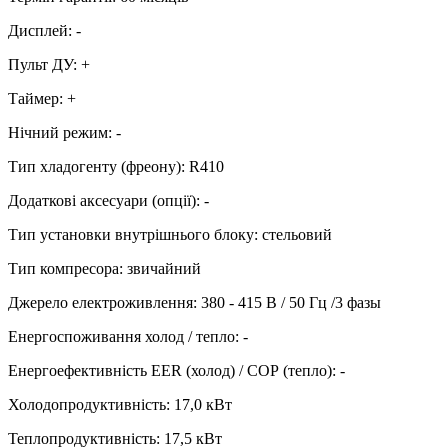
Дисплей
:
-
Пульт ДУ
:
+
Таймер
:
+
Нічний режим
:
-
Тип хладогенту (фреону)
:
R410
Додаткові аксесуари (опції)
:
-
Тип установки внутрішнього блоку
:
стельовий
Тип компресора
:
звичайний
Джерело електроживлення
:
380 - 415 В / 50 Гц /3 фазы
Енергоспоживання холод / тепло
:
-
Енергоефективність EER (холод) / СОР (тепло)
:
-
Холодопродуктивність
:
17,0
кВт
Теплопродуктивність
:
17,5
кВт