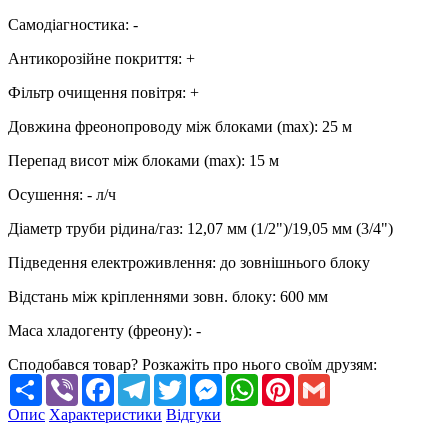
Самодіагностика
:
-
Антикорозійне покриття
:
+
Фільтр очищення повітря
:
+
Довжина фреонопроводу між блоками (max)
:
25 м
Перепад висот між блоками (max)
:
15 м
Осушення
:
-
л/ч
Діаметр труби рідина/газ
:
12,07 мм (1/2")/19,05 мм (3/4")
Підведення електроживлення
:
до зовнішнього блоку
Відстань між кріпленнями зовн. блоку
:
600 мм
Маса хладогенту (фреону)
:
-
Сподобався товар? Розкажіть про нього своїм друзям:
Share
Viber
Facebook
Telegram
Twitter
Messenger
WhatsApp
Pinterest
Gmail
Опис
Характеристики
Відгуки