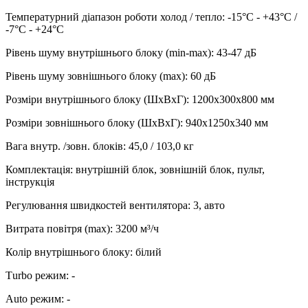
Температурний діапазон роботи холод / тепло
:
-15°С - +43°С /
-7°С - +24°С
Рівень шуму внутрішнього блоку (min-max)
:
43-47 дБ
Рівень шуму зовнішнього блоку (max)
:
60 дБ
Розміри внутрішнього блоку (ШхВхГ)
:
1200x300x800 мм
Розміри зовнішнього блоку (ШхВхГ)
:
940x1250x340 мм
Вага внутр. /зовн. блоків
:
45,0 / 103,0 кг
Комплектація
:
внутрішній блок, зовнішній блок, пульт,
інструкція
Регулювання швидкостей вентилятора
:
3, авто
Витрата повітря (max)
:
3200
м³/ч
Колір внутрішнього блоку
:
білий
Тurbo режим
:
-
Аuto режим
:
-