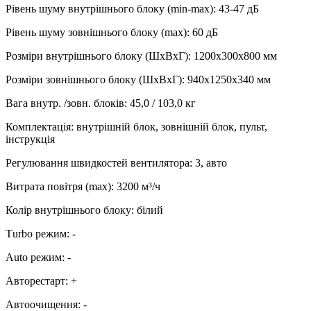
Рівень шуму внутрішнього блоку (min-max)
:
43-47 дБ
Рівень шуму зовнішнього блоку (max)
:
60 дБ
Розміри внутрішнього блоку (ШхВхГ)
:
1200x300x800 мм
Розміри зовнішнього блоку (ШхВхГ)
:
940x1250x340 мм
Вага внутр. /зовн. блоків
:
45,0 / 103,0 кг
Комплектація
:
внутрішній блок, зовнішній блок, пульт,
інструкція
Регулювання швидкостей вентилятора
:
3, авто
Витрата повітря (max)
:
3200
м³/ч
Колір внутрішнього блоку
:
білий
Тurbo режим
:
-
Аuto режим
:
-
Авторестарт
:
+
Автоочищення
:
-