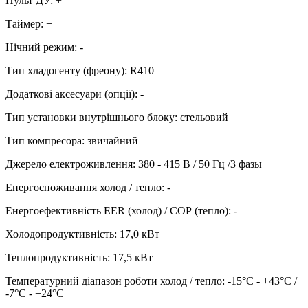
Пульт ДУ
:
+
Таймер
:
+
Нічний режим
:
-
Тип хладогенту (фреону)
:
R410
Додаткові аксесуари (опції)
:
-
Тип установки внутрішнього блоку
:
стельовий
Тип компресора
:
звичайний
Джерело електроживлення
:
380 - 415 В / 50 Гц /3 фазы
Енергоспоживання холод / тепло
:
-
Енергоефективність EER (холод) / СОР (тепло)
:
-
Холодопродуктивність
:
17,0
кВт
Теплопродуктивність
:
17,5
кВт
Температурний діапазон роботи холод / тепло
:
-15°С - +43°С /
-7°С - +24°С