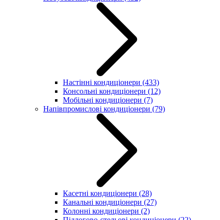
Настінні кондиціонери
(433)
Консольні кондиціонери
(12)
Мобільні кондиціонери
(7)
Напівпромислові кондиціонери
(79)
Касетні кондиціонери
(28)
Канальні кондиціонери
(27)
Колонні кондиціонери
(2)
Підлогово-стельові кондиціонери
(22)