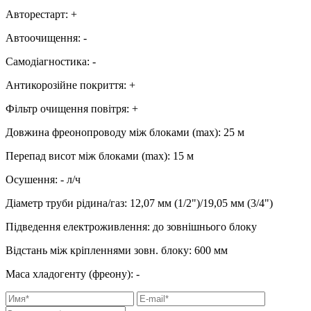
Авторестарт
:
+
Автоочищення
:
-
Самодіагностика
:
-
Антикорозійне покриття
:
+
Фільтр очищення повітря
:
+
Довжина фреонопроводу між блоками (max)
:
25 м
Перепад висот між блоками (max)
:
15 м
Осушення
:
-
л/ч
Діаметр труби рідина/газ
:
12,07 мм (1/2")/19,05 мм (3/4")
Підведення електроживлення
:
до зовнішнього блоку
Відстань між кріпленнями зовн. блоку
:
600 мм
Маса хладогенту (фреону)
:
-