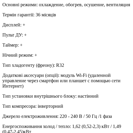
Основні режими
:
охлаждение, обогрев, осушение, вентиляция
Термін гарантії
:
36 місяців
Дисплей
:
+
Пульт ДУ
:
+
Таймер
:
+
Нічний режим
:
+
Тип хладогенту (фреону)
:
R32
Додаткові аксесуари (опції)
:
модуль Wi-Fi (удаленной
управление через смартфон или планшет с помощью сети
Интернет)
Тип установки внутрішнього блоку
:
настінний
Тип компресора
:
інверторний
Джерело електроживлення
:
220 - 240 В / 50 Гц /1 фаза
Енергоспоживання холод / тепло
:
1,62 (0,52-2,3) кВт / 1,49
(0,47-2,45)кВт