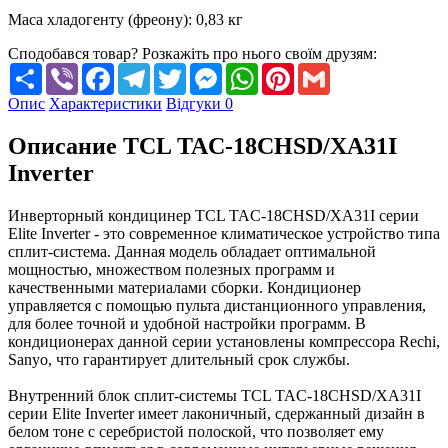
Маса хладогенту (фреону)
:
0,83 кг
Сподобався товар? Розкажіть про нього своїм друзям:
Share
Viber
Facebook
Telegram
Twitter
Messenger
WhatsApp
Pinterest
Gmail
Опис
Характеристики
Відгуки
0
Описание TCL TAC-18CHSD/XA31I
Inverter
Инверторный кондицинер TCL TAC-18CHSD/XA31I серии
Elite Inverter - это современное климатическое устройство типа
сплит-система. Данная модель обладает оптимальной
мощностью, множеством полезных программ и
качественными материалами сборки. Кондиционер
управляется с помощью пульта дистанционного управления,
для более точной и удобной настройки программ. В
кондиционерах данной серии установлены компрессора Rechi,
Sanyo, что гарантирует длительный срок службы.
Внутренний блок сплит-системы TCL TAC-18CHSD/XA31I
серии Elite Inverter имеет лаконичный, сдержанный дизайн в
белом тоне с серебристой полоской, что позволяет ему