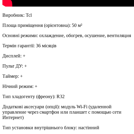
Виробник
:
Tcl
Площа приміщення (орієнтовна)
:
50
м²
Основні режими
:
охлаждение, обогрев, осушение, вентиляция
Термін гарантії
:
36 місяців
Дисплей
:
+
Пульт ДУ
:
+
Таймер
:
+
Нічний режим
:
+
Тип хладогенту (фреону)
:
R32
Додаткові аксесуари (опції)
:
модуль Wi-Fi (удаленной
управление через смартфон или планшет с помощью сети
Интернет)
Тип установки внутрішнього блоку
:
настінний