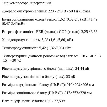
Тип компресора
:
інверторний
Джерело електроживлення
:
220 - 240 В / 50 Гц /1 фаза
Енергоспоживання холод / тепло
:
1,62 (0,52-2,3) кВт / 1,49
(0,47-2,45)кВт
Енергоефективність EER (холод) / СОР (тепло)
:
3,25 / 3,63
Холодопродуктивність
:
5,28 (1,61-5,86)
кВт
Теплопродуктивність
:
5,42 (1,32-7,03)
кВт
Температурний діапазон роботи холод / тепло
:
+18 - +46 °С /
-15 - +30 °С
Рівень шуму внутрішнього блоку (min-max)
:
24-44 дБ
Рівень шуму зовнішнього блоку (max)
:
53 дБ
Розміри внутрішнього блоку (ШхВхГ)
:
910×294×206 мм
Розміри зовнішнього блоку (ШхВхГ)
:
817×553×328 мм
Вага внутр. /зовн. блоків
:
10,0 / 27,5 кг