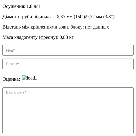
Осушення
:
1,8
л/ч
Діаметр труби рідина/газ
:
6,35 мм (1/4")/9,52 мм (3/8")
Відстань між кріпленнями зовн. блоку
:
нет данных
Маса хладогенту (фреону)
:
0,83 кг