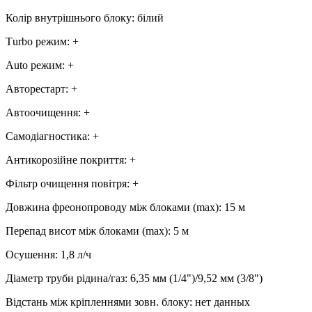
Колір внутрішнього блоку
:
білий
Тurbo режим
:
+
Аuto режим
:
+
Авторестарт
:
+
Автоочищення
:
+
Самодіагностика
:
+
Антикорозійне покриття
:
+
Фільтр очищення повітря
:
+
Довжина фреонопроводу між блоками (max)
:
15 м
Перепад висот між блоками (max)
:
5 м
Осушення
:
1,8
л/ч
Діаметр труби рідина/газ
:
6,35 мм (1/4")/9,52 мм (3/8")
Відстань між кріпленнями зовн. блоку
:
нет данных