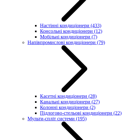
Настінні кондиціонери
(433)
Консольні кондиціонери
(12)
Мобільні кондиціонери
(7)
Напівпромислові кондиціонери
(79)
Касетні кондиціонери
(28)
Канальні кондиціонери
(27)
Колонні кондиціонери
(2)
Підлогово-стельові кондиціонери
(22)
Мульти-спліт системи
(195)