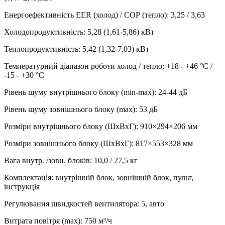
Енергоефективність EER (холод) / СОР (тепло)
:
3,25 / 3,63
Холодопродуктивність
:
5,28 (1,61-5,86)
кВт
Теплопродуктивність
:
5,42 (1,32-7,03)
кВт
Температурний діапазон роботи холод / тепло
:
+18 - +46 °С /
-15 - +30 °С
Рівень шуму внутрішнього блоку (min-max)
:
24-44 дБ
Рівень шуму зовнішнього блоку (max)
:
53 дБ
Розміри внутрішнього блоку (ШхВхГ)
:
910×294×206 мм
Розміри зовнішнього блоку (ШхВхГ)
:
817×553×328 мм
Вага внутр. /зовн. блоків
:
10,0 / 27,5 кг
Комплектація
:
внутрішній блок, зовнішній блок, пульт,
інструкція
Регулювання швидкостей вентилятора
:
5, авто
Витрата повітря (max)
:
750
м³/ч