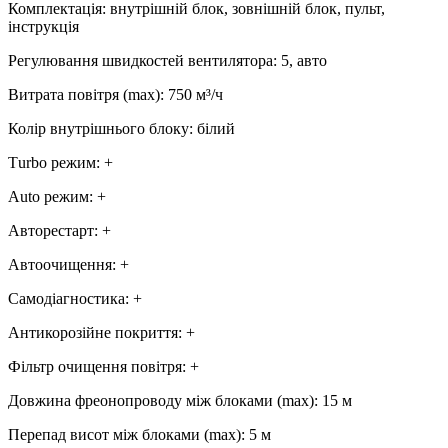
Комплектація
:
внутрішній блок, зовнішній блок, пульт,
інструкція
Регулювання швидкостей вентилятора
:
5, авто
Витрата повітря (max)
:
750
м³/ч
Колір внутрішнього блоку
:
білий
Тurbo режим
:
+
Аuto режим
:
+
Авторестарт
:
+
Автоочищення
:
+
Самодіагностика
:
+
Антикорозійне покриття
:
+
Фільтр очищення повітря
:
+
Довжина фреонопроводу між блоками (max)
:
15 м
Перепад висот між блоками (max)
:
5 м