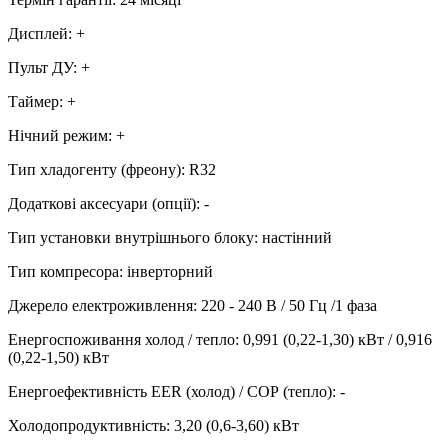
Дисплей
:
+
Пульт ДУ
:
+
Таймер
:
+
Нічний режим
:
+
Тип хладогенту (фреону)
:
R32
Додаткові аксесуари (опції)
:
-
Тип установки внутрішнього блоку
:
настінний
Тип компресора
:
інверторний
Джерело електроживлення
:
220 - 240 В / 50 Гц /1 фаза
Енергоспоживання холод / тепло
:
0,991 (0,22-1,30) кВт / 0,916
(0,22-1,50) кВт
Енергоефективність EER (холод) / СОР (тепло)
:
-
Холодопродуктивність
:
3,20 (0,6-3,60)
кВт