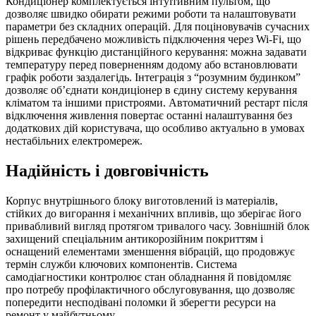
Кондиціонер комплектується інтуїтивним пультом, що
дозволяє швидко обирати режими роботи та налаштовувати
параметри без складних операцій. Для поціновувачів сучасних
рішень передбачено можливість підключення через Wi-Fi, що
відкриває функцію дистанційного керування: можна задавати
температуру перед поверненням додому або встановлювати
графік роботи заздалегідь. Інтеграція з “розумним будинком”
дозволяє об’єднати кондиціонер в єдину систему керування
кліматом та іншими пристроями. Автоматичний рестарт після
відключення живлення повертає останні налаштування без
додаткових дій користувача, що особливо актуально в умовах
нестабільних електромереж.
Надійність і довговічність
Корпус внутрішнього блоку виготовлений із матеріалів,
стійких до вигорання і механічних впливів, що зберігає його
привабливий вигляд протягом тривалого часу. Зовнішній блок
захищений спеціальним антикорозійним покриттям і
оснащений елементами зменшення вібрацій, що продовжує
термін служби ключових компонентів. Система
самодіагностики контролює стан обладнання й повідомляє
про потребу профілактичного обслуговування, що дозволяє
попередити несподівані поломки й зберегти ресурси на
ремонт у майбутньому.