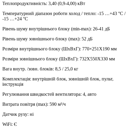
Теплопродуктивність
:
3,40 (0,9-4,00)
кВт
Температурний діапазон роботи холод / тепло
:
-15 …+43 °С /
-15 …+24 °С
Рівень шуму внутрішнього блоку (min-max)
:
26-41 дБ
Рівень шуму зовнішнього блоку (max)
:
52 дБ
Розміри внутрішнього блоку (ШхВхГ)
:
770×251X190 мм
Розміри зовнішнього блоку (ШхВхГ)
:
732X550X330 мм
Вага внутр. /зовн. блоків
:
8,5 / 25,0 кг
Комплектація
:
внутрішній блок, зовнішній блок, пульт,
інструкція
Регулювання швидкостей вентилятора
:
4, авто
Витрата повітря (max)
:
590
м³/ч
Датчик руху
:
ні
WiFi
:
Є