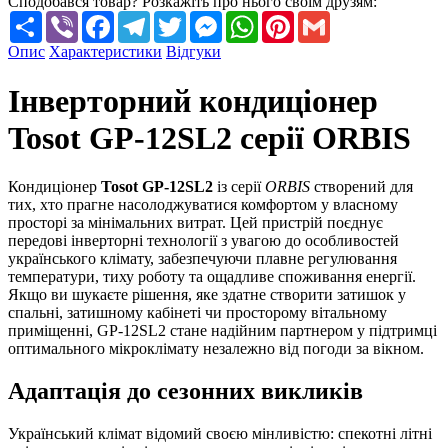
Сподобався товар? Розкажіть про нього своїм друзям:
Share
Viber
Facebook
Telegram
Twitter
Messenger
WhatsApp
Pinterest
Gmail
Опис
Характеристики
Відгуки
Інверторний кондиціонер
Tosot GP-12SL2 серії ORBIS
Кондиціонер
Tosot GP-12SL2
із серії
ORBIS
створений для
тих, хто прагне насолоджуватися комфортом у власному
просторі за мінімальних витрат. Цей пристрій поєднує
передові інверторні технології з увагою до особливостей
українського клімату, забезпечуючи плавне регулювання
температури, тиху роботу та ощадливе споживання енергії.
Якщо ви шукаєте рішення, яке здатне створити затишок у
спальні, затишному кабінеті чи просторому вітальному
приміщенні, GP-12SL2 стане надійним партнером у підтримці
оптимального мікроклімату незалежно від погоди за вікном.
Адаптація до сезонних викликів
Український клімат відомий своєю мінливістю: спекотні літні