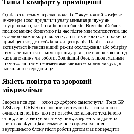
Тиша і комфорт у приміщенні
Однією з вагомих переваг моделі є її акустичний комфорт.
Інженери Tosot приділили увагу мінімізації шуму як
внутрішнього, так і зовнішнього блоків. Внутрішній блок
працює майже безшумно під час підтримки температури, що
особливо важливо у спальнях, дитячих кімнатах чи робочих
приміщеннях, де необхідна концентрація. Навіть коли
активується інтенсивніший режим охолодження або обігріву,
шум залишається на комфортному рівні, не відволікаючи під
час відпочинку чи роботи. Зовнішній блок із продуманими
шумоізоляційними елементами мінімізує вплив на сусідів і
навколишнє середовище.
Якість повітря та здоровий
мікроклімат
Здорове повітря — ключ до доброго самопочуття. Tosot GP-
12SL серії ORBIS оснащений системою багатоетапного
очищення повітря, що не потребує детального технічного
опису, але гарантує затримку пилу, алергенів та дрібних
частинок. Функція автоматичного просушування
внутрішнього блоку після роботи допомагає попередити