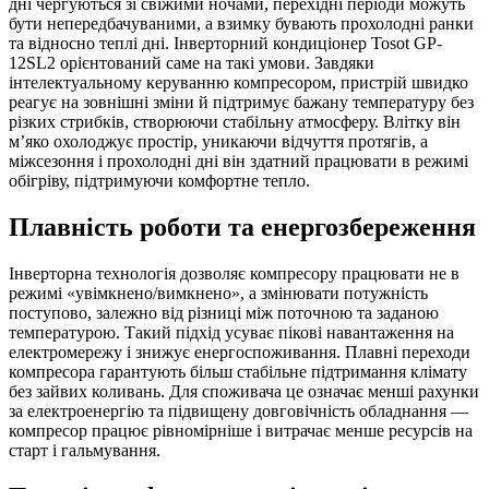
дні чергуються зі свіжими ночами, перехідні періоди можуть
бути непередбачуваними, а взимку бувають прохолодні ранки
та відносно теплі дні. Інверторний кондиціонер Tosot GP-
12SL2 орієнтований саме на такі умови. Завдяки
інтелектуальному керуванню компресором, пристрій швидко
реагує на зовнішні зміни й підтримує бажану температуру без
різких стрибків, створюючи стабільну атмосферу. Влітку він
м’яко охолоджує простір, уникаючи відчуття протягів, а
міжсезоння і прохолодні дні він здатний працювати в режимі
обігріву, підтримуючи комфортне тепло.
Плавність роботи та енергозбереження
Інверторна технологія дозволяє компресору працювати не в
режимі «увімкнено/вимкнено», а змінювати потужність
поступово, залежно від різниці між поточною та заданою
температурою. Такий підхід усуває пікові навантаження на
електромережу і знижує енергоспоживання. Плавні переходи
компресора гарантують більш стабільне підтримання клімату
без зайвих коливань. Для споживача це означає менші рахунки
за електроенергію та підвищену довговічність обладнання —
компресор працює рівномірніше і витрачає менше ресурсів на
старт і гальмування.