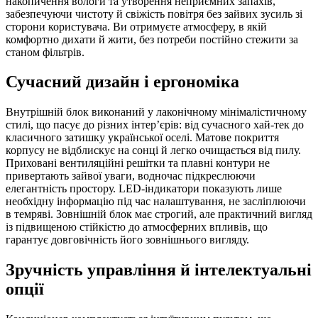
накопичення вологи та утворення неприємних запахів,
забезпечуючи чистоту й свіжість повітря без зайвих зусиль зі
сторони користувача. Ви отримуєте атмосферу, в якій
комфортно дихати й жити, без потреби постійно стежити за
станом фільтрів.
Сучасний дизайн і ергономіка
Внутрішній блок виконаний у лаконічному мінімалістичному
стилі, що пасує до різних інтер’єрів: від сучасного хай-тек до
класичного затишку української оселі. Матове покриття
корпусу не відблискує на сонці й легко очищається від пилу.
Приховані вентиляційні решітки та плавні контури не
привертають зайвої уваги, водночас підкреслюючи
елегантність простору. LED-індикатори показують лише
необхідну інформацію під час налаштування, не засліплюючи
в темряві. Зовнішній блок має строгий, але практичний вигляд
із підвищеною стійкістю до атмосферних впливів, що
гарантує довговічність його зовнішнього вигляду.
Зручність управління й інтелектуальні
опції