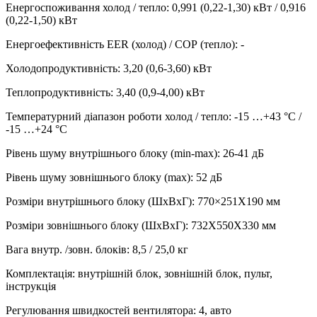
Енергоспоживання холод / тепло
:
0,991 (0,22-1,30) кВт / 0,916
(0,22-1,50) кВт
Енергоефективність EER (холод) / СОР (тепло)
:
-
Холодопродуктивність
:
3,20 (0,6-3,60)
кВт
Теплопродуктивність
:
3,40 (0,9-4,00)
кВт
Температурний діапазон роботи холод / тепло
:
-15 …+43 °С /
-15 …+24 °С
Рівень шуму внутрішнього блоку (min-max)
:
26-41 дБ
Рівень шуму зовнішнього блоку (max)
:
52 дБ
Розміри внутрішнього блоку (ШхВхГ)
:
770×251X190 мм
Розміри зовнішнього блоку (ШхВхГ)
:
732X550X330 мм
Вага внутр. /зовн. блоків
:
8,5 / 25,0 кг
Комплектація
:
внутрішній блок, зовнішній блок, пульт,
інструкція
Регулювання швидкостей вентилятора
:
4, авто