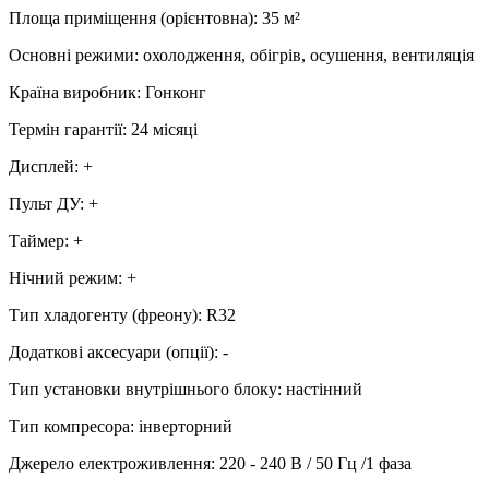
Площа приміщення (орієнтовна)
:
35
м²
Основні режими
:
охолодження, обігрів, осушення, вентиляція
Країна виробник
:
Гонконг
Термін гарантії
:
24 місяці
Дисплей
:
+
Пульт ДУ
:
+
Таймер
:
+
Нічний режим
:
+
Тип хладогенту (фреону)
:
R32
Додаткові аксесуари (опції)
:
-
Тип установки внутрішнього блоку
:
настінний
Тип компресора
:
інверторний
Джерело електроживлення
:
220 - 240 В / 50 Гц /1 фаза