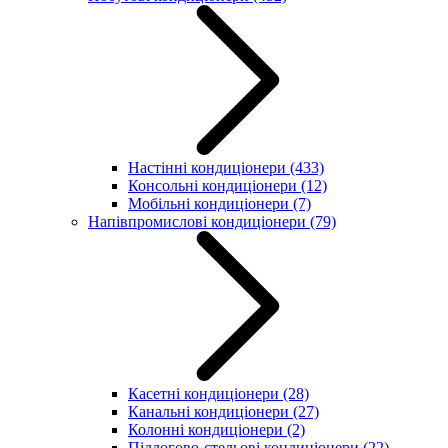
Настінні кондиціонери
(433)
Консольні кондиціонери
(12)
Мобільні кондиціонери
(7)
Напівпромислові кондиціонери
(79)
Касетні кондиціонери
(28)
Канальні кондиціонери
(27)
Колонні кондиціонери
(2)
Підлогово-стельові кондиціонери
(22)