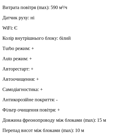
Витрата повітря (max)
:
590
м³/ч
Датчик руху
:
ні
WiFi
:
Є
Колір внутрішнього блоку
:
білий
Тurbo режим
:
+
Аuto режим
:
+
Авторестарт
:
+
Автоочищення
:
+
Самодіагностика
:
+
Антикорозійне покриття
:
-
Фільтр очищення повітря
:
+
Довжина фреонопроводу між блоками (max)
:
15 м
Перепад висот між блоками (max)
:
10 м