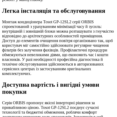
Легка інсталяція та обслуговування
Монтаж кондиціонера Tosot GP-12SL2 серії ORBIS
спроектований з урахуванням мінімізації часу й зусиль:
внутрішній і зовнішній блоки можна розташувати з гнучкістю
відповідно до архітектурних особливостей приміщення.
Доступ до елементів очищення повітря організовано так, щоб
користувач міг самостійно здійснювати регулярне чищення
фільтрів без залучення фахівців. Профілактичні процедури
обмежуються невеликими діями, що економить час і кошти
власників. У разі необхідності професійна діагностика й
технічне обслуговування здійснюються в авторизованих
сервісних центрах із застосуванням оригінальних
комплектуючих.
Доступна вартість і вигідні умови
покупки
Серія ORBIS пропонує якісні інверторні рішення за
привабливою ціною. Tosot GP-12SL2 поєднує сучасні
технології та бюджетні обмеження, роблячи комфорт
доступним широкому колу споживачів. Інвестиція в цей