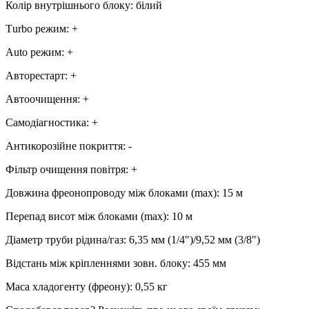
Колір внутрішнього блоку
:
білий
Тurbo режим
:
+
Аuto режим
:
+
Авторестарт
:
+
Автоочищення
:
+
Самодіагностика
:
+
Антикорозійне покриття
:
-
Фільтр очищення повітря
:
+
Довжина фреонопроводу між блоками (max)
:
15 м
Перепад висот між блоками (max)
:
10 м
Діаметр труби рідина/газ
:
6,35 мм (1/4")/9,52 мм (3/8")
Відстань між кріпленнями зовн. блоку
:
455 мм
Маса хладогенту (фреону)
:
0,55 кг