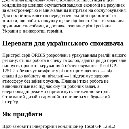
кондиціонер швидко окупається завдяки економії на рахунках
за електроенергію й мінімальним витратам на обслуговування.
Для постійних клієнтів передбачені акційні пропозиції та
знижки, що робить покупку ще вигіднішою. Оплата можлива
зручними способами, а доставка охоплює різні регіони
України в найкоротші терміни.
Переваги для українського споживача
Пристрої серії ORBIS розроблені з урахуванням реалій нашого
регіону: стійка робота в спеку та холод, адаптація до перепадів
напруги, простота керування й обслуговування. Tosot GP-
12SL2 забезпечує комфорт у різних приміщеннях — від
спальні до кабінету чи вітальні — і підтримує здорову
атмосферу без зайвих зусиль. Плавна і тиха робота не
відволікатиме вас під час сну чи робочих задач, а
енергоощадні режими сприятимуть зниженню витрат.
Стриманий дизайн гармонійно впишеться в будь-який
інтер’єр.
Як придбати
Щоб замовити інверторний кондиціонер Tosot GP-12SL2