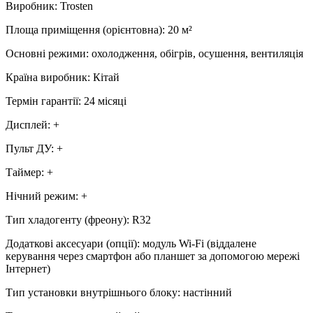
Виробник
:
Trosten
Площа приміщення (орієнтовна)
:
20
м²
Основні режими
:
охолодження, обігрів, осушення, вентиляція
Країна виробник
:
Кітай
Термін гарантії
:
24 місяці
Дисплей
:
+
Пульт ДУ
:
+
Таймер
:
+
Нічний режим
:
+
Тип хладогенту (фреону)
:
R32
Додаткові аксесуари (опції)
:
модуль Wi-Fi (віддалене
керування через смартфон або планшет за допомогою мережі
Інтернет)
Тип установки внутрішнього блоку
:
настінний