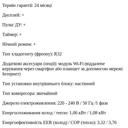
Термін гарантії
:
24 місяці
Дисплей
:
+
Пульт ДУ
:
+
Таймер
:
+
Нічний режим
:
+
Тип хладогенту (фреону)
:
R32
Додаткові аксесуари (опції)
:
модуль Wi-Fi (віддалене
керування через смартфон або планшет за допомогою мережі
Інтернет)
Тип установки внутрішнього блоку
:
настінний
Тип компресора
:
звичайний
Джерело електроживлення
:
220 - 240 В / 50 Гц /1 фаза
Енергоспоживання холод / тепло
:
1,06 кВт / 1,08 кВт
Енергоефективність EER (холод) / СОР (тепло)
:
3,32 / 3,76