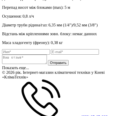
Перепад висот між блоками (max)
:
5 м
Осушення
:
0,8
л/ч
Діаметр труби рідина/газ
:
6,35 мм (1/4")/9,52 мм (3/8")
Відстань між кріпленнями зовн. блоку
:
немає данних
Маса хладогенту (фреону)
:
0,38 кг
Показать еще...
© 2026 рік. Інтернет-магазин кліматичної техніки у Киеві
«КлімаТехнік»