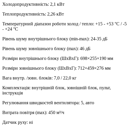
Холодопродуктивність
:
2,1
кВт
Теплопродуктивність
:
2,26
кВт
Температурний діапазон роботи холод / тепло
:
+15 - +53 °С / -5
- +24 °С
Рівень шуму внутрішнього блоку (min-max)
:
24-35 дБ
Рівень шуму зовнішнього блоку (max)
:
46 дБ
Розміри внутрішнього блоку (ШхВхГ)
:
698×255×190 мм
Розміри зовнішнього блоку (ШхВхГ)
:
712×459×276 мм
Вага внутр. /зовн. блоків
:
7,0 / 22,0 кг
Комплектація
:
внутрішній блок, зовнішній блок, пульт,
інструкція
Регулювання швидкостей вентилятора
:
5, авто
Витрата повітря (max)
:
450
м³/ч
Датчик руху
:
ні