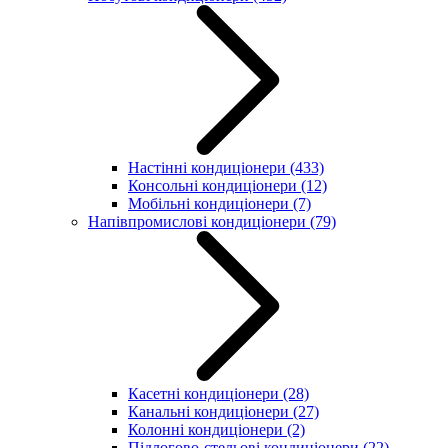
Настінні кондиціонери
(433)
Консольні кондиціонери
(12)
Мобільні кондиціонери
(7)
Напівпромислові кондиціонери
(79)
Касетні кондиціонери
(28)
Канальні кондиціонери
(27)
Колонні кондиціонери
(2)
Підлогово-стельові кондиціонери
(22)