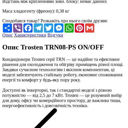
Відстань між кріпленнями зовн. блоку
:
немає данних
Маса хладогенту (фреону)
:
0,38 кг
Сподобався товар? Розкажіть про нього своїм друзям:
Share
Viber
Facebook
Telegram
Twitter
Messenger
WhatsApp
Pinterest
Gmail
Опис
Характеристики
Відгуки
Опис Trosten TRN08-PS ON/OFF
Кондиціонери Trosten серії TRN — це надійне та ефективне
рішення для охолодження та обігріву приміщень різної площі.
Завдяки сучасним технологіям і якісним компонентам, ці
моделі забезпечують стабільну роботу, економне споживання
енергії та комфорт у будь-яку пору року.
Доступні як інверторні, так і стандартні моделі з різною
потужністю — від 2,5 до 7 кВт. Trosten — це розумний вибір
для дому, офісу чи комерційного простору, де важлива тиша,
енергоефективність і довговічність техніки.