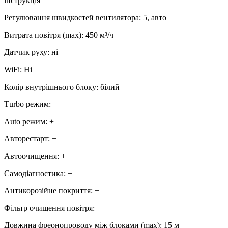
інструкція
Регулювання швидкостей вентилятора
:
5, авто
Витрата повітря (max)
:
450
м³/ч
Датчик руху
:
ні
WiFi
:
Ні
Колір внутрішнього блоку
:
білий
Тurbo режим
:
+
Аuto режим
:
+
Авторестарт
:
+
Автоочищення
:
+
Самодіагностика
:
+
Антикорозійне покриття
:
+
Фільтр очищення повітря
:
+
Довжина фреонопроводу між блоками (max)
:
15 м