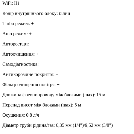
WiFi
:
Ні
Колір внутрішнього блоку
:
білий
Тurbo режим
:
+
Аuto режим
:
+
Авторестарт
:
+
Автоочищення
:
+
Самодіагностика
:
+
Антикорозійне покриття
:
+
Фільтр очищення повітря
:
+
Довжина фреонопроводу між блоками (max)
:
15 м
Перепад висот між блоками (max)
:
5 м
Осушення
:
0,8
л/ч
Діаметр труби рідина/газ
:
6,35 мм (1/4")/9,52 мм (3/8")