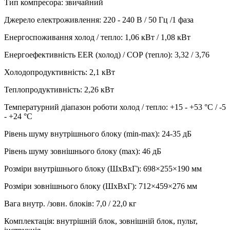
Тип компресора
:
звичайний
Джерело електроживлення
:
220 - 240 В / 50 Гц /1 фаза
Енергоспоживання холод / тепло
:
1,06 кВт / 1,08 кВт
Енергоефективність EER (холод) / СОР (тепло)
:
3,32 / 3,76
Холодопродуктивність
:
2,1
кВт
Теплопродуктивність
:
2,26
кВт
Температурний діапазон роботи холод / тепло
:
+15 - +53 °С / -5
- +24 °С
Рівень шуму внутрішнього блоку (min-max)
:
24-35 дБ
Рівень шуму зовнішнього блоку (max)
:
46 дБ
Розміри внутрішнього блоку (ШхВхГ)
:
698×255×190 мм
Розміри зовнішнього блоку (ШхВхГ)
:
712×459×276 мм
Вага внутр. /зовн. блоків
:
7,0 / 22,0 кг
Комплектація
:
внутрішній блок, зовнішній блок, пульт,