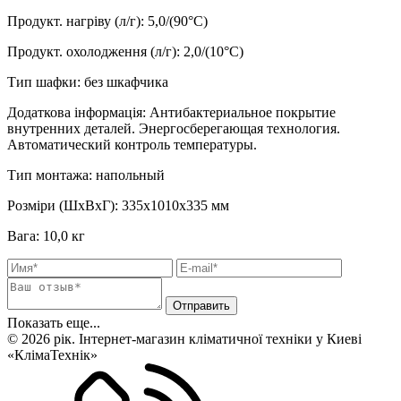
Продукт. нагріву (л/г)
:
5,0/(90°C)
Продукт. охолодження (л/г)
:
2,0/(10°C)
Тип шафки
:
без шкафчика
Додаткова інформація
:
Антибактериальное покрытие
внутренних деталей. Энергосберегающая технология.
Автоматический контроль температуры.
Тип монтажа
:
напольный
Розміри (ШхВхГ)
:
335х1010х335 мм
Вага
:
10,0 кг
Показать еще...
© 2026 рік. Інтернет-магазин кліматичної техніки у Киеві
«КлімаТехнік»