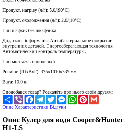
Продукт. нагріву (л/г)
:
5,0/(90°C)
Продукт. охолодження (л/г)
:
2,0/(10°C)
Тип шафки
:
без шкафчика
Додаткова інформація
:
Антибактериальное покрытие
внутренних деталей. Энергосберегающая технология.
Автоматический контроль температуры.
Тип монтажа
:
напольный
Розміри (ШхВхГ)
:
335х1010х335 мм
Вага
:
10,0 кг
Сподобався товар? Розкажіть про нього своїм друзям:
Share
Viber
Facebook
Telegram
Twitter
Messenger
WhatsApp
Pinterest
Gmail
Опис
Характеристики
Відгуки
Опис Кулер для води Cooper&Hunter
H1-LS