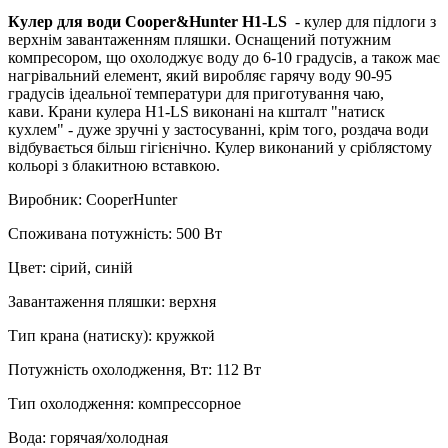
Кулер для води Cooper&Hunter H1-LS
- кулер для підлоги з
верхнім завантаженням пляшки.
Оснащений потужним
компресором, що охолоджує воду до 6-10 градусів, а також має
нагрівальний елемент, який виробляє гарячу воду 90-95
градусів ідеальної температури для приготування чаю,
кави.
Крани кулера H1-LS
виконані на кшталт "натиск
кухлем" - дуже зручні у застосуванні, крім того, роздача води
відбувається більш гігієнічно.
Кулер виконаний у сріблястому
кольорі з блакитною вставкою.
Виробник
:
CooperHunter
Споживана потужність
:
500 Вт
Цвет
:
сірий, синій
Завантаження пляшки
:
верхня
Тип крана (натиску)
:
кружкой
Потужність охолодження, Вт
:
112 Вт
Тип охолодження
:
компрессорное
Вода
:
горячая/холодная