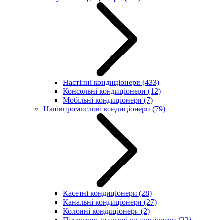
Настінні кондиціонери
(433)
Консольні кондиціонери
(12)
Мобільні кондиціонери
(7)
Напівпромислові кондиціонери
(79)
Касетні кондиціонери
(28)
Канальні кондиціонери
(27)
Колонні кондиціонери
(2)
Підлогово-стельові кондиціонери
(22)