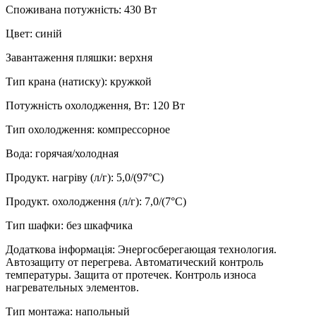
Споживана потужність
:
430 Вт
Цвет
:
синій
Завантаження пляшки
:
верхня
Тип крана (натиску)
:
кружкой
Потужність охолодження, Вт
:
120 Вт
Тип охолодження
:
компрессорное
Вода
:
горячая/холодная
Продукт. нагріву (л/г)
:
5,0/(97°C)
Продукт. охолодження (л/г)
:
7,0/(7°C)
Тип шафки
:
без шкафчика
Додаткова інформація
:
Энергосберегающая технология.
Автозащиту от перегрева. Автоматический контроль
температуры. Защита от протечек. Контроль износа
нагревательных элементов.
Тип монтажа
:
напольный