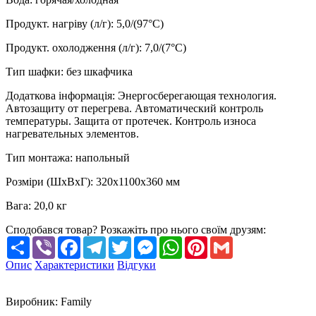
Продукт. нагріву (л/г)
:
5,0/(97°C)
Продукт. охолодження (л/г)
:
7,0/(7°C)
Тип шафки
:
без шкафчика
Додаткова інформація
:
Энергосберегающая технология.
Автозащиту от перегрева. Автоматический контроль
температуры. Защита от протечек. Контроль износа
нагревательных элементов.
Тип монтажа
:
напольный
Розміри (ШхВхГ)
:
320х1100х360 мм
Вага
:
20,0 кг
Сподобався товар? Розкажіть про нього своїм друзям:
Share
Viber
Facebook
Telegram
Twitter
Messenger
WhatsApp
Pinterest
Gmail
Опис
Характеристики
Відгуки
Виробник
:
Family