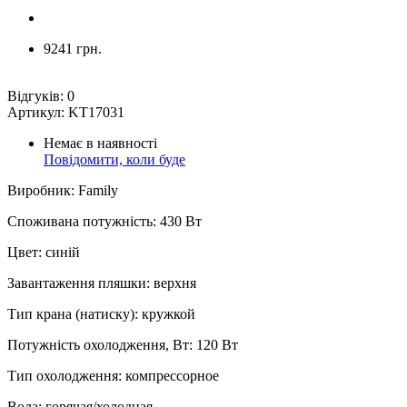
9241 грн.
Відгуків:
0
Артикул:
KT17031
Немає в наявності
Повідомити, коли буде
Виробник
:
Family
Споживана потужність
:
430 Вт
Цвет
:
синій
Завантаження пляшки
:
верхня
Тип крана (натиску)
:
кружкой
Потужність охолодження, Вт
:
120 Вт
Тип охолодження
:
компрессорное
Вода
:
горячая/холодная