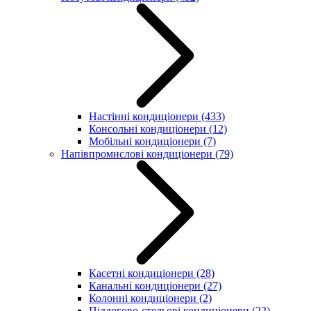
Настінні кондиціонери
(433)
Консольні кондиціонери
(12)
Мобільні кондиціонери
(7)
Напівпромислові кондиціонери
(79)
Касетні кондиціонери
(28)
Канальні кондиціонери
(27)
Колонні кондиціонери
(2)
Підлогово-стельові кондиціонери
(22)