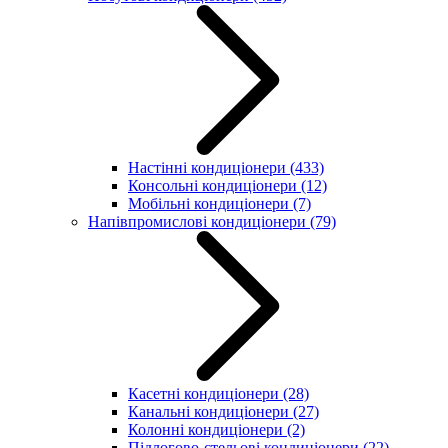
Настінні кондиціонери
(433)
Консольні кондиціонери
(12)
Мобільні кондиціонери
(7)
Напівпромислові кондиціонери
(79)
Касетні кондиціонери
(28)
Канальні кондиціонери
(27)
Колонні кондиціонери
(2)
Підлогово-стельові кондиціонери
(22)