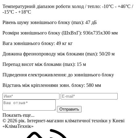
Температурний діапазон роботи холод / тепло
:
-10°С - +46°С /
-15°С - +18°С
Рівень шуму зовнішнього блоку (max)
:
47 дБ
Розміри зовнішнього блоку (ШхВхГ)
:
936х735x300 мм
Вага зовнішнього блоку
:
49 кг
кг
Довжина фреонопроводу між блоками (max)
:
50/20 м
Перепад висот між блоками (max)
:
15 м
Підведення електроживлення
:
до зовнішнього блоку
Відстань між кріпленнями зовн. блоку
:
580 мм
Показать еще...
© 2026 рік. Інтернет-магазин кліматичної техніки у Киеві
«КлімаТехнік»