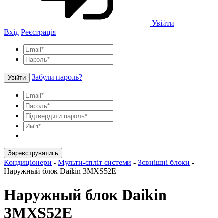
Увійти
Вхід
Реєстрація
Забули пароль?
Увійти
Зареєструватись
Кондиціонери
-
Мульти-спліт системи
-
Зовнішні блоки
-
Наружный блок Daikin 3MXS52E
Наружный блок Daikin
3MXS52E