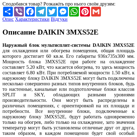
Сподобався товар? Розкажіть про нього своїм друзям:
Share
Viber
Facebook
Telegram
Twitter
Messenger
WhatsApp
Pinterest
Gmail
Опис
Характеристики
Відгуки
Описание DAIKIN 3MXS52E
Наружный блок мультисплит-системы DAIKIN 3MXS52E
для охлаждения или обогрева помещения, общая площадь
которого достигает 60 кв.м. Его габариты 936x735x300 мм.
Мощность блока 3MXS52E при работе на охлаждение
составляет 5.20 кВт, что касается обогрева, то здесь мощность
составляет 6.80 кВт. При потребляемой мощности 1.50 кВт, к
наружному блоку DAIKIN 3MXS52E могут быть подключены
несколько совершенно разных типов внутренних блоков, будь
то настенные, канальные или подпотолочные блоки классов
SPLIT и SKY, обладающих разными уровнями
производительности. Они могут быть распределены в
различных помещениях, с ориентировкой на их площади и
потребности. Все внутренние блоки, подключенные к
наружному блоку 3MXS52E, будут работать одновременно
только на обогрев, либо только на охлаждение, зато значения
температур могут быть установлены отличные друг от друга,
таким образом, в каждом помещении будет свой особый