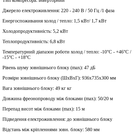
Тип компресора
:
інверторний
Джерело електроживлення
:
220 - 240 В / 50 Гц /1 фаза
Енергоспоживання холод / тепло
:
1,5 кВт/ 1,7 кВт
Холодопродуктивність
:
5,2
кВт
Теплопродуктивність
:
6,8
кВт
Температурний діапазон роботи холод / тепло
:
-10°С - +46°С /
-15°С - +18°С
Рівень шуму зовнішнього блоку (max)
:
47 дБ
Розміри зовнішнього блоку (ШхВхГ)
:
936х735x300 мм
Вага зовнішнього блоку
:
49 кг
кг
Довжина фреонопроводу між блоками (max)
:
50/20 м
Перепад висот між блоками (max)
:
15 м
Підведення електроживлення
:
до зовнішнього блоку
Відстань між кріпленнями зовн. блоку
:
580 мм