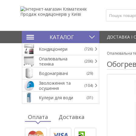
КАТАЛОГ
ДОСТАВКА І 
Кондиціонери
(726)
Опалювальна те
Опалювальна
(206)
Обогрев
техніка
Водонагрівачі
(29)
Зволоження та
(104)
осушення
Кулери для води
(31)
Оплата
Доставка