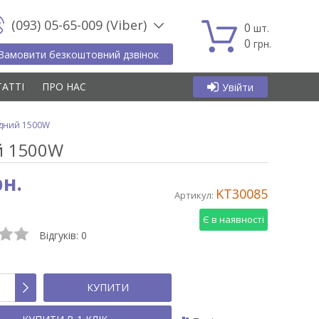
(093) 05-65-009 (Viber)
0
шт.
0
грн.
Замовити безкоштовний дзвінок
ТАТТІ
ПРО НАС
Увійти
едний 1500W
ий 1500W
рн.
KT30085
Артикул:
Є в наявності
Відгуків:
0
КУПИТИ