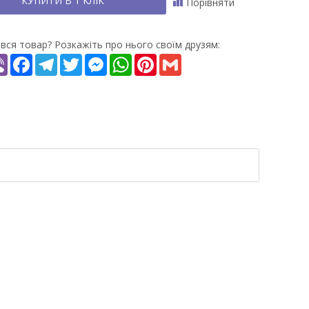
КУПИТИ В 1 КЛІК
Порівняти
вся товар? Розкажіть про нього своїм друзям:
re
Viber
Facebook
Telegram
Twitter
Messenger
WhatsApp
Pinterest
Gmail