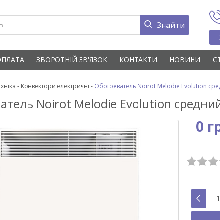
Знайти
ОПЛАТА
ЗВОРОТНІЙ ЗВ'ЯЗОК
КОНТАКТИ
НОВИНИ
С
хніка
-
Конвектори електричні
-
Обогреватель Noirot Melodie Evolution ср
атель Noirot Melodie Evolution средн
0 г