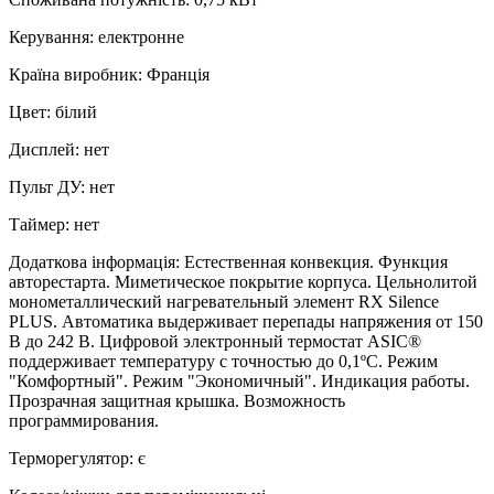
Керування
:
електронне
Країна виробник
:
Франція
Цвет
:
білий
Дисплей
:
нет
Пульт ДУ
:
нет
Таймер
:
нет
Додаткова інформація
:
Естественная конвекция. Функция
авторестарта. Миметическое покрытие корпуса. Цельнолитой
монометаллический нагревательный элемент RX Silence
PLUS. Автоматика выдерживает перепады напряжения от 150
В до 242 В. Цифровой электронный термостат ASIC®
поддерживает температуру с точностью до 0,1ºС. Режим
"Комфортный". Режим "Экономичный". Индикация работы.
Прозрачная защитная крышка. Возможность
программирования.
Терморегулятор
:
є