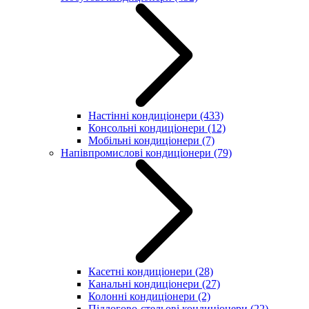
Настінні кондиціонери
(433)
Консольні кондиціонери
(12)
Мобільні кондиціонери
(7)
Напівпромислові кондиціонери
(79)
Касетні кондиціонери
(28)
Канальні кондиціонери
(27)
Колонні кондиціонери
(2)
Підлогово-стельові кондиціонери
(22)