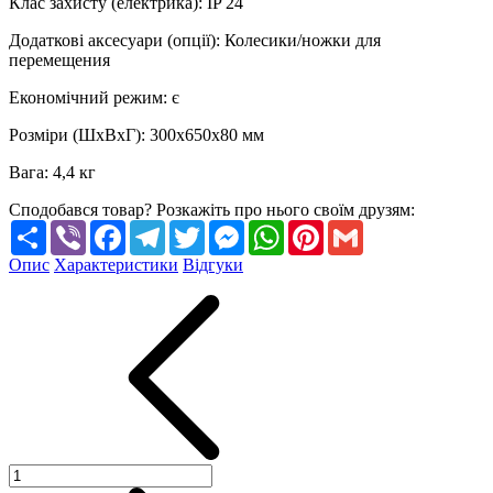
Клас захисту (електрика)
:
IP 24
Додаткові аксесуари (опції)
:
Колесики/ножки для
перемещения
Економічний режим
:
є
Розміри (ШхВхГ)
:
300х650х80 мм
Вага
:
4,4 кг
Сподобався товар? Розкажіть про нього своїм друзям:
Share
Viber
Facebook
Telegram
Twitter
Messenger
WhatsApp
Pinterest
Gmail
Опис
Характеристики
Відгуки