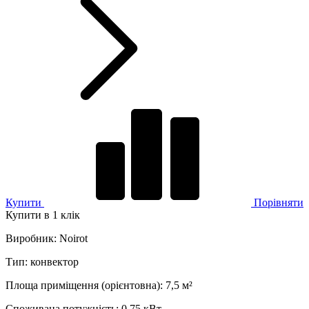
Купити
Порівняти
Купити в 1 клік
Виробник
:
Noirot
Тип
:
конвектор
Площа приміщення (орієнтовна)
:
7,5
м²
Споживана потужність
:
0,75 кВт