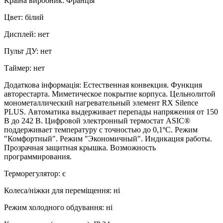
Країна виробник
:
Франція
Цвет
:
білий
Дисплей
:
нет
Пульт ДУ
:
нет
Таймер
:
нет
Додаткова інформація
:
Естественная конвекция. Функция
авторестарта. Миметическое покрытие корпуса. Цельнолитой
монометаллический нагревательный элемент RX Silence
PLUS. Автоматика выдерживает перепады напряжения от 150
В до 242 В. Цифровой электронный термостат ASIC®
поддерживает температуру с точностью до 0,1ºС. Режим
"Комфортный". Режим "Экономичный". Индикация работы.
Прозрачная защитная крышка. Возможность
программирования.
Терморегулятор
:
є
Колеса/ніжки для переміщення
:
ні
Режим холодного обдування
:
ні