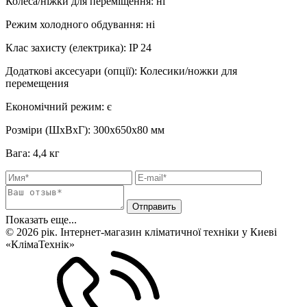
Колеса/ніжки для переміщення
:
ні
Режим холодного обдування
:
ні
Клас захисту (електрика)
:
IP 24
Додаткові аксесуари (опції)
:
Колесики/ножки для
перемещения
Економічний режим
:
є
Розміри (ШхВхГ)
:
300х650х80 мм
Вага
:
4,4 кг
Показать еще...
© 2026 рік. Інтернет-магазин кліматичної техніки у Киеві
«КлімаТехнік»