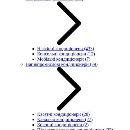
Настінні кондиціонери
(433)
Консольні кондиціонери
(12)
Мобільні кондиціонери
(7)
Напівпромислові кондиціонери
(79)
Касетні кондиціонери
(28)
Канальні кондиціонери
(27)
Колонні кондиціонери
(2)
Підлогово-стельові кондиціонери
(22)