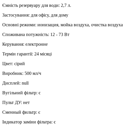
Ємність резервуару для води
:
2,7 л.
Застосування
:
для офісу, для дому
Основні режими
:
ионизация, мойка воздуха, очистка воздуха
Споживана потужність
:
12 - 73 Вт
Керування
:
електронне
Термін гарантії
:
24 місяці
Цвет
:
сірий
Виробник
:
500 мл/ч
Дисплей
:
null
Вугільний фільтр
:
є
Пульт ДУ
:
нет
Сменный фильтр
:
є
Індикатор заміни фільтра
:
є