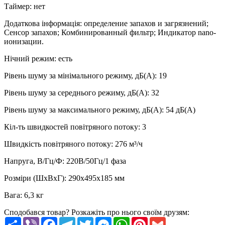
Таймер
:
нет
Додаткова інформація
:
определение запахов и загрязнений;
Сенсор запахов; Комбинированный фильтр; Индикатор nano-
ионизации.
Нічний режим
:
есть
Рівень шуму за мінімального режиму, дБ(А)
:
19
Рівень шуму за середнього режиму, дБ(А)
:
32
Рівень шуму за максимального режиму, дБ(А)
:
54
дБ(А)
Кіл-ть швидкостей повітряного потоку
:
3
Швидкість повітряного потоку
:
276 м³/ч
Напруга, В/Гц/Ф
:
220В/50Гц/1 фаза
Розміри (ШхВхГ)
:
290х495х185 мм
Вага
:
6,3 кг
Сподобався товар? Розкажіть про нього своїм друзям:
Share
Viber
Facebook
Telegram
Twitter
Messenger
WhatsApp
Pinterest
Gmail