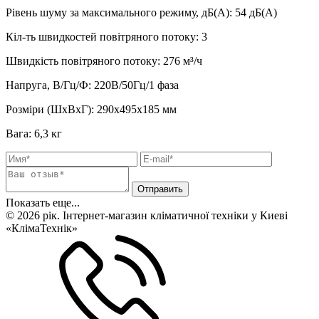
Рівень шуму за максимального режиму, дБ(А)
:
54
дБ(А)
Кіл-ть швидкостей повітряного потоку
:
3
Швидкість повітряного потоку
:
276 м³/ч
Напруга, В/Гц/Ф
:
220В/50Гц/1 фаза
Розміри (ШхВхГ)
:
290х495х185 мм
Вага
:
6,3 кг
Показать еще...
© 2026 рік. Інтернет-магазин кліматичної техніки у Киеві
«КлімаТехнік»