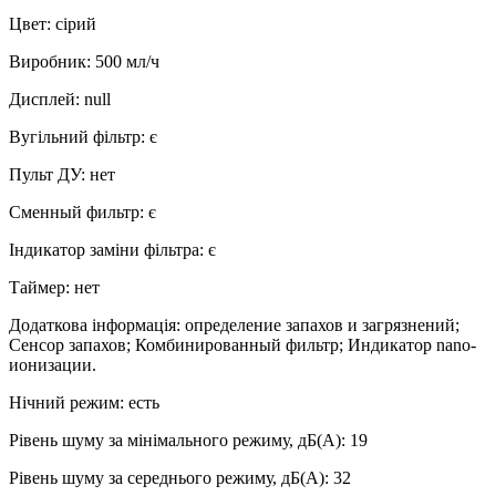
Цвет
:
сірий
Виробник
:
500 мл/ч
Дисплей
:
null
Вугільний фільтр
:
є
Пульт ДУ
:
нет
Сменный фильтр
:
є
Індикатор заміни фільтра
:
є
Таймер
:
нет
Додаткова інформація
:
определение запахов и загрязнений;
Сенсор запахов; Комбинированный фильтр; Индикатор nano-
ионизации.
Нічний режим
:
есть
Рівень шуму за мінімального режиму, дБ(А)
:
19
Рівень шуму за середнього режиму, дБ(А)
:
32