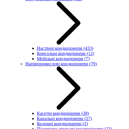
Настінні кондиціонери
(433)
Консольні кондиціонери
(12)
Мобільні кондиціонери
(7)
Напівпромислові кондиціонери
(79)
Касетні кондиціонери
(28)
Канальні кондиціонери
(27)
Колонні кондиціонери
(2)
Підлогово-стельові кондиціонери
(22)