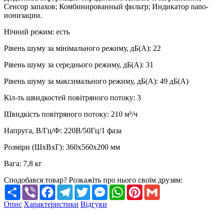
Сенсор запахов; Комбинированный фильтр; Индикатор nano-
ионизации.
Нічний режим
:
есть
Рівень шуму за мінімального режиму, дБ(А)
:
22
Рівень шуму за середнього режиму, дБ(А)
:
31
Рівень шуму за максимального режиму, дБ(А)
:
49
дБ(А)
Кіл-ть швидкостей повітряного потоку
:
3
Швидкість повітряного потоку
:
210 м³/ч
Напруга, В/Гц/Ф
:
220В/50Гц/1 фаза
Розміри (ШхВхГ)
:
360х560х200 мм
Вага
:
7,8 кг
Сподобався товар? Розкажіть про нього своїм друзям:
Share
Viber
Facebook
Telegram
Twitter
Messenger
WhatsApp
Pinterest
Gmail
Опис
Характеристики
Відгуки