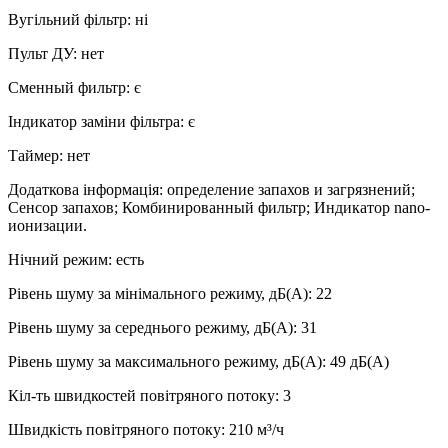
Вугільний фільтр
:
ні
Пульт ДУ
:
нет
Сменный фильтр
:
є
Індикатор заміни фільтра
:
є
Таймер
:
нет
Додаткова інформація
:
определение запахов и загрязнений;
Сенсор запахов; Комбинированный фильтр; Индикатор nano-
ионизации.
Нічний режим
:
есть
Рівень шуму за мінімального режиму, дБ(А)
:
22
Рівень шуму за середнього режиму, дБ(А)
:
31
Рівень шуму за максимального режиму, дБ(А)
:
49
дБ(А)
Кіл-ть швидкостей повітряного потоку
:
3
Швидкість повітряного потоку
:
210 м³/ч