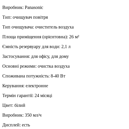
Виробник
:
Panasonic
Тип
:
очищувач повітря
Тип очищувача
:
очиститель воздуха
Площа приміщення (орієнтовна)
:
26
м²
Ємність резервуару для води
:
2,1 л
Застосування
:
для офісу, для дому
Основні режими
:
очистка воздуха
Споживана потужність
:
8-40 Вт
Керування
:
електронне
Термін гарантії
:
24 місяці
Цвет
:
білий
Виробник
:
350 мл/ч
Дисплей
:
есть