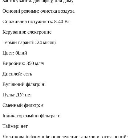
Застосування
:
для офісу, для дому
Основні режими
:
очистка воздуха
Споживана потужність
:
8-40 Вт
Керування
:
електронне
Термін гарантії
:
24 місяці
Цвет
:
білий
Виробник
:
350 мл/ч
Дисплей
:
есть
Вугільний фільтр
:
ні
Пульт ДУ
:
нет
Сменный фильтр
:
є
Індикатор заміни фільтра
:
є
Таймер
:
нет
Додаткова інформація
:
определение запахов и загрязнений;