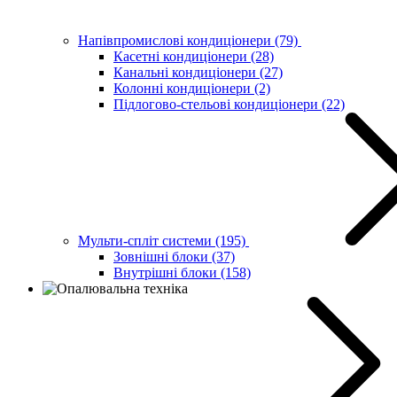
Напівпромислові кондиціонери
(79)
Касетні кондиціонери
(28)
Канальні кондиціонери
(27)
Колонні кондиціонери
(2)
Підлогово-стельові кондиціонери
(22)
Мульти-спліт системи
(195)
Зовнішні блоки
(37)
Внутрішні блоки
(158)