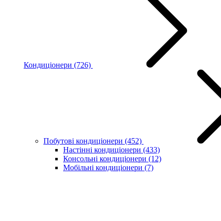
Кондиціонери
(726)
Побутові кондиціонери
(452)
Настінні кондиціонери
(433)
Консольні кондиціонери
(12)
Мобільні кондиціонери
(7)