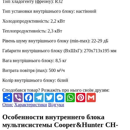
Тип хладогенту (фреону)
:
R32
Тип установки внутрішнього блоку
:
настінний
Холодопродуктивність
:
2,2
кВт
Теплопродуктивність
:
2,3
кВт
Рівень шуму внутрішнього блоку (min-max)
:
22-29 дБ
Габарити внутрішнього блоку (ВхШхГ)
:
270х713х195 мм
Вага внутрішнього блоку
:
8,5
кг
Витрата повітря (max)
:
500
м³/ч
Колір внутрішнього блоку
:
білий
Сподобався товар? Розкажіть про нього своїм друзям:
Share
Viber
Facebook
Telegram
Twitter
Messenger
WhatsApp
Pinterest
Gmail
Опис
Характеристики
Відгуки
Особенности внутреннего блока
мультисистемы Cooper&Hunter CH-