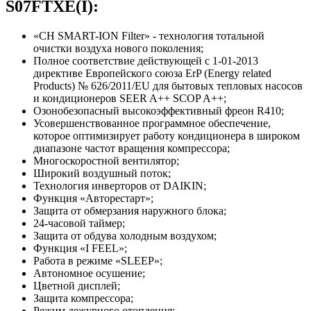
S07FTXE(I):
«CH SMART-ION Filter» - технология тотальной
очистки воздуха нового поколения;
Полное соответствие действующей c 1-01-2013
директиве Европейского союза ErP (Energy related
Products) № 626/2011/EU для бытовых тепловых насосов
и кондиционеров SEER A++ SCOP A++;
Озонобезопасный высокоэффективный фреон R410;
Усовершенствованное программное обеспечение,
которое оптимизирует работу кондиционера в широком
диапазоне частот вращения компрессора;
Многоскоростной вентилятор;
Широкий воздушный поток;
Технология инверторов от DAIKIN;
Функция «Авторестарт»;
Защита oт обмерзания наружного блока;
24-часовой таймер;
Защита от обдува холодным воздухом;
Функция «I FEEL»;
Работа в режиме «SLEEP»;
Автономное осушение;
Цветной дисплей;
Защита компрессора;
Режим дежурного отопления;