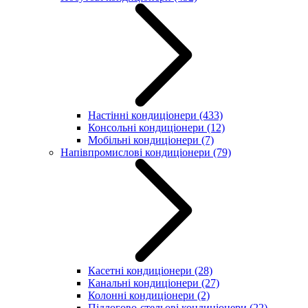
Настінні кондиціонери
(433)
Консольні кондиціонери
(12)
Мобільні кондиціонери
(7)
Напівпромислові кондиціонери
(79)
Касетні кондиціонери
(28)
Канальні кондиціонери
(27)
Колонні кондиціонери
(2)
Підлогово-стельові кондиціонери
(22)