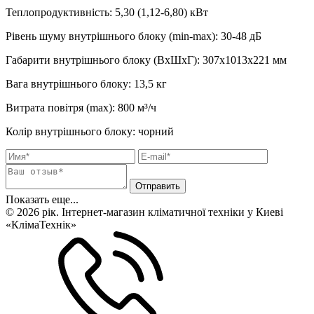
Теплопродуктивність
:
5,30 (1,12-6,80)
кВт
Рівень шуму внутрішнього блоку (min-max)
:
30-48 дБ
Габарити внутрішнього блоку (ВхШхГ)
:
307х1013х221 мм
Вага внутрішнього блоку
:
13,5
кг
Витрата повітря (max)
:
800
м³/ч
Колір внутрішнього блоку
:
чорний
Показать еще...
© 2026 рік. Інтернет-магазин кліматичної техніки у Киеві
«КлімаТехнік»