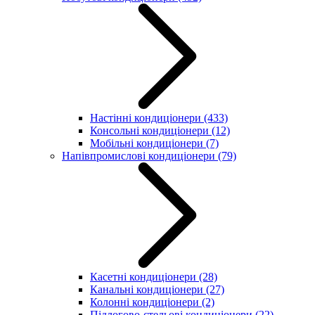
Настінні кондиціонери
(433)
Консольні кондиціонери
(12)
Мобільні кондиціонери
(7)
Напівпромислові кондиціонери
(79)
Касетні кондиціонери
(28)
Канальні кондиціонери
(27)
Колонні кондиціонери
(2)
Підлогово-стельові кондиціонери
(22)