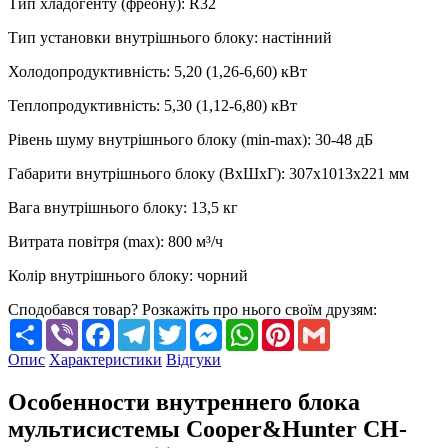
Тип хладогенту (фреону)
:
R32
Тип установки внутрішнього блоку
:
настінний
Холодопродуктивність
:
5,20 (1,26-6,60)
кВт
Теплопродуктивність
:
5,30 (1,12-6,80)
кВт
Рівень шуму внутрішнього блоку (min-max)
:
30-48 дБ
Габарити внутрішнього блоку (ВхШхГ)
:
307х1013х221 мм
Вага внутрішнього блоку
:
13,5
кг
Витрата повітря (max)
:
800
м³/ч
Колір внутрішнього блоку
:
чорний
Сподобався товар? Розкажіть про нього своїм друзям:
Share
Viber
Facebook
Telegram
Twitter
Messenger
WhatsApp
Pinterest
Gmail
Опис
Характеристики
Відгуки
Особенности внутреннего блока
мультисистемы Cooper&Hunter CH-