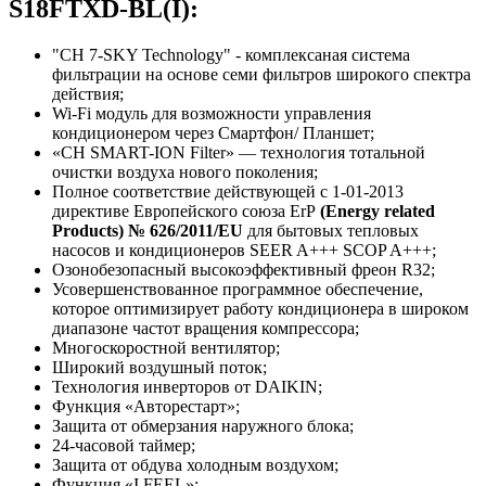
S18FTXD-BL(I):
"CH 7-SKY Technology" - комплексаная система
фильтрации на основе семи фильтров широкого спектра
действия;
Wi-Fi модуль для возможности управления
кондиционером через Смартфон/ Планшет;
«CH SMART-ION Filter» — технология тотальной
очистки воздуха нового поколения;
Полное соответствие действующей c 1-01-2013
директиве Европейского союза ErP
(Energy related
Products) № 626/2011/EU
для бытовых тепловых
насосов и кондиционеров SEER A+++ SCOP A+++;
Озонобезопасный высокоэффективный фреон R32;
Усовершенствованное программное обеспечение,
которое оптимизирует работу кондиционера в широком
диапазоне частот вращения компрессора;
Многоскоростной вентилятор;
Широкий воздушный поток;
Технология инверторов от DAIKIN;
Функция «Авторестарт»;
Защита oт обмерзания наружного блока;
24-часовой таймер;
Защита от обдува холодным воздухом;
Функция «I FEEL»;